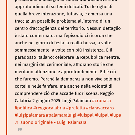
approfondimenti su temi delicati. Tra le righe di
quella breve interazione, tuttavia, è emersa una
traccia: un possibile problema all’interno di un
centro d'accoglienza del territorio. Nessun dettaglio
è stato confermato, ma l’episodio ci ricorda che
anche nei giorni di festa la realtà bussa, a volte
sommessamente, a volte con più insistenza. È il
paradosso italiano: celebrare la Repubblica mentre,
nei margini del cerimoniale, affiorano storie che
meritano attenzione e approfondimento. Ed è ciò
che faremo. Perché la democrazia non vive solo nei
cortei e nelle fanfare, ma anche nella volontà di
comprendere ciò che accade fuori scena. Reggio
Calabria 2 giugno 2025 Luigi Palamara
#cronaca
#politica
#reggiocalabria
#prefetta
#claravaccaro
#luigipalamara
#palamaraluigi
#luispal
#luipal
#lupa
♬ suono originale - Luigi Palamara