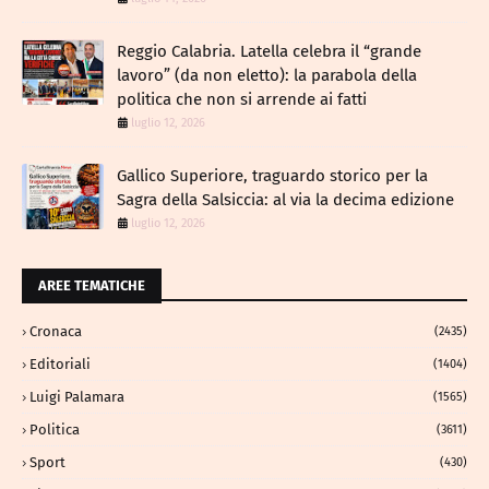
Reggio Calabria. Latella celebra il “grande
lavoro” (da non eletto): la parabola della
politica che non si arrende ai fatti
luglio 12, 2026
Gallico Superiore, traguardo storico per la
Sagra della Salsiccia: al via la decima edizione
luglio 12, 2026
AREE TEMATICHE
Cronaca
(2435)
Editoriali
(1404)
Luigi Palamara
(1565)
Politica
(3611)
Sport
(430)