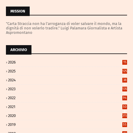
MISSION
"Carta Straccia non ha l'arroganza di voler salvare il mondo, ma la
dignità di non volerlo tradire." Luigi Palamara Giornalista e Artista
Aspromontano
ARCHIVIO
2026
15
02
2025
125
3
2024
38
4
2023
135
1
2022
94
2021
50
8
2020
315
2
2019
55