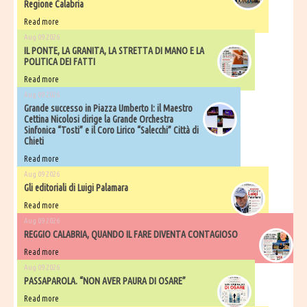
Regione Calabria
Read more
Aug 09 2026
IL PONTE, LA GRANITA, LA STRETTA DI MANO E LA
POLITICA DEI FATTI
Read more
Aug 09 2026
Grande successo in Piazza Umberto I: il Maestro
Cettina Nicolosi dirige la Grande Orchestra
Sinfonica “Tosti” e il Coro Lirico “Salecchi” Città di
Chieti
Read more
Aug 09 2026
Gli editoriali di Luigi Palamara
Read more
Aug 09 2026
REGGIO CALABRIA, QUANDO IL FARE DIVENTA CONTAGIOSO
Read more
Aug 09 2026
PASSAPAROLA. “NON AVER PAURA DI OSARE”
Read more