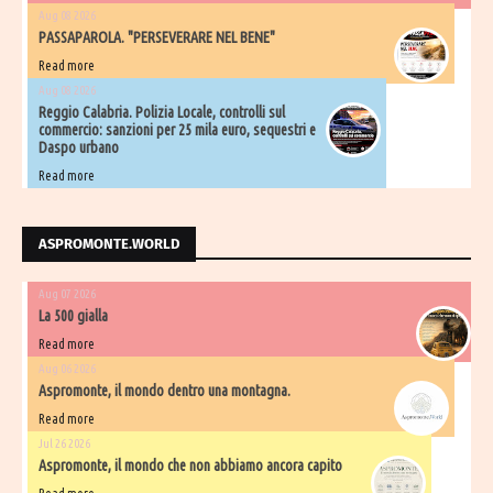
Aug 08 2026
PASSAPAROLA. "PERSEVERARE NEL BENE"
Read more
Aug 08 2026
Reggio Calabria. Polizia Locale, controlli sul
commercio: sanzioni per 25 mila euro, sequestri e
Daspo urbano
Read more
ASPROMONTE.WORLD
Aug 07 2026
La 500 gialla
Read more
Aug 06 2026
Aspromonte, il mondo dentro una montagna.
Read more
Jul 26 2026
Aspromonte, il mondo che non abbiamo ancora capito