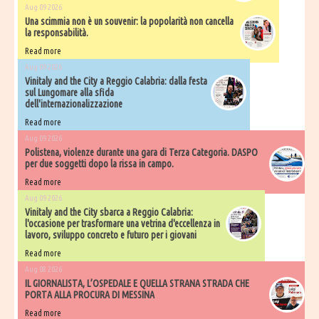
Aug 09 2026
Una scimmia non è un souvenir: la popolarità non cancella
la responsabilità.
Read more
Aug 09 2026
Vinitaly and the City a Reggio Calabria: dalla festa
sul Lungomare alla sfida
dell'internazionalizzazione
Read more
Aug 09 2026
Polistena, violenze durante una gara di Terza Categoria. DASPO
per due soggetti dopo la rissa in campo.
Read more
Aug 09 2026
Vinitaly and the City sbarca a Reggio Calabria:
l'occasione per trasformare una vetrina d'eccellenza in
lavoro, sviluppo concreto e futuro per i giovani
Read more
Aug 08 2026
IL GIORNALISTA, L’OSPEDALE E QUELLA STRANA STRADA CHE
PORTA ALLA PROCURA DI MESSINA
Read more