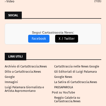
Video
(1125)
SOCIAL
Segui Cartastraccia News:
Facebook
X / Twitter
LINK UTILI
Archivio di CartaStraccia.News
CartaStraccia nelle News Google
Dillo a CartaStraccia.News
Gli Editoriali di Luigi Palamara
Google
Google News
Immagini
La Satira di CartaStraccia.News
Luigi Palamara Giornalista e
PASSAPAROLA
Artista Aspromontano
Post su YouTube
Reggio Calabria su
Cartastraccia.News