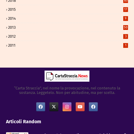
2018
83
9
2015
17
2014
9
2013
50
5
2012
3
2011
1
“Carta Straccia”, nel nome la provocazione, nel contenuto la
sostanza. Leggetelo. Non per abitudine, ma per scelta.
Articoli Random