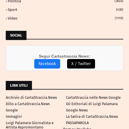
Politica
(3603)
Sport
(430)
Video
(1119)
SOCIAL
Segui Cartastraccia News:
Facebook
X / Twitter
LINK UTILI
Archivio di CartaStraccia.News
CartaStraccia nelle News Google
Dillo a CartaStraccia.News
Gli Editoriali di Luigi Palamara
Google
Google News
Immagini
La Satira di CartaStraccia.News
Luigi Palamara Giornalista e
PASSAPAROLA
Artista Aspromontano