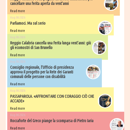
cancellare una ferita aperta da vent'anni
Read more
Aug 06 2026
Parliamoci. Ma sul serio
Read more
Aug 06 2026
Reggio Calabria cancella una ferita lunga vent’anni: giù
gli ecomostri di San Brunello
Read more
Aug 06 2026
Consiglio regionale, l’Ufficio di presidenza
approva il progetto per la Rete dei Garanti
comunali delle persone con disabilità
Read more
Aug 06 2026
PASSAPAROLA. «AFFRONTARE CON CORAGGIO CIÒ CHE
ACCADE»
Read more
Aug 06 2026
Roccaforte del Greco piange la scomparsa di Pietro Iaria
Read more