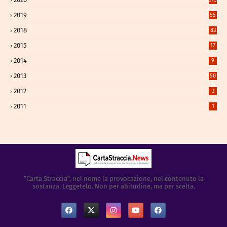
2
2019
55
2018
83
9
2015
17
2014
9
2013
50
5
2012
3
2011
1
“Carta Straccia”, nel nome la provocazione, nel contenuto la
sostanza. Leggetelo. Non per abitudine, ma per scelta.