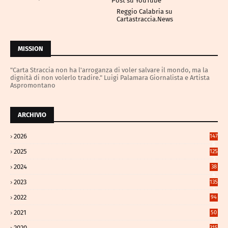
Post su YouTube
Reggio Calabria su
Cartastraccia.News
MISSION
"Carta Straccia non ha l'arroganza di voler salvare il mondo, ma la
dignità di non volerlo tradire." Luigi Palamara Giornalista e Artista
Aspromontano
ARCHIVIO
2026
147
6
2025
125
3
2024
38
4
2023
135
1
2022
94
2021
50
8
2020
315