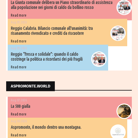
La Giunta comunale delibera un Piano straordinario di assistenza
alla popolazione nei giorni di caldo da bollino rosso
Read more
Aug 05 2026
Reggio Calabria. Bilancio comunale all'unanimità: tra
risanamento rivendicato e crediti da riscuotere
Read more
Aug 05 2026
Reggio “fresca e solidale”: quando il caldo
costringe la politica a ricordarsi dei più fragili
Read more
ASPROMONTE.WORLD
Aug 07 2026
La 500 gialla
Read more
Aug 06 2026
Aspromonte, il mondo dentro una montagna.
Read more