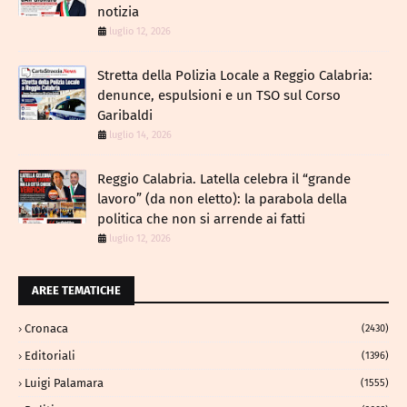
notizia
luglio 12, 2026
​Stretta della Polizia Locale a Reggio Calabria:
denunce, espulsioni e un TSO sul Corso
Garibaldi
luglio 14, 2026
Reggio Calabria. Latella celebra il “grande
lavoro” (da non eletto): la parabola della
politica che non si arrende ai fatti
luglio 12, 2026
AREE TEMATICHE
Cronaca
(2430)
Editoriali
(1396)
Luigi Palamara
(1555)