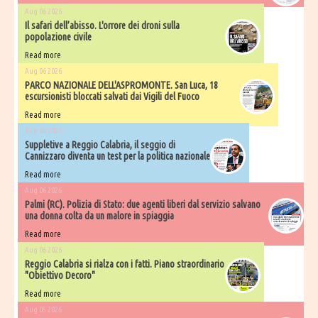
Aug 06 2026
Il safari dell’abisso. L'orrore dei droni sulla
popolazione civile
Read more
Aug 06 2026
PARCO NAZIONALE DELL'ASPROMONTE. San Luca, 18
escursionisti bloccati salvati dai Vigili del Fuoco
Read more
Aug 06 2026
Suppletive a Reggio Calabria, il seggio di
Cannizzaro diventa un test per la politica nazionale
Read more
Aug 06 2026
Palmi (RC). Polizia di Stato: due agenti liberi dal servizio salvano
una donna colta da un malore in spiaggia
Read more
Aug 06 2026
Reggio Calabria si rialza con i fatti. Piano straordinario
"Obiettivo Decoro"
Read more
Aug 05 2026