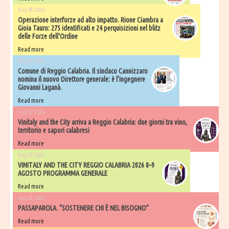
Aug 08 2026
Operazione interforze ad alto impatto. Rione Ciambra a
Gioia Tauro: 275 identificati e 24 perquisizioni nel blitz
delle Forze dell'Ordine
Read more
Aug 07 2026
Comune di Reggio Calabria. Il sindaco Cannizzaro
nomina il nuovo Direttore generale: è l'ingegnere
Giovanni Laganà.
Read more
Aug 07 2026
Vinitaly and the City arriva a Reggio Calabria: due giorni tra vino,
territorio e sapori calabresi
Read more
Aug 07 2026
VINITALY AND THE CITY REGGIO CALABRIA 2026 8–9
AGOSTO PROGRAMMA GENERALE
Read more
Aug 07 2026
PASSAPAROLA. “SOSTENERE CHI È NEL BISOGNO”
Read more