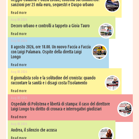
sanzioni per 25 mila euro, sequestri e Daspo urbano
Read more
Aug 08 2026
Decoro urbano e controlli a tappeto a Gioia Tauro
Read more
Aug 08 2026
8 agosto 2026, ore 18.00. Un nuovo Faccia a Faccia
con Luigi Palamara. Ospite della diretta Luigi
Longo
Read more
Aug 08 2026
Il giornalista solo e la solitudine del cronista: quando
raccontare la sanità e i disagi costa l'isolamento
Read more
Aug 08 2026
Ospedale di Polistena e libertà di stampa: il caso del direttore
Luigi Longo tra diritto di cronaca e interrogativi giudiziari
Read more
Aug 08 2026
Andrea, il silenzio che accusa
Read more