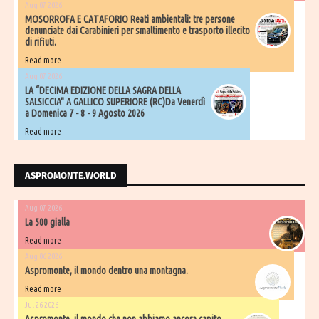
Aug 07 2026
MOSORROFA E CATAFORIO Reati ambientali: tre persone
denunciate dai Carabinieri per smaltimento e trasporto illecito
di rifiuti.
Read more
Aug 07 2026
LA “DECIMA EDIZIONE DELLA SAGRA DELLA
SALSICCIA" A GALLICO SUPERIORE (RC)Da Venerdì
a Domenica 7 - 8 - 9 Agosto 2026
Read more
ASPROMONTE.WORLD
Aug 07 2026
La 500 gialla
Read more
Aug 06 2026
Aspromonte, il mondo dentro una montagna.
Read more
Jul 26 2026