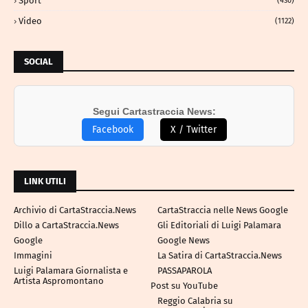
Sport
(430)
Video
(1122)
SOCIAL
Segui Cartastraccia News:
Facebook
X / Twitter
LINK UTILI
Archivio di CartaStraccia.News
CartaStraccia nelle News Google
Dillo a CartaStraccia.News
Gli Editoriali di Luigi Palamara
Google
Google News
Immagini
La Satira di CartaStraccia.News
Luigi Palamara Giornalista e
PASSAPAROLA
Artista Aspromontano
Post su YouTube
Reggio Calabria su