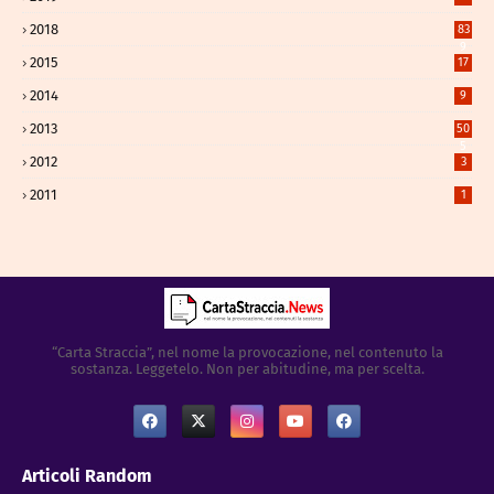
2018
83
9
2015
17
2014
9
2013
50
5
2012
3
2011
1
“Carta Straccia”, nel nome la provocazione, nel contenuto la
sostanza. Leggetelo. Non per abitudine, ma per scelta.
Articoli Random