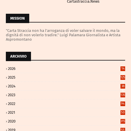
Cartastraccia.News
MISSION
"Carta Straccia non ha l'arroganza di voler salvare il mondo, ma la
dignità di non volerlo tradire." Luigi Palamara Giornalista e Artista
Aspromontano
ARCHIVIO
2026
14
90
2025
125
3
2024
38
4
2023
135
1
2022
94
2021
50
8
2020
315
2
2019
55