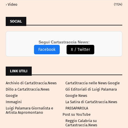
Video
(1124)
SOCIAL
Segui Cartastraccia News:
Facebook
X / Twitter
LINK UTILI
Archivio di CartaStraccia.News
CartaStraccia nelle News Google
Dillo a CartaStraccia.News
Gli Editoriali di Luigi Palamara
Google
Google News
Immagini
La Satira di CartaStraccia.News
Luigi Palamara Giornalista e
PASSAPAROLA
Artista Aspromontano
Post su YouTube
Reggio Calabria su
Cartastraccia.News