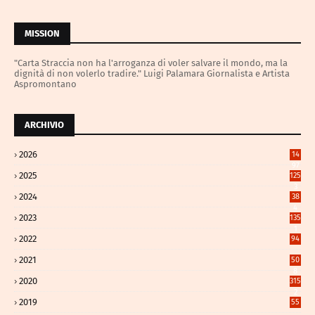
MISSION
"Carta Straccia non ha l'arroganza di voler salvare il mondo, ma la
dignità di non volerlo tradire." Luigi Palamara Giornalista e Artista
Aspromontano
ARCHIVIO
2026
14
97
2025
125
3
2024
38
4
2023
135
1
2022
94
2021
50
8
2020
315
2
2019
55