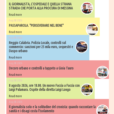
IL GIORNALISTA, L’OSPEDALE E QUELLA STRANA
STRADA CHE PORTA ALLA PROCURA DI MESSINA
Read more
Aug 08 2026
PASSAPAROLA. "PERSEVERARE NEL BENE"
Read more
Aug 08 2026
Reggio Calabria. Polizia Locale, controlli sul
commercio: sanzioni per 25 mila euro, sequestri e
Daspo urbano
Read more
Aug 08 2026
Decoro urbano e controlli a tappeto a Gioia Tauro
Read more
Aug 08 2026
8 agosto 2026, ore 18.00. Un nuovo Faccia a Faccia con
Luigi Palamara. Ospite della diretta Luigi Longo
Read more
Aug 08 2026
Il giornalista solo e la solitudine del cronista: quando raccontare la
sanità e i disagi costa l'isolamento