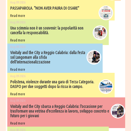
Aug 09 2026
PASSAPAROLA. “NON AVER PAURA DI OSARE”
Read more
Aug 09 2026
Una scimmia non è un souvenir: la popolarità non
cancella la responsabilità.
Read more
Aug 09 2026
Vinitaly and the City a Reggio Calabria: dalla festa
sul Lungomare alla sfida
dell'internazionalizzazione
Read more
Aug 09 2026
Polistena, violenze durante una gara di Terza Categoria.
DASPO per due soggetti dopo la rissa in campo.
Read more
Aug 09 2026
Vinitaly and the City sbarca a Reggio Calabria: l'occasione per
trasformare una vetrina d'eccellenza in lavoro, sviluppo concreto e
futuro per i giovani
Read more
Aug 08 2026