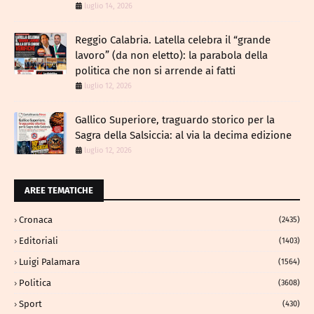
luglio 14, 2026
Reggio Calabria. Latella celebra il “grande
lavoro” (da non eletto): la parabola della
politica che non si arrende ai fatti
luglio 12, 2026
Gallico Superiore, traguardo storico per la
Sagra della Salsiccia: al via la decima edizione
luglio 12, 2026
AREE TEMATICHE
Cronaca
(2435)
Editoriali
(1403)
Luigi Palamara
(1564)
Politica
(3608)
Sport
(430)