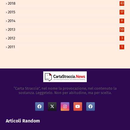
2018
83
9
2015
17
2014
9
2013
50
5
2012
3
2011
1
“Carta Straccia”, nel nome la provocazione, nel contenuto la
sostanza. Leggetelo. Non per abitudine, ma per scelta.
Articoli Random