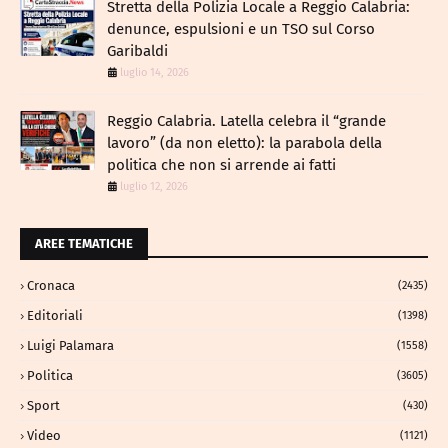
​Stretta della Polizia Locale a Reggio Calabria:
denunce, espulsioni e un TSO sul Corso
Garibaldi
luglio 14, 2026
Reggio Calabria. Latella celebra il “grande
lavoro” (da non eletto): la parabola della
politica che non si arrende ai fatti
luglio 12, 2026
AREE TEMATICHE
Cronaca
(2435)
Editoriali
(1398)
Luigi Palamara
(1558)
Politica
(3605)
Sport
(430)
Video
(1121)