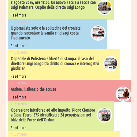
8 agosto 2026, ore 18.00. Un nuovo Faccia a Faccia con
Luigi Palamara. Ospite della diretta Luigi Longo
Read more
Aug 08 2026
Il giornalista solo e la solitudine del cronista:
quando raccontare la sanità e i disagi costa
l'isolamento
Read more
Aug 08 2026
Ospedale di Polistena e libertà di stampa: il caso del
direttore Luigi Longo tra diritto di cronaca e interrogativi
giudiziari
Read more
Aug 08 2026
Andrea, il silenzio che accusa
Read more
Aug 08 2026
Operazione interforze ad alto impatto. Rione Ciambra
a Gioia Tauro: 275 identificati e 24 perquisizioni nel
blitz delle Forze dell'Ordine
Read more
Aug 07 2026