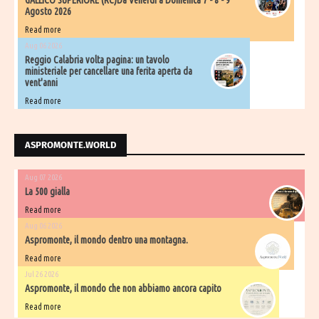
GALLICO SUPERIORE (RC)Da Venerdì a Domenica 7 - 8 - 9
Agosto 2026
Read more
Aug 06 2026
​Reggio Calabria volta pagina: un tavolo
ministeriale per cancellare una ferita aperta da
vent'anni
Read more
ASPROMONTE.WORLD
Aug 07 2026
La 500 gialla
Read more
Aug 06 2026
Aspromonte, il mondo dentro una montagna.
Read more
Jul 26 2026
Aspromonte, il mondo che non abbiamo ancora capito
Read more