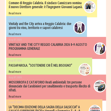
Comune di Reggio Calabria. Il sindaco Cannizzaro nomina
il nuovo Direttore generale: è l'ingegnere Giovanni Laganà.
Read more
Aug 07 2026
Vinitaly and the City arriva a Reggio Calabria: due
giorni tra vino, territorio e sapori calabresi
Read more
Aug 07 2026
VINITALY AND THE CITY REGGIO CALABRIA 2026 8–9 AGOSTO
PROGRAMMA GENERALE
Read more
Aug 07 2026
PASSAPAROLA. “SOSTENERE CHI È NEL BISOGNO”
Read more
Aug 07 2026
MOSORROFA E CATAFORIO Reati ambientali: tre persone
denunciate dai Carabinieri per smaltimento e trasporto illecito di
rifiuti.
Read more
Aug 07 2026
LA “DECIMA EDIZIONE DELLA SAGRA DELLA SALSICCIA" A