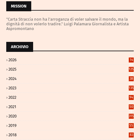
MISSION
"Carta Straccia non ha l'arroganza di voler salvare il mondo, ma la
dignità di non volerlo tradire." Luigi Palamara Giornalista e Artista
Aspromontano
ARCHIVIO
2026
14
89
2025
125
3
2024
38
4
2023
135
1
2022
94
2021
50
8
2020
315
2
2019
55
2018
83
9