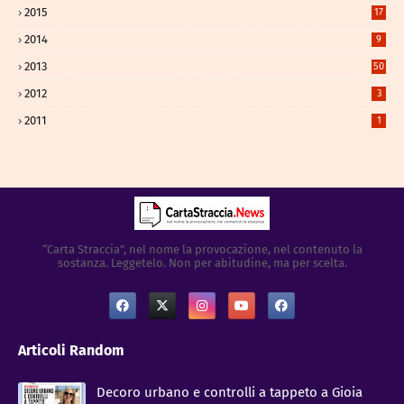
2015
17
2014
9
2013
50
5
2012
3
2011
1
“Carta Straccia”, nel nome la provocazione, nel contenuto la
sostanza. Leggetelo. Non per abitudine, ma per scelta.
Articoli Random
Decoro urbano e controlli a tappeto a Gioia