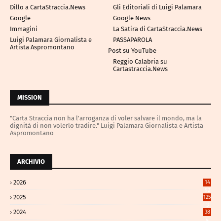
Dillo a CartaStraccia.News
Gli Editoriali di Luigi Palamara
Google
Google News
Immagini
La Satira di CartaStraccia.News
Luigi Palamara Giornalista e
PASSAPAROLA
Artista Aspromontano
Post su YouTube
Reggio Calabria su
Cartastraccia.News
MISSION
"Carta Straccia non ha l'arroganza di voler salvare il mondo, ma la
dignità di non volerlo tradire." Luigi Palamara Giornalista e Artista
Aspromontano
ARCHIVIO
2026
14
92
2025
125
3
2024
38
4