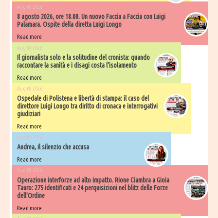
Aug 08 2026
8 agosto 2026, ore 18.00. Un nuovo Faccia a Faccia con Luigi
Palamara. Ospite della diretta Luigi Longo
Read more
Aug 08 2026
Il giornalista solo e la solitudine del cronista: quando
raccontare la sanità e i disagi costa l'isolamento
Read more
Aug 08 2026
Ospedale di Polistena e libertà di stampa: il caso del
direttore Luigi Longo tra diritto di cronaca e interrogativi
giudiziari
Read more
Aug 08 2026
Andrea, il silenzio che accusa
Read more
Aug 08 2026
Operazione interforze ad alto impatto. Rione Ciambra a Gioia
Tauro: 275 identificati e 24 perquisizioni nel blitz delle Forze
dell'Ordine
Read more