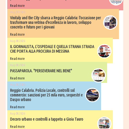
Read more
Aug 09 2026
Vinitaly and the City sbarca a Reggio Calabria: l'occasione per
trasformare una vetrina d'eccellenza in lavoro, sviluppo
concreto e futuro per i giovani
Read more
Aug 08 2026
IL GIORNALISTA, L’OSPEDALE E QUELLA STRANA STRADA
CHE PORTA ALLA PROCURA DI MESSINA
Read more
Aug 08 2026
PASSAPAROLA. "PERSEVERARE NEL BENE"
Read more
Aug 08 2026
Reggio Calabria. Polizia Locale, controlli sul
commercio: sanzioni per 25 mila euro, sequestri e
Daspo urbano
Read more
Aug 08 2026
Decoro urbano e controlli a tappeto a Gioia Tauro
Read more