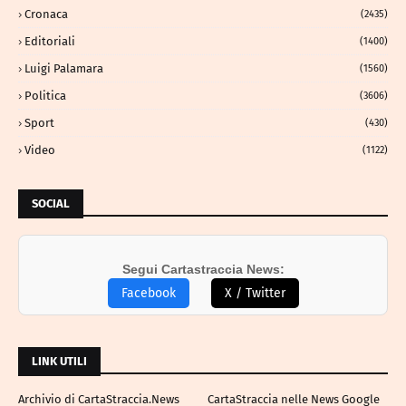
Cronaca
(2435)
Editoriali
(1400)
Luigi Palamara
(1560)
Politica
(3606)
Sport
(430)
Video
(1122)
SOCIAL
Segui Cartastraccia News:
Facebook
X / Twitter
LINK UTILI
Archivio di CartaStraccia.News
CartaStraccia nelle News Google