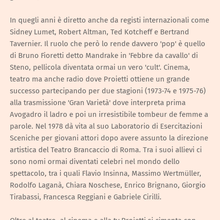
In quegli anni è diretto anche da registi internazionali come
Sidney Lumet, Robert Altman, Ted Kotcheff e Bertrand
Tavernier. Il ruolo che però lo rende davvero 'pop' è quello
di Bruno Fioretti detto Mandrake in 'Febbre da cavallo' di
Steno, pellicola diventata ormai un vero 'cult'. Cinema,
teatro ma anche radio dove Proietti ottiene un grande
successo partecipando per due stagioni (1973-74 e 1975-76)
alla trasmissione 'Gran Varietà' dove interpreta prima
Avogadro il ladro e poi un irresistibile tombeur de femme a
parole. Nel 1978 dà vita al suo Laboratorio di Esercitazioni
Sceniche per giovani attori dopo avere assunto la direzione
artistica del Teatro Brancaccio di Roma. Tra i suoi allievi ci
sono nomi ormai diventati celebri nel mondo dello
spettacolo, tra i quali Flavio Insinna, Massimo Wertmüller,
Rodolfo Laganà, Chiara Noschese, Enrico Brignano, Giorgio
Tirabassi, Francesca Reggiani e Gabriele Cirilli.