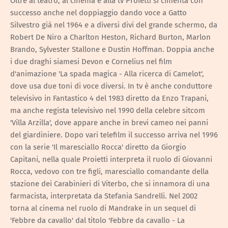
Oltre al teatro, al cinema e alla tv Proietti si cimenta con
successo anche nel doppiaggio dando voce a Gatto
Silvestro già nel 1964 e a diversi divi del grande schermo, da
Robert De Niro a Charlton Heston, Richard Burton, Marlon
Brando, Sylvester Stallone e Dustin Hoffman. Doppia anche
i due draghi siamesi Devon e Cornelius nel film
d'animazione 'La spada magica - Alla ricerca di Camelot',
dove usa due toni di voce diversi. In tv è anche conduttore
televisivo in Fantastico 4 del 1983 diretto da Enzo Trapani,
ma anche regista televisivo nel 1990 della celebre sitcom
'Villa Arzilla', dove appare anche in brevi cameo nei panni
del giardiniere. Dopo vari telefilm il successo arriva nel 1996
con la serie 'Il maresciallo Rocca' diretto da Giorgio
Capitani, nella quale Proietti interpreta il ruolo di Giovanni
Rocca, vedovo con tre figli, maresciallo comandante della
stazione dei Carabinieri di Viterbo, che si innamora di una
farmacista, interpretata da Stefania Sandrelli. Nel 2002
torna al cinema nel ruolo di Mandrake in un sequel di
'Febbre da cavallo' dal titolo 'Febbre da cavallo - La