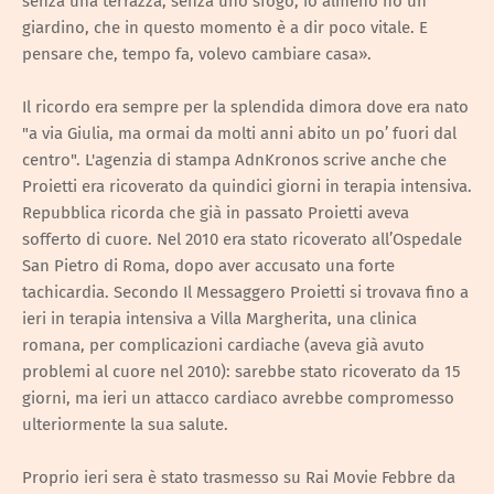
senza una terrazza, senza uno sfogo, io almeno ho un
giardino, che in questo momento è a dir poco vitale. E
pensare che, tempo fa, volevo cambiare casa».
Il ricordo era sempre per la splendida dimora dove era nato
"a via Giulia, ma ormai da molti anni abito un po’ fuori dal
centro". L'agenzia di stampa AdnKronos scrive anche che
Proietti era ricoverato da quindici giorni in terapia intensiva.
Repubblica ricorda che già in passato Proietti aveva
sofferto di cuore. Nel 2010 era stato ricoverato all’Ospedale
San Pietro di Roma, dopo aver accusato una forte
tachicardia. Secondo Il Messaggero Proietti si trovava fino a
ieri in terapia intensiva a Villa Margherita, una clinica
romana, per complicazioni cardiache (aveva già avuto
problemi al cuore nel 2010): sarebbe stato ricoverato da 15
giorni, ma ieri un attacco cardiaco avrebbe compromesso
ulteriormente la sua salute.
Proprio ieri sera è stato trasmesso su Rai Movie Febbre da