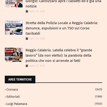
Giorgio: Cannizzaro apre i cassetti ed è già una
notizia
luglio 12, 2026
​Stretta della Polizia Locale a Reggio Calabria:
denunce, espulsioni e un TSO sul Corso
Garibaldi
luglio 14, 2026
Reggio Calabria. Latella celebra il “grande
lavoro” (da non eletto): la parabola della
politica che non si arrende ai fatti
luglio 12, 2026
AREE TEMATICHE
Cronaca
(2431)
Editoriali
(1396)
Luigi Palamara
(1555)