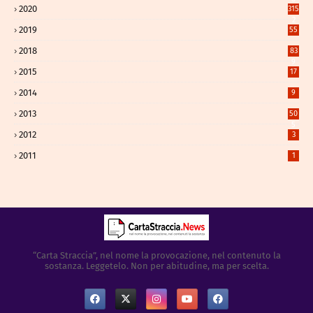
2020
315
2
2019
55
2018
83
9
2015
17
2014
9
2013
50
5
2012
3
2011
1
“Carta Straccia”, nel nome la provocazione, nel contenuto la
sostanza. Leggetelo. Non per abitudine, ma per scelta.