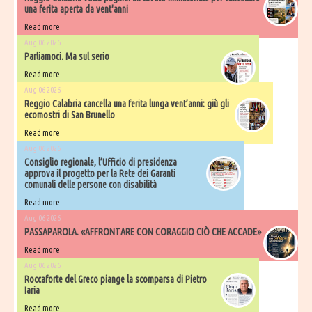
una ferita aperta da vent'anni
Read more
Aug 06 2026
Parliamoci. Ma sul serio
Read more
Aug 06 2026
Reggio Calabria cancella una ferita lunga vent’anni: giù gli
ecomostri di San Brunello
Read more
Aug 06 2026
Consiglio regionale, l’Ufficio di presidenza
approva il progetto per la Rete dei Garanti
comunali delle persone con disabilità
Read more
Aug 06 2026
PASSAPAROLA. «AFFRONTARE CON CORAGGIO CIÒ CHE ACCADE»
Read more
Aug 06 2026
Roccaforte del Greco piange la scomparsa di Pietro
Iaria
Read more