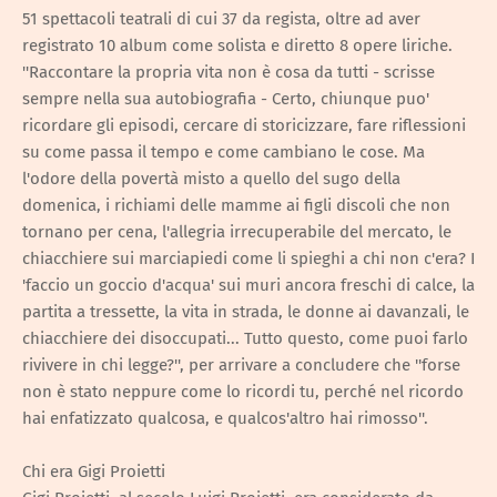
51 spettacoli teatrali di cui 37 da regista, oltre ad aver
registrato 10 album come solista e diretto 8 opere liriche.
''Raccontare la propria vita non è cosa da tutti - scrisse
sempre nella sua autobiografia - Certo, chiunque puo'
ricordare gli episodi, cercare di storicizzare, fare riflessioni
su come passa il tempo e come cambiano le cose. Ma
l'odore della povertà misto a quello del sugo della
domenica, i richiami delle mamme ai figli discoli che non
tornano per cena, l'allegria irrecuperabile del mercato, le
chiacchiere sui marciapiedi come li spieghi a chi non c'era? I
'faccio un goccio d'acqua' sui muri ancora freschi di calce, la
partita a tressette, la vita in strada, le donne ai davanzali, le
chiacchiere dei disoccupati... Tutto questo, come puoi farlo
rivivere in chi legge?'', per arrivare a concludere che ''forse
non è stato neppure come lo ricordi tu, perché nel ricordo
hai enfatizzato qualcosa, e qualcos'altro hai rimosso''.
Chi era Gigi Proietti