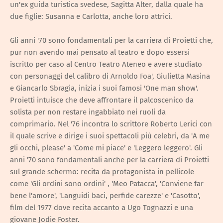
un'ex guida turistica svedese, Sagitta Alter, dalla quale ha
due figlie: Susanna e Carlotta, anche loro attrici.
Gli anni '70 sono fondamentali per la carriera di Proietti che,
pur non avendo mai pensato al teatro e dopo essersi
iscritto per caso al Centro Teatro Ateneo e avere studiato
con personaggi del calibro di Arnoldo Foa', Giulietta Masina
e Giancarlo Sbragia, inizia i suoi famosi 'One man show'.
Proietti intuisce che deve affrontare il palcoscenico da
solista per non restare ingabbiato nei ruoli da
comprimario. Nel '76 incontra lo scrittore Roberto Lerici con
il quale scrive e dirige i suoi spettacoli più celebri, da 'A me
gli occhi, please' a 'Come mi piace' e 'Leggero leggero'. Gli
anni '70 sono fondamentali anche per la carriera di Proietti
sul grande schermo: recita da protagonista in pellicole
come 'Gli ordini sono ordini' , 'Meo Patacca', 'Conviene far
bene l'amore', 'Languidi baci, perfide carezze' e 'Casotto',
film del 1977 dove recita accanto a Ugo Tognazzi e una
giovane Jodie Foster.