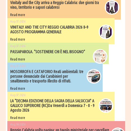
Vinitaly and the City arriva a Reggio Calabria: due giorni tra
vino, territorio e sapori calabresi
Read more
Aug 07 2026
VINITALY AND THE CITY REGGIO CALABRIA 2026 8–9
AGOSTO PROGRAMMA GENERALE
Read more
Aug 07 2026
PASSAPAROLA. “SOSTENERE CHI È NEL BISOGNO”
Read more
Aug 07 2026
MOSORROFA E CATAFORIO Reati ambientali: tre
persone denunciate dai Carabinieri per
smaltimento e trasporto illecito di rifiuti.
Read more
Aug 07 2026
LA “DECIMA EDIZIONE DELLA SAGRA DELLA SALSICCIA" A
GALLICO SUPERIORE (RC)Da Venerdì a Domenica 7 - 8 - 9
Agosto 2026
Read more
Aug 06 2026
​Reggio Calabria volta pagina: un tavolo ministeriale per cancellare