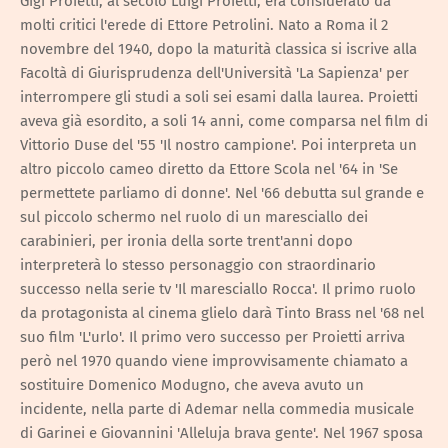
Gigi Proietti, al secolo Luigi Proietti, era considerato da
molti critici l'erede di Ettore Petrolini. Nato a Roma il 2
novembre del 1940, dopo la maturità classica si iscrive alla
Facoltà di Giurisprudenza dell'Università 'La Sapienza' per
interrompere gli studi a soli sei esami dalla laurea. Proietti
aveva già esordito, a soli 14 anni, come comparsa nel film di
Vittorio Duse del '55 'Il nostro campione'. Poi interpreta un
altro piccolo cameo diretto da Ettore Scola nel '64 in 'Se
permettete parliamo di donne'. Nel '66 debutta sul grande e
sul piccolo schermo nel ruolo di un maresciallo dei
carabinieri, per ironia della sorte trent'anni dopo
interpreterà lo stesso personaggio con straordinario
successo nella serie tv 'Il maresciallo Rocca'. Il primo ruolo
da protagonista al cinema glielo darà Tinto Brass nel '68 nel
suo film 'L'urlo'. Il primo vero successo per Proietti arriva
però nel 1970 quando viene improvvisamente chiamato a
sostituire Domenico Modugno, che aveva avuto un
incidente, nella parte di Ademar nella commedia musicale
di Garinei e Giovannini 'Alleluja brava gente'. Nel 1967 sposa