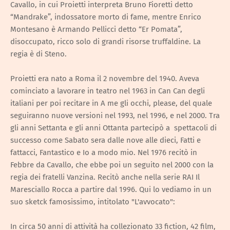
Cavallo, in cui Proietti interpreta Bruno Fioretti detto
“Mandrake”, indossatore morto di fame, mentre Enrico
Montesano è Armando Pellicci detto “Er Pomata”,
disoccupato, ricco solo di grandi risorse truffaldine. La
regia è di Steno.
Proietti era nato a Roma il 2 novembre del 1940. Aveva
cominciato a lavorare in teatro nel 1963 in Can Can degli
italiani per poi recitare in A me gli occhi, please, del quale
seguiranno nuove versioni nel 1993, nel 1996, e nel 2000. Tra
gli anni Settanta e gli anni Ottanta partecipò a spettacoli di
successo come Sabato sera dalle nove alle dieci, Fatti e
fattacci, Fantastico e Io a modo mio. Nel 1976 recitò in
Febbre da Cavallo, che ebbe poi un seguito nel 2000 con la
regia dei fratelli Vanzina. Recitò anche nella serie RAI Il
Maresciallo Rocca a partire dal 1996. Qui lo vediamo in un
suo sketck famosissimo, intitolato "L'avvocato":
In circa 50 anni di attività ha collezionato 33 fiction, 42 film,