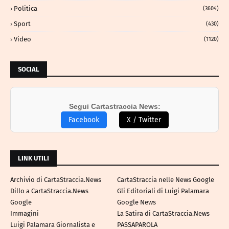
Politica
(3604)
Sport
(430)
Video
(1120)
SOCIAL
Segui Cartastraccia News:
Facebook
X / Twitter
LINK UTILI
Archivio di CartaStraccia.News
CartaStraccia nelle News Google
Dillo a CartaStraccia.News
Gli Editoriali di Luigi Palamara
Google
Google News
Immagini
La Satira di CartaStraccia.News
Luigi Palamara Giornalista e
PASSAPAROLA