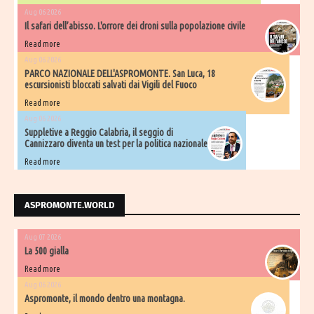
Aug 06 2026
Il safari dell’abisso. L'orrore dei droni sulla popolazione civile
Read more
Aug 06 2026
PARCO NAZIONALE DELL'ASPROMONTE. San Luca, 18
escursionisti bloccati salvati dai Vigili del Fuoco
Read more
Aug 06 2026
Suppletive a Reggio Calabria, il seggio di
Cannizzaro diventa un test per la politica nazionale
Read more
ASPROMONTE.WORLD
Aug 07 2026
La 500 gialla
Read more
Aug 06 2026
Aspromonte, il mondo dentro una montagna.