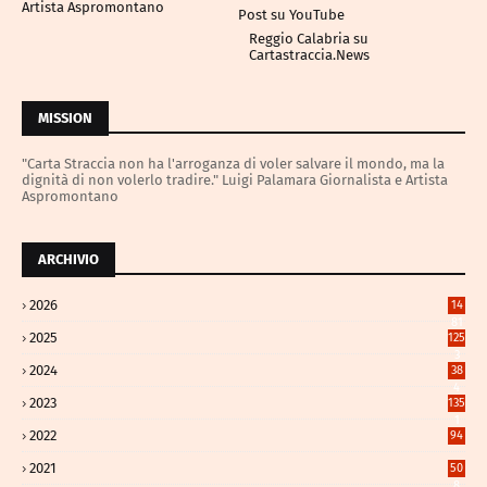
Artista Aspromontano
Post su YouTube
Reggio Calabria su
Cartastraccia.News
MISSION
"Carta Straccia non ha l'arroganza di voler salvare il mondo, ma la
dignità di non volerlo tradire." Luigi Palamara Giornalista e Artista
Aspromontano
ARCHIVIO
2026
14
81
2025
125
3
2024
38
4
2023
135
1
2022
94
2021
50
8