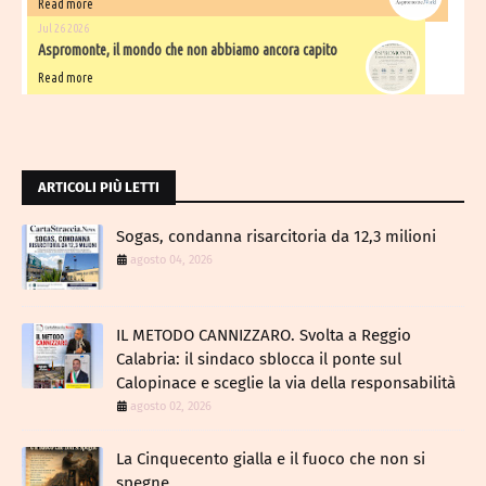
Read more
Jul 26 2026
Aspromonte, il mondo che non abbiamo ancora capito
Read more
ARTICOLI PIÙ LETTI
Sogas, condanna risarcitoria da 12,3 milioni
agosto 04, 2026
IL METODO CANNIZZARO​. Svolta a Reggio
Calabria: il sindaco sblocca il ponte sul
Calopinace e sceglie la via della responsabilità
agosto 02, 2026
La Cinquecento gialla e il fuoco che non si
spegne