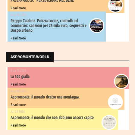
PASSAPAROLA. "PERSEVERARE NEL BENE"
Read more
Aug 08 2026
Reggio Calabria. Polizia Locale, controlli sul
commercio: sanzioni per 25 mila euro, sequestri e
Daspo urbano
Read more
ASPROMONTE.WORLD
Aug 07 2026
La 500 gialla
Read more
Aug 06 2026
Aspromonte, il mondo dentro una montagna.
Read more
Jul 26 2026
Aspromonte, il mondo che non abbiamo ancora capito
Read more