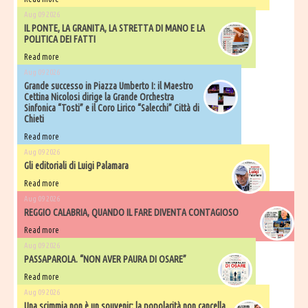
Aug 09 2026
IL PONTE, LA GRANITA, LA STRETTA DI MANO E LA
POLITICA DEI FATTI
Read more
Aug 09 2026
Grande successo in Piazza Umberto I: il Maestro
Cettina Nicolosi dirige la Grande Orchestra
Sinfonica “Tosti” e il Coro Lirico “Salecchi” Città di
Chieti
Read more
Aug 09 2026
Gli editoriali di Luigi Palamara
Read more
Aug 09 2026
REGGIO CALABRIA, QUANDO IL FARE DIVENTA CONTAGIOSO
Read more
Aug 09 2026
PASSAPAROLA. “NON AVER PAURA DI OSARE”
Read more
Aug 09 2026
Una scimmia non è un souvenir: la popolarità non cancella