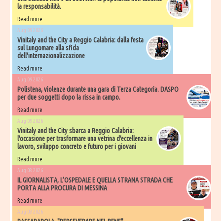
la responsabilità.
Read more
Aug 09 2026
Vinitaly and the City a Reggio Calabria: dalla festa
sul Lungomare alla sfida
dell'internazionalizzazione
Read more
Aug 09 2026
Polistena, violenze durante una gara di Terza Categoria. DASPO
per due soggetti dopo la rissa in campo.
Read more
Aug 09 2026
Vinitaly and the City sbarca a Reggio Calabria:
l'occasione per trasformare una vetrina d'eccellenza in
lavoro, sviluppo concreto e futuro per i giovani
Read more
Aug 08 2026
IL GIORNALISTA, L’OSPEDALE E QUELLA STRANA STRADA CHE
PORTA ALLA PROCURA DI MESSINA
Read more
Aug 08 2026