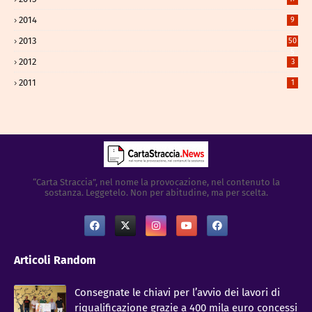
2014
9
2013
50
5
2012
3
2011
1
“Carta Straccia”, nel nome la provocazione, nel contenuto la
sostanza. Leggetelo. Non per abitudine, ma per scelta.
Articoli Random
Consegnate le chiavi per l’avvio dei lavori di
riqualificazione grazie a 400 mila euro concessi