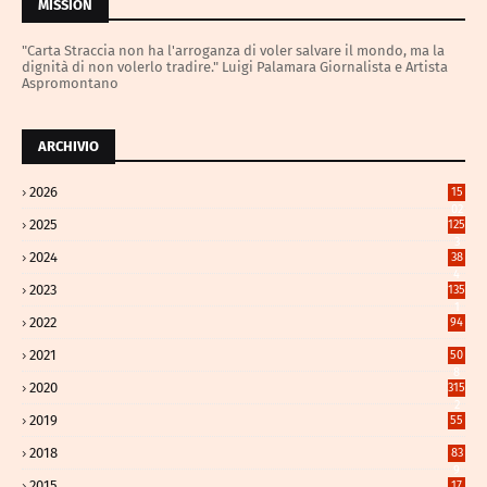
MISSION
"Carta Straccia non ha l'arroganza di voler salvare il mondo, ma la
dignità di non volerlo tradire." Luigi Palamara Giornalista e Artista
Aspromontano
ARCHIVIO
2026
15
02
2025
125
3
2024
38
4
2023
135
1
2022
94
2021
50
8
2020
315
2
2019
55
2018
83
9
2015
17