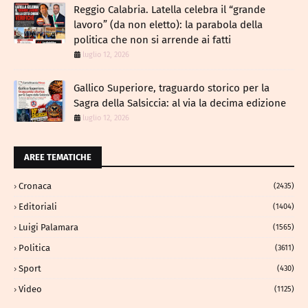
Reggio Calabria. Latella celebra il “grande
lavoro” (da non eletto): la parabola della
politica che non si arrende ai fatti
luglio 12, 2026
Gallico Superiore, traguardo storico per la
Sagra della Salsiccia: al via la decima edizione
luglio 12, 2026
AREE TEMATICHE
Cronaca
(2435)
Editoriali
(1404)
Luigi Palamara
(1565)
Politica
(3611)
Sport
(430)
Video
(1125)