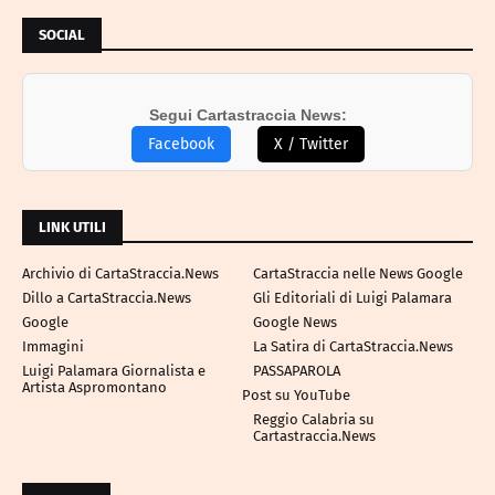
SOCIAL
Segui Cartastraccia News:
Facebook
X / Twitter
LINK UTILI
Archivio di CartaStraccia.News
CartaStraccia nelle News Google
Dillo a CartaStraccia.News
Gli Editoriali di Luigi Palamara
Google
Google News
Immagini
La Satira di CartaStraccia.News
Luigi Palamara Giornalista e
PASSAPAROLA
Artista Aspromontano
Post su YouTube
Reggio Calabria su
Cartastraccia.News