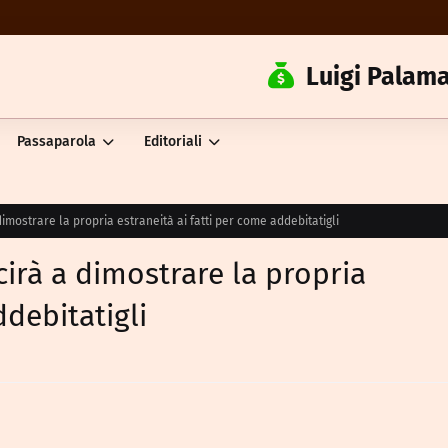
Luigi Palama
Passaparola
Editoriali
 dimostrare la propria estraneità ai fatti per come addebitatigli
scirà a dimostrare la propria
ddebitatigli