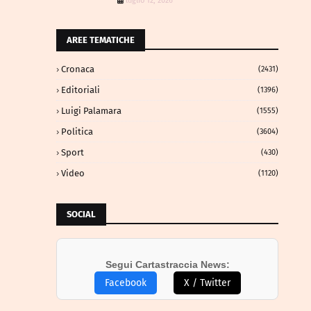
luglio 12, 2026
AREE TEMATICHE
Cronaca
(2431)
Editoriali
(1396)
Luigi Palamara
(1555)
Politica
(3604)
Sport
(430)
Video
(1120)
SOCIAL
Segui Cartastraccia News:
Facebook
X / Twitter