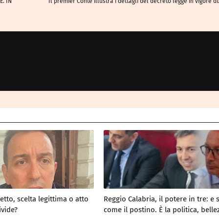
. IN
Il premier Conte illustra i dettagli del decreto legge in vigore d
tto, scelta legittima o atto
Reggio Calabria, il potere in tre: e
ivide?
come il postino. È la politica, belle