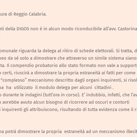
ura di Reggio Calabria.
ti della DIGOS non è in alcun modo riconducibile all’avv. Castorina
.
omunale riguarda la delega al ritiro di schede elettorali. Si tratta, 
oneo da sé solo a dimostrare che attraverso un simile sistema siano
sta. Il compendio probatorio allo stato formato non vale a suppor
certi, riuscirà a dimostrare la propria estraneità ai fatti per come
il “complesso” meccanismo descritto dagli organi inquirenti, si riso
ina ha utilizzato il modulo delega per alcuni cittadini .
durante le indagini (tutt’ora in corso). E’ indubbio, infatti, che l’av
on avrebbe avuto alcun bisogno di ricorrere ad oscuri e contorti
 inquirenti gli attribuiscono, risultando di tutta evidenza come il r
rina potrà dimostrare la propria estraneità ad un meccanismo illecit