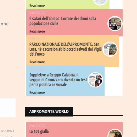
Read more
Aug 06 2026
o
Il safari dell’abisso. L'orrore dei droni sulla
zione
popolazione civile
Read more
Aug 06 2026
PARCO NAZIONALE DELL'ASPROMONTE. San
Luca, 18 escursionisti bloccati salvati dai Vigili
del Fuoco
Read more
Aug 06 2026
Suppletive a Reggio Calabria, il
seggio di Cannizzaro diventa un test
per la politica nazionale
Read more
ASPROMONTE.WORLD
Aug 07 2026
NUOVA
La 500 gialla