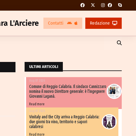
ra L'Arciere
Contatti
Redazione
ULTIMI ARTICOLI
Aug 07 2026
Comune di Reggio Calabria. Il sindaco Cannizzaro
nomina il nuovo Direttore generale: è l'ingegnere
Giovanni Laganà.
Read more
Aug 07 2026
Vinitaly and the City arriva a Reggio Calabria:
due giorni tra vino, territorio e sapori
calabresi
Read more