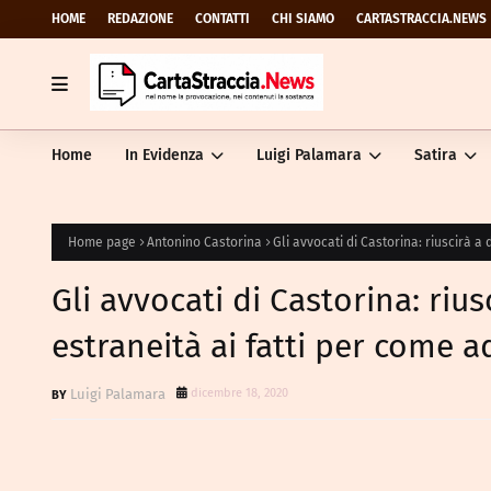
HOME
REDAZIONE
CONTATTI
CHI SIAMO
CARTASTRACCIA.NEWS
Home
In Evidenza
Luigi Palamara
Satira
Home page
Antonino Castorina
Gli avvocati di Castorina: riuscirà a
Gli avvocati di Castorina: riu
estraneità ai fatti per come a
Luigi Palamara
dicembre 18, 2020