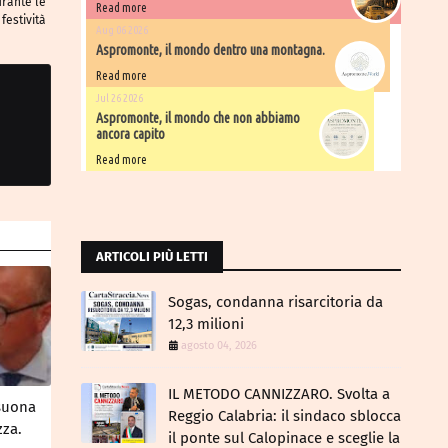
urante le
Read more
festività
Aug 06 2026
Aspromonte, il mondo dentro una montagna.
Read more
Jul 26 2026
Aspromonte, il mondo che non abbiamo
ancora capito
Read more
ARTICOLI PIÙ LETTI
Sogas, condanna risarcitoria da
12,3 milioni
agosto 04, 2026
IL METODO CANNIZZARO​. Svolta a
 suona
Reggio Calabria: il sindaco sblocca
zza.
il ponte sul Calopinace e sceglie la