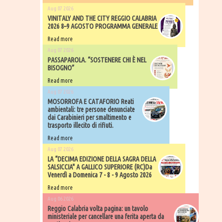
Aug 07 2026
VINITALY AND THE CITY REGGIO CALABRIA
2026 8–9 AGOSTO PROGRAMMA GENERALE
Read more
Aug 07 2026
PASSAPAROLA. “SOSTENERE CHI È NEL
BISOGNO”
Read more
Aug 07 2026
MOSORROFA E CATAFORIO Reati
ambientali: tre persone denunciate
dai Carabinieri per smaltimento e
trasporto illecito di rifiuti.
Read more
Aug 07 2026
LA “DECIMA EDIZIONE DELLA SAGRA DELLA
SALSICCIA" A GALLICO SUPERIORE (RC)Da
Venerdì a Domenica 7 - 8 - 9 Agosto 2026
Read more
Aug 06 2026
​Reggio Calabria volta pagina: un tavolo
ministeriale per cancellare una ferita aperta da