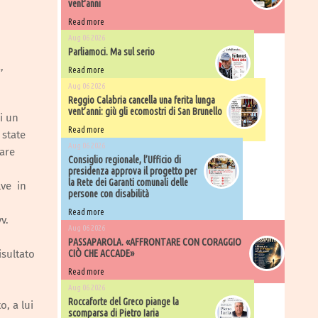
vent'anni
Read more
Aug 06 2026
Parliamoci. Ma sul serio
,
Read more
Aug 06 2026
Reggio Calabria cancella una ferita lunga
vent’anni: giù gli ecomostri di San Brunello
di un
Read more
 state
Aug 06 2026
tare
Consiglio regionale, l’Ufficio di
presidenza approva il progetto per
la Rete dei Garanti comunali delle
lve in
persone con disabilità
Read more
v.
Aug 06 2026
PASSAPAROLA. «AFFRONTARE CON CORAGGIO
isultato
CIÒ CHE ACCADE»
Read more
Aug 06 2026
Roccaforte del Greco piange la
o, a lui
scomparsa di Pietro Iaria