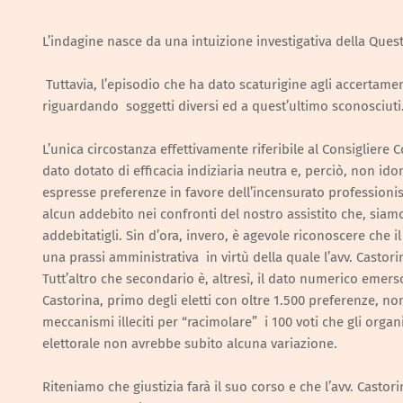
L’indagine nasce da una intuizione investigativa della Quest
Tuttavia, l’episodio che ha dato scaturigine agli accertamen
riguardando soggetti diversi ed a quest’ultimo sconosciuti
L’unica circostanza effettivamente riferibile al Consigliere C
dato dotato di efficacia indiziaria neutra e, perciò, non id
espresse preferenze in favore dell’incensurato professioni
alcun addebito nei confronti del nostro assistito che, siamo 
addebitatigli. Sin d’ora, invero, è agevole riconoscere che 
una prassi amministrativa in virtù della quale l’avv. Castor
Tutt’altro che secondario è, altresì, il dato numerico emerso 
Castorina, primo degli eletti con oltre 1.500 preferenze, n
meccanismi illeciti per “racimolare” i 100 voti che gli organi
elettorale non avrebbe subito alcuna variazione.
Riteniamo che giustizia farà il suo corso e che l’avv. Casto