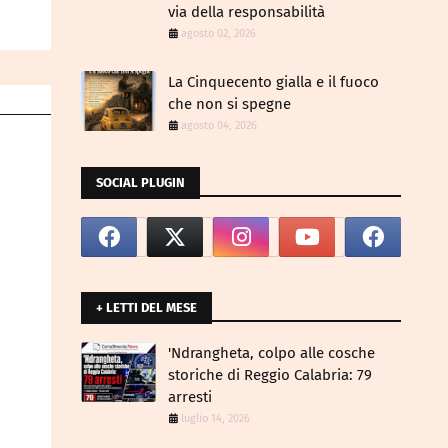
via della responsabilità
agosto 02, 2026
La Cinquecento gialla e il fuoco
che non si spegne
agosto 04, 2026
SOCIAL PLUGIN
+ LETTI DEL MESE
​'Ndrangheta, colpo alle cosche
storiche di Reggio Calabria: 79
arresti
luglio 14, 2026