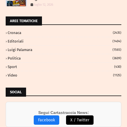
luglio 12, 2026
AREE TEMATICHE
Cronaca
(2435)
Editoriali
(1404)
Luigi Palamara
(1565)
Politica
(3609)
Sport
(430)
Video
(1125)
SOCIAL
Segui Cartastraccia News:
Facebook
X / Twitter