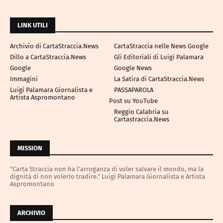
LINK UTILI
Archivio di CartaStraccia.News
CartaStraccia nelle News Google
Dillo a CartaStraccia.News
Gli Editoriali di Luigi Palamara
Google
Google News
Immagini
La Satira di CartaStraccia.News
Luigi Palamara Giornalista e
PASSAPAROLA
Artista Aspromontano
Post su YouTube
Reggio Calabria su
Cartastraccia.News
MISSION
"Carta Straccia non ha l'arroganza di voler salvare il mondo, ma la
dignità di non volerlo tradire." Luigi Palamara Giornalista e Artista
Aspromontano
ARCHIVIO