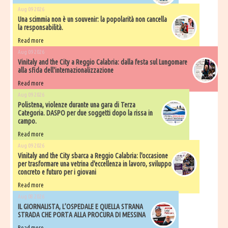
Aug 09 2026
Una scimmia non è un souvenir: la popolarità non cancella
la responsabilità.
Read more
Aug 09 2026
Vinitaly and the City a Reggio Calabria: dalla festa sul Lungomare
alla sfida dell'internazionalizzazione
Read more
Aug 09 2026
Polistena, violenze durante una gara di Terza
Categoria. DASPO per due soggetti dopo la rissa in
campo.
Read more
Aug 09 2026
Vinitaly and the City sbarca a Reggio Calabria: l'occasione
per trasformare una vetrina d'eccellenza in lavoro, sviluppo
concreto e futuro per i giovani
Read more
Aug 08 2026
IL GIORNALISTA, L’OSPEDALE E QUELLA STRANA
STRADA CHE PORTA ALLA PROCURA DI MESSINA
Read more