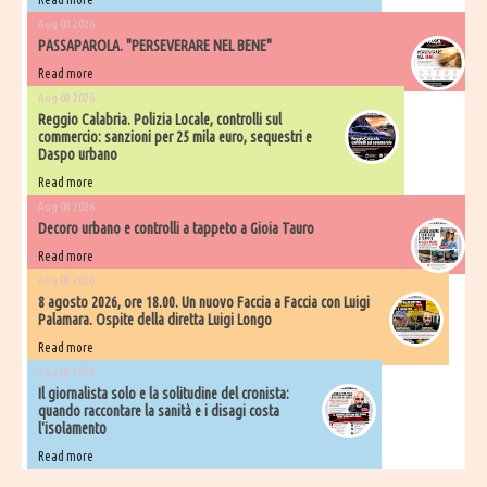
Aug 08 2026
PASSAPAROLA. "PERSEVERARE NEL BENE"
Read more
Aug 08 2026
Reggio Calabria. Polizia Locale, controlli sul
commercio: sanzioni per 25 mila euro, sequestri e
Daspo urbano
Read more
Aug 08 2026
Decoro urbano e controlli a tappeto a Gioia Tauro
Read more
Aug 08 2026
8 agosto 2026, ore 18.00. Un nuovo Faccia a Faccia con Luigi
Palamara. Ospite della diretta Luigi Longo
Read more
Aug 08 2026
Il giornalista solo e la solitudine del cronista:
quando raccontare la sanità e i disagi costa
l'isolamento
Read more