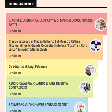
ULTIMI ARTICOLI
Aug 09 2026
IL PONTE, LA GRANITA, LA STRETTA DI MANO E LA POLITICA DEI
FATTI
Read more
Aug 09 2026
Grande successo in Piazza Umberto I: il Maestro Cettina
Nicolosi dirige la Grande Orchestra Sinfonica “Tosti” e il Coro
Lirico “Salecchi” Città di Chieti
Read more
Aug 09 2026
Gli editoriali di Luigi Palamara
Read more
Aug 09 2026
REGGIO CALABRIA, QUANDO IL FARE DIVENTA
CONTAGIOSO
Read more
Aug 09 2026
PASSAPAROLA. “NON AVER PAURA DI OSARE”
Read more