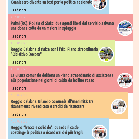
Cannizzaro diventa un test per la politica nazionale
Read more
Aug 06 2026
Palmi (RC). Polizia di Stato: due agenti liberi dal servizio salvano
una donna colta da un malore in spiaggia
Read more
Aug 06 2026
Reggio Calabria si rialza con i fatti. Piano straordinario
"Obiettivo Decoro"
Read more
Aug 05 2026
La Giunta comunale delibera un Piano straordinario di assistenza
alla popolazione nei giorni di caldo da bollino rosso
Read more
Aug 05 2026
Reggio Calabria. Bilancio comunale all'unanimità: tra
risanamento rivendicato e crediti da riscuotere
Read more
Aug 05 2026
Reggio “fresca e solidale”: quando il caldo
costringe la politica a ricordarsi dei più fragili