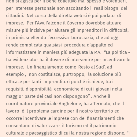
non si agisca per il bene collettivo ma, spesso e volentieri,
per interesse personale non ascoltando i reali bisogni dei
cittadini. Nel corso della diretta web si è poi parlato di
imprese. Per l’Avv. Falcone il Governo dovrebbe attuare
misure più incisive per aiutare gli imprenditori in difficoltà,
in primis snellendo l’eccessiva burocrazia, che ad oggi
rende complicata qualsiasi procedura d’appalto ed
informatizzare in maniera più adeguata la P.A. “La politica -
ha evidenziato- ha il dovere di intervenire per incentivare le
imprese. Un finanziamento come ‘Resto al Sud’, ad
esempio , non costituisce, purtroppo, la soluzione più
efficace per tanti imprenditori poiché richiede, tra i
requisiti, disponibilità economiche di cui i giovani nella
maggior parte dei casi non dispongono” . Anche il
coordinatore provinciale Anghelone, ha affermato, che il
lavoro è il problema cardine per il nostro territorio ed
occorre incentivare le imprese con dei finanziamenti che
consentano di valorizzare il turismo ed il patrimonio
culturale e paesaggistico di cui la nostra regione dispone. “I