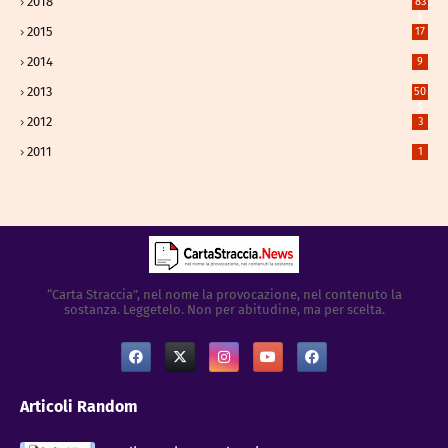
2018
83
9
2015
17
2014
9
2013
50
5
2012
3
2011
1
“Carta Straccia”, nel nome la provocazione, nel contenuto la
sostanza. Leggetelo. Non per abitudine, ma per scelta.
Articoli Random