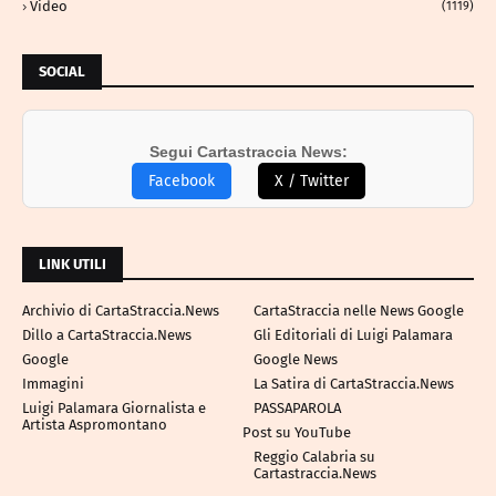
Video
(1119)
SOCIAL
Segui Cartastraccia News:
Facebook
X / Twitter
LINK UTILI
Archivio di CartaStraccia.News
CartaStraccia nelle News Google
Dillo a CartaStraccia.News
Gli Editoriali di Luigi Palamara
Google
Google News
Immagini
La Satira di CartaStraccia.News
Luigi Palamara Giornalista e
PASSAPAROLA
Artista Aspromontano
Post su YouTube
Reggio Calabria su
Cartastraccia.News