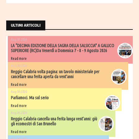
ULTIMI ARTICOLI
Aug 07 2026
LA “DECIMA EDIZIONE DELLA SAGRA DELLA SALSICCIA" A GALLICO
SUPERIORE (RC)Da Venerdì a Domenica 7 - 8 - 9 Agosto 2026
Read more
Aug 06 2026
​Reggio Calabria volta pagina: un tavolo ministeriale per
cancellare una ferita aperta da vent'anni
Read more
Aug 06 2026
Parliamoci. Ma sul serio
Read more
Aug 06 2026
Reggio Calabria cancella una ferita lunga vent’anni: giù
gli ecomostri di San Brunello
Read more
Aug 06 2026