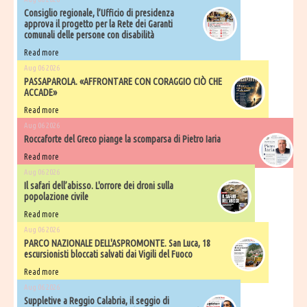
Consiglio regionale, l’Ufficio di presidenza
approva il progetto per la Rete dei Garanti
comunali delle persone con disabilità
Read more
Aug 06 2026
PASSAPAROLA. «AFFRONTARE CON CORAGGIO CIÒ CHE
ACCADE»
Read more
Aug 06 2026
Roccaforte del Greco piange la scomparsa di Pietro Iaria
Read more
Aug 06 2026
Il safari dell’abisso. L'orrore dei droni sulla
popolazione civile
Read more
Aug 06 2026
PARCO NAZIONALE DELL'ASPROMONTE. San Luca, 18
escursionisti bloccati salvati dai Vigili del Fuoco
Read more
Aug 06 2026
Suppletive a Reggio Calabria, il seggio di