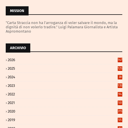
MISSION
"Carta Straccia non ha l'arroganza di voler salvare il mondo, ma la
dignità di non volerlo tradire." Luigi Palamara Giornalista e Artista
Aspromontano
ARCHIVIO
2026
147
6
2025
125
3
2024
38
4
2023
135
1
2022
94
2021
50
8
2020
315
2
2019
55