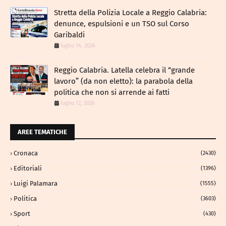
​Stretta della Polizia Locale a Reggio Calabria:
denunce, espulsioni e un TSO sul Corso
Garibaldi
luglio 14, 2026
Reggio Calabria. Latella celebra il “grande
lavoro” (da non eletto): la parabola della
politica che non si arrende ai fatti
luglio 12, 2026
AREE TEMATICHE
Cronaca
(2430)
Editoriali
(1396)
Luigi Palamara
(1555)
Politica
(3603)
Sport
(430)