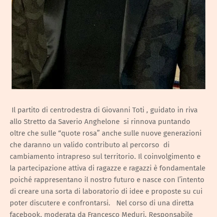
Il partito di centrodestra di Giovanni Toti , guidato in riva
allo Stretto da Saverio Anghelone si rinnova puntando
oltre che sulle “quote rosa” anche sulle nuove generazioni
che daranno un valido contributo al percorso di
cambiamento intrapreso sul territorio. Il coinvolgimento e
la partecipazione attiva di ragazze e ragazzi è fondamentale
poiché rappresentano il nostro futuro e nasce con l’intento
di creare una sorta di laboratorio di idee e proposte su cui
poter discutere e confrontarsi. Nel corso di una diretta
facebook, moderata da Francesco Meduri, Responsabile