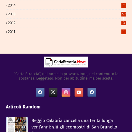
2014
9
2013
50
5
2012
3
2011
1
“Carta Straccia”, nel nome la provocazione, nel contenuto la
sostanza. Leggetelo. Non per abitudine, ma per scelta.
Articoli Random
Reggio Calabria cancella una ferita lunga
vent’anni: giù gli ecomostri di San Brunello