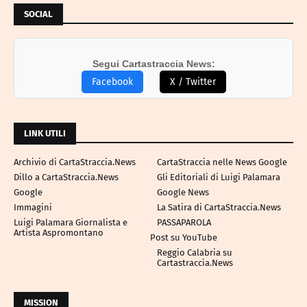
SOCIAL
Segui Cartastraccia News:
Facebook
X / Twitter
LINK UTILI
Archivio di CartaStraccia.News
CartaStraccia nelle News Google
Dillo a CartaStraccia.News
Gli Editoriali di Luigi Palamara
Google
Google News
Immagini
La Satira di CartaStraccia.News
Luigi Palamara Giornalista e
PASSAPAROLA
Artista Aspromontano
Post su YouTube
Reggio Calabria su
Cartastraccia.News
MISSION