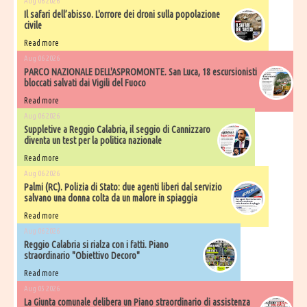
Aug 06 2026
Il safari dell’abisso. L'orrore dei droni sulla popolazione
civile
Read more
Aug 06 2026
PARCO NAZIONALE DELL'ASPROMONTE. San Luca, 18 escursionisti
bloccati salvati dai Vigili del Fuoco
Read more
Aug 06 2026
Suppletive a Reggio Calabria, il seggio di Cannizzaro
diventa un test per la politica nazionale
Read more
Aug 06 2026
Palmi (RC). Polizia di Stato: due agenti liberi dal servizio
salvano una donna colta da un malore in spiaggia
Read more
Aug 06 2026
Reggio Calabria si rialza con i fatti. Piano
straordinario "Obiettivo Decoro"
Read more
Aug 05 2026
La Giunta comunale delibera un Piano straordinario di assistenza