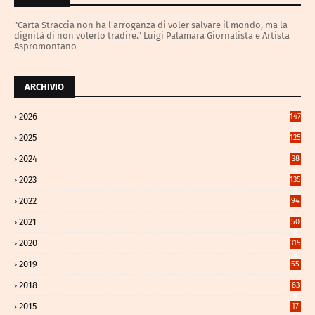
"Carta Straccia non ha l'arroganza di voler salvare il mondo, ma la
dignità di non volerlo tradire." Luigi Palamara Giornalista e Artista
Aspromontano
ARCHIVIO
2026
147
4
2025
125
3
2024
38
4
2023
135
1
2022
94
2021
50
8
2020
315
2
2019
55
2018
83
9
2015
17