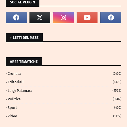
SOCIAL PLUGIN
+ LETTI DEL MESE
AREE TEMATICHE
Cronaca
(2430)
Editoriali
(1396)
Luigi Palamara
(1555)
Politica
(3602)
Sport
(430)
Video
(1119)