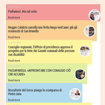
Aug 06 2026
Parliamoci. Ma sul serio
Read more
Aug 06 2026
Reggio Calabria cancella una ferita lunga vent’anni: giù gli
ecomostri di San Brunello
Read more
Aug 06 2026
Consiglio regionale, l’Ufficio di presidenza approva il
progetto per la Rete dei Garanti comunali delle persone
con disabilità
Read more
Aug 06 2026
PASSAPAROLA. «AFFRONTARE CON CORAGGIO CIÒ
CHE ACCADE»
Read more
Aug 06 2026
Roccaforte del Greco piange la scomparsa di
Pietro Iaria
Read more