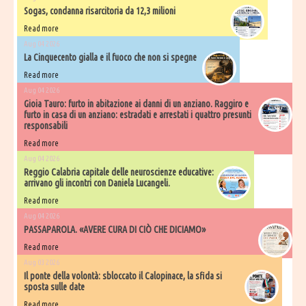
Sogas, condanna risarcitoria da 12,3 milioni
Read more
Aug 04 2026
La Cinquecento gialla e il fuoco che non si spegne
Read more
Aug 04 2026
Gioia Tauro: furto in abitazione ai danni di un anziano. Raggiro e
furto in casa di un anziano: estradati e arrestati i quattro presunti
responsabili
Read more
Aug 04 2026
Reggio Calabria capitale delle neuroscienze educative:
arrivano gli incontri con Daniela Lucangeli.
Read more
Aug 04 2026
PASSAPAROLA. «AVERE CURA DI CIÒ CHE DICIAMO»
Read more
Aug 03 2026
Il ponte della volontà: sbloccato il Calopinace, la sfida si
sposta sulle date
Read more