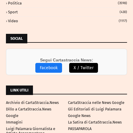
Politica
(3598)
Sport
(430)
Video
(1117)
SOCIAL
Segui Cartastraccia News:
Facebook
X / Twitter
LINK UTILI
Archivio di CartaStraccia.News
CartaStraccia nelle News Google
Dillo a CartaStraccia.News
Gli Editoriali di Luigi Palamara
Google
Google News
Immagini
La Satira di CartaStraccia.News
Luigi Palamara Giornalista e
PASSAPAROLA