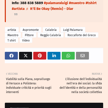
Info: 388 838 5889
#palamaraluigi
#maestro
#tshirt
#artista
♬ It'll Be Okay (Remix) - Diar
artista
Aspromonte
Calabria
Luigi Palamara
Maestro
Pittore
Reggio Calabria
Roccaforte del Greco
T shirt
Video
VECCHIA
NUOVA
Viabilità sulla Piana, sopralluogo
L'illusione dell'individualità
di Versace a Polistena:
nell'era dei social: la sfida
individuate criticità e priorità sugli
dell'identità e della personalità
interventi
nella società collettiva