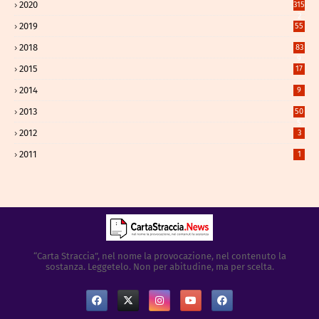
2020
315
2
2019
55
2018
83
9
2015
17
2014
9
2013
50
5
2012
3
2011
1
“Carta Straccia”, nel nome la provocazione, nel contenuto la
sostanza. Leggetelo. Non per abitudine, ma per scelta.