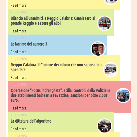
Read more
Aug 05 2026
Bilancio all'unanimità a Reggio Calabria: Cannizzaro si
prende Reggio e azzera gli alibi
Read more
Aug 05 2026
Le lacrime del numero 3
Read more
Aug 05 2026
Reggio Calabria. Il Comune dei milioni che non si possono
spendere
Read more
Aug 05 2026
Operazione "Focus 'ndrangheta". Scilla: controlli della Polizia in
due stabilimenti balneari a Favazzina, sanzioni per oltre 2.000
euro.
Read more
Aug 05 2026
La dittatura dell’algoritmo
Read more
Aug 04 2026