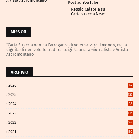
Artista Aspromontano
Post su YouTube
Reggio Calabria su
Cartastraccia.News
MISSION
"Carta Straccia non ha l'arroganza di voler salvare il mondo, ma la
dignità di non volerlo tradire." Luigi Palamara Giornalista e Artista
Aspromontano
ARCHIVIO
2026
14
64
2025
125
3
2024
38
4
2023
135
1
2022
94
2021
50
8