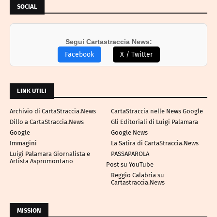
SOCIAL
Segui Cartastraccia News:
Facebook
X / Twitter
LINK UTILI
Archivio di CartaStraccia.News
CartaStraccia nelle News Google
Dillo a CartaStraccia.News
Gli Editoriali di Luigi Palamara
Google
Google News
Immagini
La Satira di CartaStraccia.News
Luigi Palamara Giornalista e
PASSAPAROLA
Artista Aspromontano
Post su YouTube
Reggio Calabria su
Cartastraccia.News
MISSION