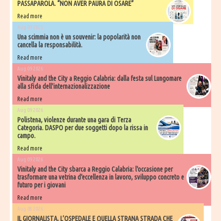
PASSAPAROLA. “NON AVER PAURA DI OSARE”
Read more
Aug 09 2026
Una scimmia non è un souvenir: la popolarità non
cancella la responsabilità.
Read more
Aug 09 2026
Vinitaly and the City a Reggio Calabria: dalla festa sul Lungomare
alla sfida dell'internazionalizzazione
Read more
Aug 09 2026
Polistena, violenze durante una gara di Terza
Categoria. DASPO per due soggetti dopo la rissa in
campo.
Read more
Aug 09 2026
Vinitaly and the City sbarca a Reggio Calabria: l'occasione per
trasformare una vetrina d'eccellenza in lavoro, sviluppo concreto e
futuro per i giovani
Read more
Aug 08 2026
IL GIORNALISTA, L’OSPEDALE E QUELLA STRANA STRADA CHE