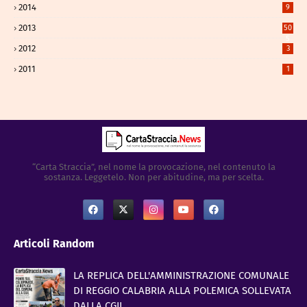
2014
9
2013
50
5
2012
3
2011
1
“Carta Straccia”, nel nome la provocazione, nel contenuto la
sostanza. Leggetelo. Non per abitudine, ma per scelta.
Articoli Random
LA REPLICA DELL'AMMINISTRAZIONE COMUNALE
DI REGGIO CALABRIA ALLA POLEMICA SOLLEVATA
DALLA CGIL