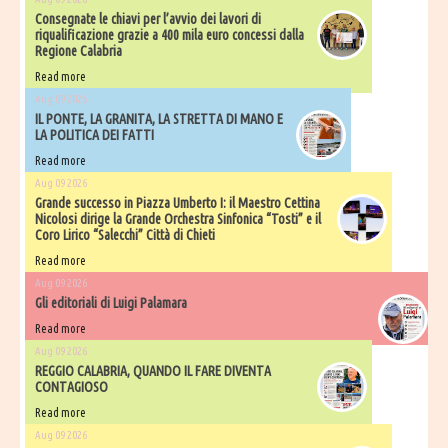
Consegnate le chiavi per l’avvio dei lavori di
riqualificazione grazie a 400 mila euro concessi dalla
Regione Calabria
Read more
Aug 09 2026
IL PONTE, LA GRANITA, LA STRETTA DI MANO E
LA POLITICA DEI FATTI
Read more
Aug 09 2026
Grande successo in Piazza Umberto I: il Maestro Cettina
Nicolosi dirige la Grande Orchestra Sinfonica “Tosti” e il
Coro Lirico “Salecchi” Città di Chieti
Read more
Aug 09 2026
Gli editoriali di Luigi Palamara
Read more
Aug 09 2026
REGGIO CALABRIA, QUANDO IL FARE DIVENTA
CONTAGIOSO
Read more
Aug 09 2026