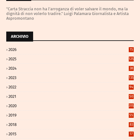
"Carta Straccia non ha l'arroganza di voler salvare il mondo, ma la
dignità di non volerlo tradire." Luigi Palamara Giornalista e Artista
Aspromontano
ARCHIVIO
2026
15
03
2025
125
3
2024
38
4
2023
135
1
2022
94
2021
50
8
2020
315
2
2019
55
2018
83
9
2015
17