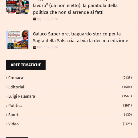
lavoro” (da non eletto): la parabola della
politica che non si arrende ai fatti
luglio 12, 2026
Gallico Superiore, traguardo storico per la
Sagra della Salsiccia: al via la decima edizione
luglio 12, 2026
AREE TEMATICHE
Cronaca
(2435)
Editoriali
(1404)
Luigi Palamara
(1565)
Politica
(3611)
Sport
(430)
Video
(1125)