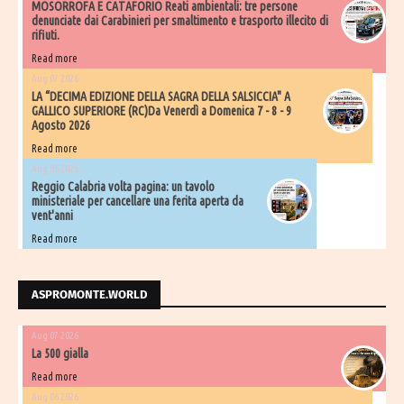
MOSORROFA E CATAFORIO Reati ambientali: tre persone
denunciate dai Carabinieri per smaltimento e trasporto illecito di
rifiuti.
Read more
Aug 07 2026
LA “DECIMA EDIZIONE DELLA SAGRA DELLA SALSICCIA" A
GALLICO SUPERIORE (RC)Da Venerdì a Domenica 7 - 8 - 9
Agosto 2026
Read more
Aug 06 2026
​Reggio Calabria volta pagina: un tavolo
ministeriale per cancellare una ferita aperta da
vent'anni
Read more
ASPROMONTE.WORLD
Aug 07 2026
La 500 gialla
Read more
Aug 06 2026