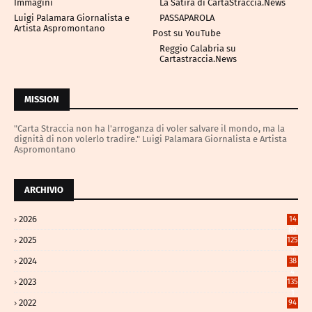
Immagini
La Satira di CartaStraccia.News
Luigi Palamara Giornalista e
PASSAPAROLA
Artista Aspromontano
Post su YouTube
Reggio Calabria su
Cartastraccia.News
MISSION
"Carta Straccia non ha l'arroganza di voler salvare il mondo, ma la
dignità di non volerlo tradire." Luigi Palamara Giornalista e Artista
Aspromontano
ARCHIVIO
2026
14
89
2025
125
3
2024
38
4
2023
135
1
2022
94