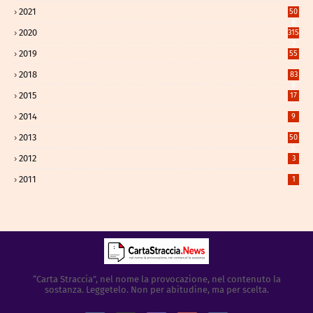
2021
50
8
2020
315
2
2019
55
2018
83
9
2015
17
2014
9
2013
50
5
2012
3
2011
1
“Carta Straccia”, nel nome la provocazione, nel contenuto la
sostanza. Leggetelo. Non per abitudine, ma per scelta.