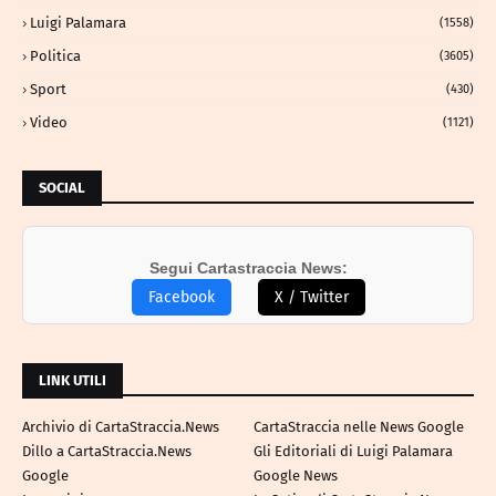
Luigi Palamara
(1558)
Politica
(3605)
Sport
(430)
Video
(1121)
SOCIAL
Segui Cartastraccia News:
Facebook
X / Twitter
LINK UTILI
Archivio di CartaStraccia.News
CartaStraccia nelle News Google
Dillo a CartaStraccia.News
Gli Editoriali di Luigi Palamara
Google
Google News