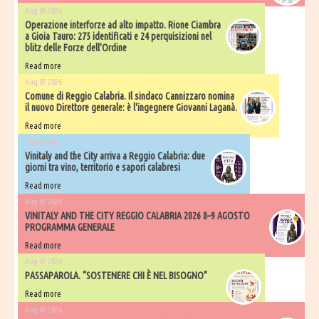
Aug 08 2026
Operazione interforze ad alto impatto. Rione Ciambra
a Gioia Tauro: 275 identificati e 24 perquisizioni nel
blitz delle Forze dell'Ordine
Read more
Aug 07 2026
Comune di Reggio Calabria. Il sindaco Cannizzaro nomina
il nuovo Direttore generale: è l'ingegnere Giovanni Laganà.
Read more
Aug 07 2026
Vinitaly and the City arriva a Reggio Calabria: due
giorni tra vino, territorio e sapori calabresi
Read more
Aug 07 2026
VINITALY AND THE CITY REGGIO CALABRIA 2026 8–9 AGOSTO
PROGRAMMA GENERALE
Read more
Aug 07 2026
PASSAPAROLA. “SOSTENERE CHI È NEL BISOGNO”
Read more
Aug 07 2026