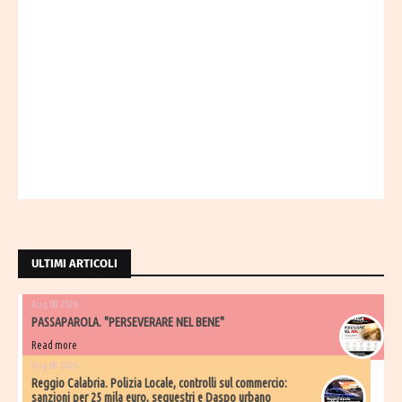
ULTIMI ARTICOLI
Aug 08 2026
PASSAPAROLA. "PERSEVERARE NEL BENE"
Read more
Aug 08 2026
Reggio Calabria. Polizia Locale, controlli sul commercio:
sanzioni per 25 mila euro, sequestri e Daspo urbano