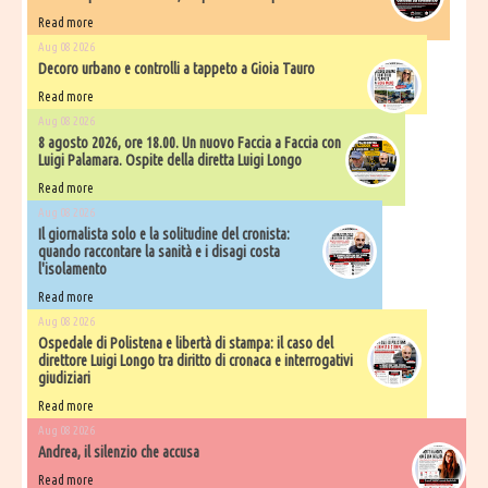
Read more
Aug 08 2026
Decoro urbano e controlli a tappeto a Gioia Tauro
Read more
Aug 08 2026
8 agosto 2026, ore 18.00. Un nuovo Faccia a Faccia con
Luigi Palamara. Ospite della diretta Luigi Longo
Read more
Aug 08 2026
Il giornalista solo e la solitudine del cronista:
quando raccontare la sanità e i disagi costa
l'isolamento
Read more
Aug 08 2026
Ospedale di Polistena e libertà di stampa: il caso del
direttore Luigi Longo tra diritto di cronaca e interrogativi
giudiziari
Read more
Aug 08 2026
Andrea, il silenzio che accusa
Read more