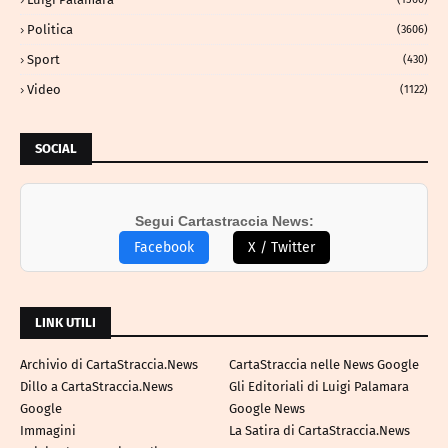
Politica
(3606)
Sport
(430)
Video
(1122)
SOCIAL
Segui Cartastraccia News:
Facebook
X / Twitter
LINK UTILI
Archivio di CartaStraccia.News
CartaStraccia nelle News Google
Dillo a CartaStraccia.News
Gli Editoriali di Luigi Palamara
Google
Google News
Immagini
La Satira di CartaStraccia.News