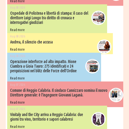
Read more
Aug 08 2026
Ospedale di Polistena e libertà di stampa: il caso del
direttore Luigi Longo tra diritto di cronaca e
interrogativi giudiziari
Read more
Aug 08 2026
Andrea, il silenzio che accusa
Read more
Aug 08 2026
Operazione interforze ad alto impatto. Rione
Ciambra a Gioia Tauro: 275 identificati e 24
perquisizioni nel blitz delle Forze dell'Ordine
Read more
Aug 07 2026
Comune di Reggio Calabria. Il sindaco Cannizzaro nomina il nuovo
Direttore generale: è l'ingegnere Giovanni Laganà.
Read more
Aug 07 2026
Vinitaly and the City arriva a Reggio Calabria: due
giorni tra vino, territorio e sapori calabresi
Read more