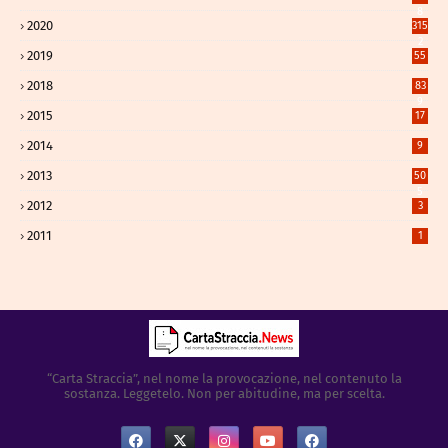
8
2020
315
2
2019
55
2018
83
9
2015
17
2014
9
2013
50
5
2012
3
2011
1
“Carta Straccia”, nel nome la provocazione, nel contenuto la
sostanza. Leggetelo. Non per abitudine, ma per scelta.