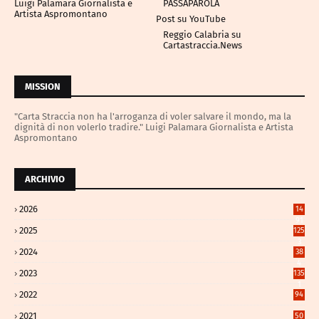
Luigi Palamara Giornalista e
PASSAPAROLA
Artista Aspromontano
Post su YouTube
Reggio Calabria su
Cartastraccia.News
MISSION
"Carta Straccia non ha l'arroganza di voler salvare il mondo, ma la
dignità di non volerlo tradire." Luigi Palamara Giornalista e Artista
Aspromontano
ARCHIVIO
2026
14
91
2025
125
3
2024
38
4
2023
135
1
2022
94
2021
50