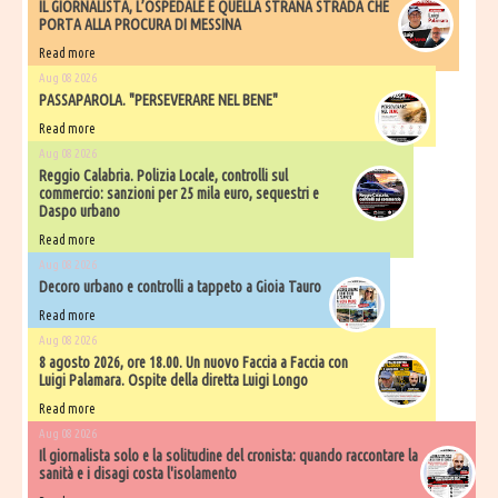
IL GIORNALISTA, L’OSPEDALE E QUELLA STRANA STRADA CHE
PORTA ALLA PROCURA DI MESSINA
Read more
Aug 08 2026
PASSAPAROLA. "PERSEVERARE NEL BENE"
Read more
Aug 08 2026
Reggio Calabria. Polizia Locale, controlli sul
commercio: sanzioni per 25 mila euro, sequestri e
Daspo urbano
Read more
Aug 08 2026
Decoro urbano e controlli a tappeto a Gioia Tauro
Read more
Aug 08 2026
8 agosto 2026, ore 18.00. Un nuovo Faccia a Faccia con
Luigi Palamara. Ospite della diretta Luigi Longo
Read more
Aug 08 2026
Il giornalista solo e la solitudine del cronista: quando raccontare la
sanità e i disagi costa l'isolamento