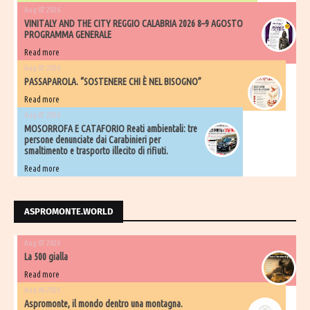
Aug 07 2026
VINITALY AND THE CITY REGGIO CALABRIA 2026 8–9 AGOSTO
PROGRAMMA GENERALE
Read more
Aug 07 2026
PASSAPAROLA. “SOSTENERE CHI È NEL BISOGNO”
Read more
Aug 07 2026
MOSORROFA E CATAFORIO Reati ambientali: tre
persone denunciate dai Carabinieri per
smaltimento e trasporto illecito di rifiuti.
Read more
ASPROMONTE.WORLD
Aug 07 2026
La 500 gialla
Read more
Aug 06 2026
Aspromonte, il mondo dentro una montagna.