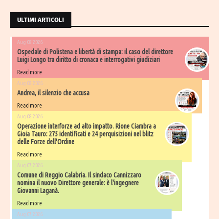
ULTIMI ARTICOLI
Aug 08 2026
Ospedale di Polistena e libertà di stampa: il caso del direttore
Luigi Longo tra diritto di cronaca e interrogativi giudiziari
Read more
Aug 08 2026
Andrea, il silenzio che accusa
Read more
Aug 08 2026
Operazione interforze ad alto impatto. Rione Ciambra a
Gioia Tauro: 275 identificati e 24 perquisizioni nel blitz
delle Forze dell'Ordine
Read more
Aug 07 2026
Comune di Reggio Calabria. Il sindaco Cannizzaro
nomina il nuovo Direttore generale: è l'ingegnere
Giovanni Laganà.
Read more
Aug 07 2026