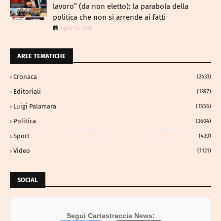
lavoro” (da non eletto): la parabola della
politica che non si arrende ai fatti
luglio 12, 2026
AREE TEMATICHE
Cronaca
(2433)
Editoriali
(1397)
Luigi Palamara
(1556)
Politica
(3604)
Sport
(430)
Video
(1121)
SOCIAL
Segui Cartastraccia News: