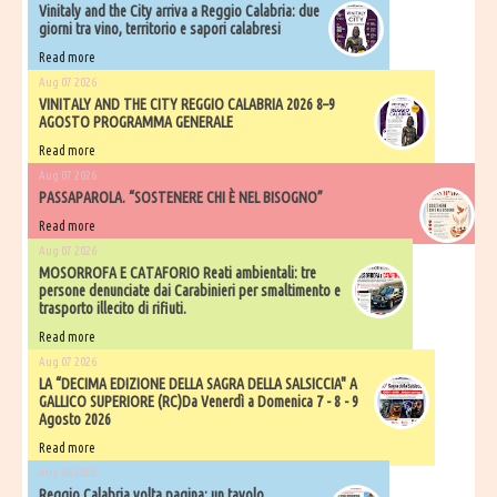
Vinitaly and the City arriva a Reggio Calabria: due
giorni tra vino, territorio e sapori calabresi
Read more
Aug 07 2026
VINITALY AND THE CITY REGGIO CALABRIA 2026 8–9
AGOSTO PROGRAMMA GENERALE
Read more
Aug 07 2026
PASSAPAROLA. “SOSTENERE CHI È NEL BISOGNO”
Read more
Aug 07 2026
MOSORROFA E CATAFORIO Reati ambientali: tre
persone denunciate dai Carabinieri per smaltimento e
trasporto illecito di rifiuti.
Read more
Aug 07 2026
LA “DECIMA EDIZIONE DELLA SAGRA DELLA SALSICCIA" A
GALLICO SUPERIORE (RC)Da Venerdì a Domenica 7 - 8 - 9
Agosto 2026
Read more
Aug 06 2026
​Reggio Calabria volta pagina: un tavolo