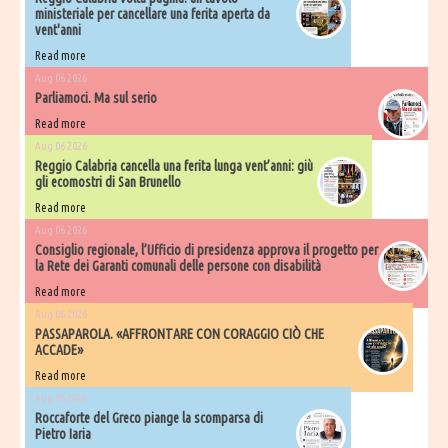
ministeriale per cancellare una ferita aperta da
vent'anni
Read more
Aug 06 2026
Parliamoci. Ma sul serio
Read more
Aug 06 2026
Reggio Calabria cancella una ferita lunga vent’anni: giù
gli ecomostri di San Brunello
Read more
Aug 06 2026
Consiglio regionale, l’Ufficio di presidenza approva il progetto per
la Rete dei Garanti comunali delle persone con disabilità
Read more
Aug 06 2026
PASSAPAROLA. «AFFRONTARE CON CORAGGIO CIÒ CHE
ACCADE»
Read more
Aug 06 2026
Roccaforte del Greco piange la scomparsa di
Pietro Iaria