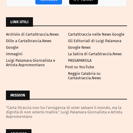
LINK UTILI
Archivio di CartaStraccia.News
CartaStraccia nelle News Google
Dillo a CartaStraccia.News
Gli Editoriali di Luigi Palamara
Google
Google News
Immagini
La Satira di CartaStraccia.News
Luigi Palamara Giornalista e
PASSAPAROLA
Artista Aspromontano
Post su YouTube
Reggio Calabria su
Cartastraccia.News
MISSION
"Carta Straccia non ha l'arroganza di voler salvare il mondo, ma la
dignità di non volerlo tradire." Luigi Palamara Giornalista e Artista
Aspromontano