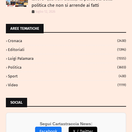
politica che non si arrende ai fatti
luglio 12, 2026
AREE TEMATICHE
Cronaca
(2430)
Editoriali
(1396)
Luigi Palamara
(1555)
Politica
(3603)
Sport
(430)
Video
(1119)
SOCIAL
Segui Cartastraccia News:
Facebook
X / Twitter