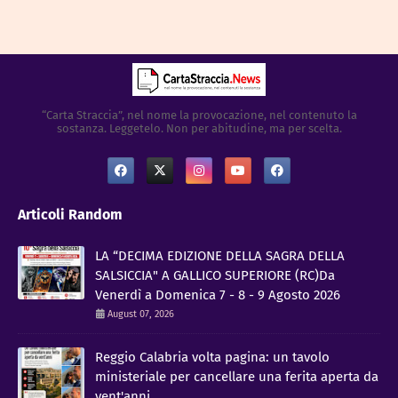
“Carta Straccia”, nel nome la provocazione, nel contenuto la
sostanza. Leggetelo. Non per abitudine, ma per scelta.
Articoli Random
LA “DECIMA EDIZIONE DELLA SAGRA DELLA
SALSICCIA" A GALLICO SUPERIORE (RC)Da
Venerdì a Domenica 7 - 8 - 9 Agosto 2026
August 07, 2026
​Reggio Calabria volta pagina: un tavolo
ministeriale per cancellare una ferita aperta da
vent'anni