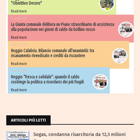
"Obiettivo Decoro"
Read more
Aug 05 2026
La Giunta comunale delibera un Piano straordinario di assistenza
alla popolazione nei giorni di caldo da bollino rosso
Read more
Aug 05 2026
Reggio Calabria. Bilancio comunale all'unanimità: tra
risanamento rivendicato e crediti da riscuotere
Read more
Aug 05 2026
Reggio “fresca e solidale”: quando il caldo
costringe la politica a ricordarsi dei più fragili
Read more
ARTICOLI PIÙ LETTI
Sogas, condanna risarcitoria da 12,3 milioni