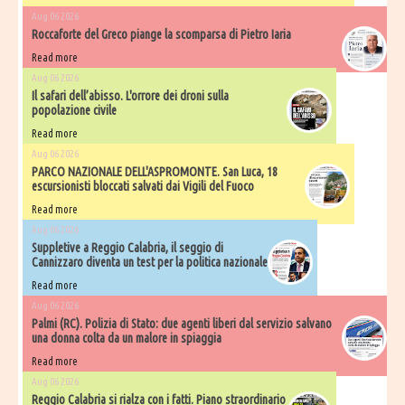
Aug 06 2026
Roccaforte del Greco piange la scomparsa di Pietro Iaria
Read more
Aug 06 2026
Il safari dell’abisso. L'orrore dei droni sulla
popolazione civile
Read more
Aug 06 2026
PARCO NAZIONALE DELL'ASPROMONTE. San Luca, 18
escursionisti bloccati salvati dai Vigili del Fuoco
Read more
Aug 06 2026
Suppletive a Reggio Calabria, il seggio di
Cannizzaro diventa un test per la politica nazionale
Read more
Aug 06 2026
Palmi (RC). Polizia di Stato: due agenti liberi dal servizio salvano
una donna colta da un malore in spiaggia
Read more
Aug 06 2026
Reggio Calabria si rialza con i fatti. Piano straordinario