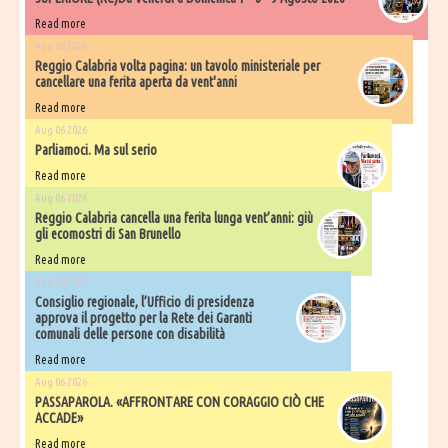
Read more
Aug 06 2026
​Reggio Calabria volta pagina: un tavolo ministeriale per
cancellare una ferita aperta da vent'anni
Read more
Aug 06 2026
Parliamoci. Ma sul serio
Read more
Aug 06 2026
Reggio Calabria cancella una ferita lunga vent’anni: giù
gli ecomostri di San Brunello
Read more
Aug 06 2026
Consiglio regionale, l’Ufficio di presidenza
approva il progetto per la Rete dei Garanti
comunali delle persone con disabilità
Read more
Aug 06 2026
PASSAPAROLA. «AFFRONTARE CON CORAGGIO CIÒ CHE
ACCADE»
Read more