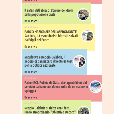
Aug 06 2026
Il safari dell’abisso. L'orrore dei droni
sulla popolazione civile
Read more
Aug 06 2026
PARCO NAZIONALE DELL'ASPROMONTE.
San Luca, 18 escursionisti bloccati salvati
dai Vigili del Fuoco
Read more
Aug 06 2026
Suppletive a Reggio Calabria, il
seggio di Cannizzaro diventa un test
per la politica nazionale
Read more
Aug 06 2026
Palmi (RC). Polizia di Stato: due agenti liberi dal
servizio salvano una donna colta da un malore in
spiaggia
Read more
Aug 06 2026
Reggio Calabria si rialza con i fatti.
Piano straordinario "Obiettivo Decoro"