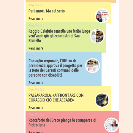
Aug 06 2026
Parliamoci. Ma sul serio
Read more
Aug 06 2026
Reggio Calabria cancella una ferita lunga
vent’anni: giù gli ecomostri di San
Brunello
Read more
Aug 06 2026
Consiglio regionale, l’Ufficio di
presidenza approva il progetto per
la Rete dei Garanti comunali delle
persone con disabilità
Read more
Aug 06 2026
PASSAPAROLA. «AFFRONTARE CON
CORAGGIO CIÒ CHE ACCADE»
Read more
Aug 06 2026
Roccaforte del Greco piange la scomparsa di
Pietro Iaria
Read more