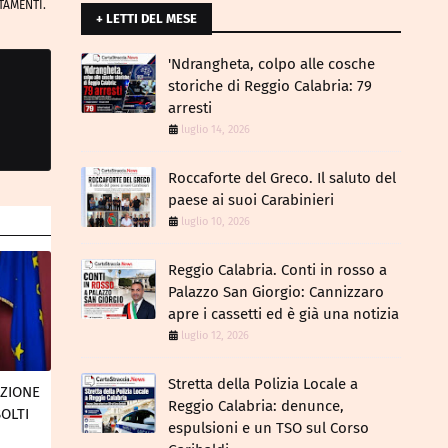
TAMENTI.
+ LETTI DEL MESE
​'Ndrangheta, colpo alle cosche
storiche di Reggio Calabria: 79
arresti
luglio 14, 2026
Roccaforte del Greco. Il saluto del
paese ai suoi Carabinieri
luglio 10, 2026
Reggio Calabria. Conti in rosso a
Palazzo San Giorgio: Cannizzaro
apre i cassetti ed è già una notizia
luglio 12, 2026
​Stretta della Polizia Locale a
AZIONE
Reggio Calabria: denunce,
SOLTI
espulsioni e un TSO sul Corso