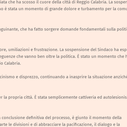
gliata che ha scosso il cuore della città di Reggio Calabria. La sosp
ino è stata un momento di grande dolore e turbamento per la com
guinante, che ha fatto sorgere domande fondamentali sulla politi
lore, umiliazioni e frustrazione. La sospensione del Sindaco ha esp
seguenze che vanno ben oltre la politica. È stato un momento che 
io Calabria.
inismo e disprezzo, continuando a inasprire la situazione anzich
 la propria città. È stata semplicemente cattiveria ed autolesioni
a conclusione definitiva del processo, è giunto il momento della
te le divisioni e di abbracciare la pacificazione, il dialogo e la