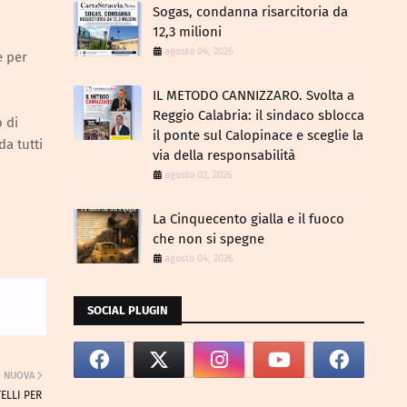
Sogas, condanna risarcitoria da
12,3 milioni
agosto 04, 2026
e per
IL METODO CANNIZZARO​. Svolta a
Reggio Calabria: il sindaco sblocca
o di
il ponte sul Calopinace e sceglie la
da tutti
via della responsabilità
agosto 02, 2026
La Cinquecento gialla e il fuoco
che non si spegne
agosto 04, 2026
SOCIAL PLUGIN
NUOVA
ELLI PER