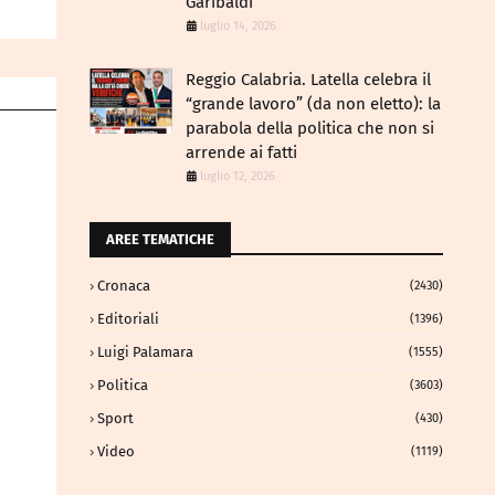
Garibaldi
luglio 14, 2026
Reggio Calabria. Latella celebra il
“grande lavoro” (da non eletto): la
parabola della politica che non si
arrende ai fatti
luglio 12, 2026
AREE TEMATICHE
Cronaca
(2430)
Editoriali
(1396)
Luigi Palamara
(1555)
Politica
(3603)
Sport
(430)
Video
(1119)