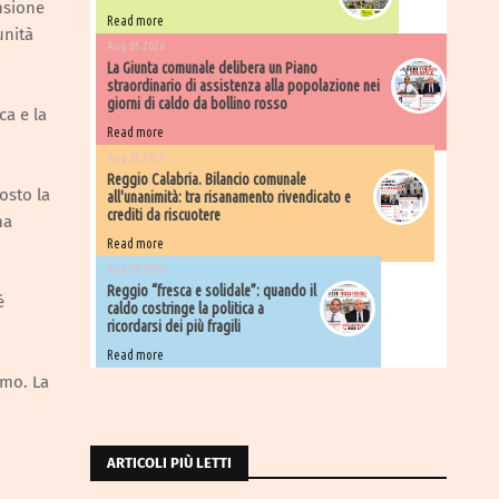
ensione
Read more
unità
Aug 05 2026
La Giunta comunale delibera un Piano
straordinario di assistenza alla popolazione nei
giorni di caldo da bollino rosso
ca e la
Read more
Aug 05 2026
Reggio Calabria. Bilancio comunale
osto la
all'unanimità: tra risanamento rivendicato e
crediti da riscuotere
ha
Read more
Aug 05 2026
Reggio “fresca e solidale”: quando il
é
caldo costringe la politica a
ricordarsi dei più fragili
Read more
smo. La
ARTICOLI PIÙ LETTI