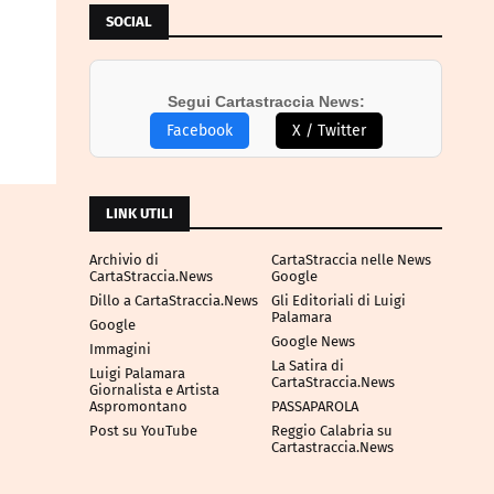
SOCIAL
Segui Cartastraccia News:
Facebook
X / Twitter
LINK UTILI
Archivio di
CartaStraccia nelle News
CartaStraccia.News
Google
Dillo a CartaStraccia.News
Gli Editoriali di Luigi
Palamara
Google
Google News
Immagini
La Satira di
Luigi Palamara
CartaStraccia.News
Giornalista e Artista
Aspromontano
PASSAPAROLA
Post su YouTube
Reggio Calabria su
Cartastraccia.News