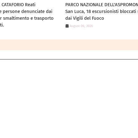
CATAFORIO Reati
PARCO NAZIONALE DELL'ASPROMON
re persone denunciate dai
San Luca, 18 escursionisti bloccati 
er smaltimento e trasporto
dai Vigili del Fuoco
ti.
August 06, 2026