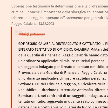
L’operazione testimonia la determinazione e la professional
criminali, nonché l’importanza della sinergica collaborazio
Distrettuale reggina, operano efficacemente per garantire la s
Reggio Calabria, 13.12.2023
@luigi.palamara
GDF REGGIO CALABRIA: RINTRACCIATO E CATTURATO IL 
EFFERATO TENTATIVO DI OMICIDIO. CALABRIA Militari de
della Guardia di Finanza di Reggio Calabria hanno dat
un’ordinanza applicativa di misure cautelari personali 
un soggetto indagato per il reato di tentato omicidio. 
Provinciale della Guardia di Finanza di Reggio Calabri
un’ordinanza applicativa di misure cautelari personali 
Sezione G.I.P. del Tribunale reggino, su richiesta della 
Repubblica – Direzione Distrettuale Antimafia, diretta 
Bombardieri, nei confronti di un soggetto indagato, a var
tentato omicidio, aggravato in quanto reato connesso a
detenzione e porto abusivo di armi da fuoco. La cattura