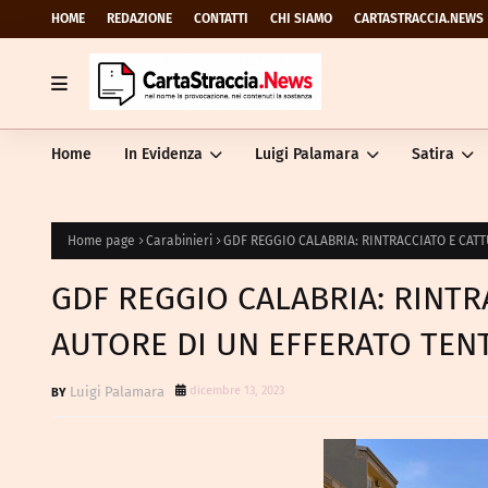
HOME
REDAZIONE
CONTATTI
CHI SIAMO
CARTASTRACCIA.NEWS
Home
In Evidenza
Luigi Palamara
Satira
Home page
Carabinieri
GDF REGGIO CALABRIA: RINTRACCIATO E CATT
GDF REGGIO CALABRIA: RINTR
AUTORE DI UN EFFERATO TENT
Luigi Palamara
dicembre 13, 2023