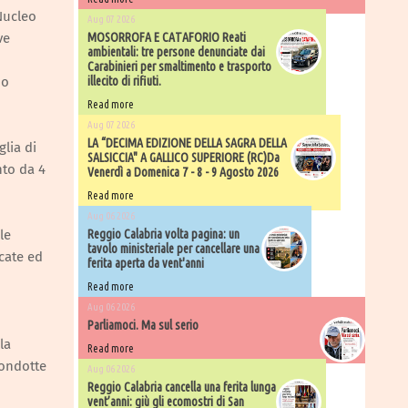
 Nucleo
Aug 07 2026
ve
MOSORROFA E CATAFORIO Reati
ambientali: tre persone denunciate dai
Carabinieri per smaltimento e trasporto
no
illecito di rifiuti.
Read more
Aug 07 2026
LA “DECIMA EDIZIONE DELLA SAGRA DELLA
glia di
SALSICCIA" A GALLICO SUPERIORE (RC)Da
nto da 4
Venerdì a Domenica 7 - 8 - 9 Agosto 2026
Read more
Aug 06 2026
le
​Reggio Calabria volta pagina: un
tavolo ministeriale per cancellare una
icate ed
ferita aperta da vent'anni
Read more
Aug 06 2026
Parliamoci. Ma sul serio
la
Read more
condotte
Aug 06 2026
Reggio Calabria cancella una ferita lunga
vent’anni: giù gli ecomostri di San