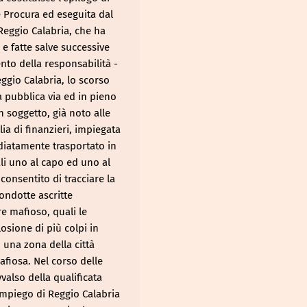
le Procura ed eseguita dal
 Reggio Calabria, che ha
 e fatte salve successive
ento della responsabilità -
ggio Calabria, lo scorso
a pubblica via ed in pieno
n soggetto, già noto alle
ia di finanzieri, impiegata
ediatamente trasportato in
ali uno al capo ed uno al
consentito di tracciare la
ondotte ascritte
ire mafioso, quali le
osione di più colpi in
 una zona della città
afiosa. Nel corso delle
valso della qualificata
Impiego di Reggio Calabria