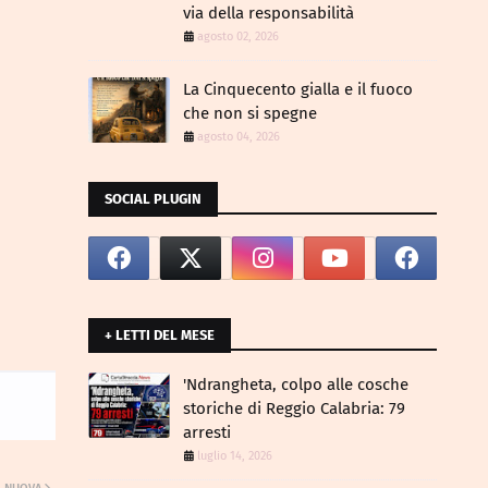
via della responsabilità
agosto 02, 2026
La Cinquecento gialla e il fuoco
che non si spegne
agosto 04, 2026
SOCIAL PLUGIN
+ LETTI DEL MESE
​'Ndrangheta, colpo alle cosche
storiche di Reggio Calabria: 79
arresti
luglio 14, 2026