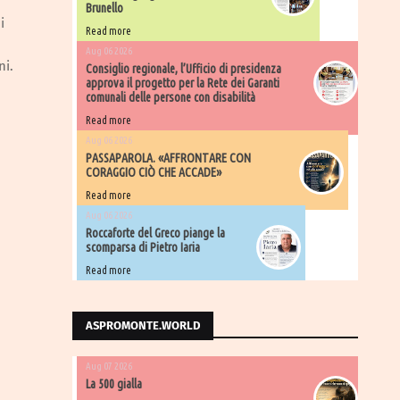
Brunello
i
Read more
Aug 06 2026
ni.
Consiglio regionale, l’Ufficio di presidenza
approva il progetto per la Rete dei Garanti
comunali delle persone con disabilità
Read more
Aug 06 2026
PASSAPAROLA. «AFFRONTARE CON
CORAGGIO CIÒ CHE ACCADE»
Read more
Aug 06 2026
Roccaforte del Greco piange la
scomparsa di Pietro Iaria
Read more
ASPROMONTE.WORLD
Aug 07 2026
La 500 gialla