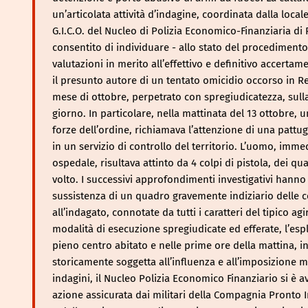
un’articolata attività d’indagine, coordinata dalla loca
G.I.C.O. del Nucleo di Polizia Economico-Finanziaria di
consentito di individuare - allo stato del procedimento
valutazioni in merito all’effettivo e definitivo accertam
il presunto autore di un tentato omicidio occorso in Re
mese di ottobre, perpetrato con spregiudicatezza, sull
giorno. In particolare, nella mattinata del 13 ottobre, u
forze dell’ordine, richiamava l’attenzione di una pattugl
in un servizio di controllo del territorio. L’uomo, imm
ospedale, risultava attinto da 4 colpi di pistola, dei qu
volto. I successivi approfondimenti investigativi hanno 
sussistenza di un quadro gravemente indiziario delle c
all’indagato, connotate da tutti i caratteri del tipico ag
modalità di esecuzione spregiudicate ed efferate, l’espl
pieno centro abitato e nelle prime ore della mattina, in
storicamente soggetta all’influenza e all’imposizione m
indagini, il Nucleo Polizia Economico Finanziario si è av
azione assicurata dai militari della Compagnia Pronto 