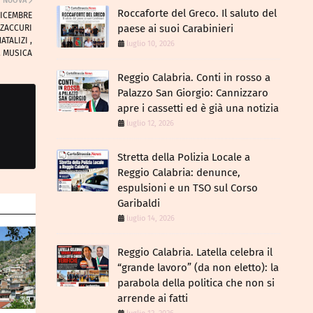
NUOVA
Roccaforte del Greco. Il saluto del
DICEMBRE
paese ai suoi Carabinieri
 ZACCURI
TALIZI ,
luglio 10, 2026
, MUSICA
Reggio Calabria. Conti in rosso a
Palazzo San Giorgio: Cannizzaro
apre i cassetti ed è già una notizia
luglio 12, 2026
​Stretta della Polizia Locale a
Reggio Calabria: denunce,
espulsioni e un TSO sul Corso
Garibaldi
luglio 14, 2026
Reggio Calabria. Latella celebra il
“grande lavoro” (da non eletto): la
parabola della politica che non si
arrende ai fatti