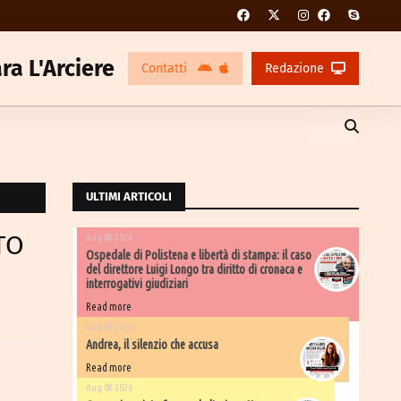
ra L'Arciere
Contatti
Redazione
ULTIMI ARTICOLI
TO
Aug 08 2026
Ospedale di Polistena e libertà di stampa: il caso
del direttore Luigi Longo tra diritto di cronaca e
interrogativi giudiziari
Read more
Aug 08 2026
Andrea, il silenzio che accusa
Read more
Aug 08 2026