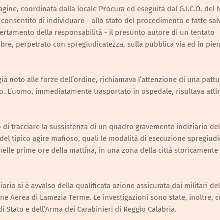
ndagine, coordinata dalla locale Procura ed eseguita dal G.I.C.O. del
consentito di individuare - allo stato del procedimento e fatte sal
ccertamento della responsabilità - il presunto autore di un tentato
bre, perpetrato con spregiudicatezza, sulla pubblica via ed in pie
già noto alle forze dell’ordine, richiamava l’attenzione di una pattu
orio. L’uomo, immediatamente trasportato in ospedale, risultava atti
 di tracciare la sussistenza di un quadro gravemente indiziario del
i del tipico agire mafioso, quali le modalità di esecuzione spregiud
 nelle prime ore della mattina, in una zona della città storicamente
ario si è avvalso della qualificata azione assicurata dai militari del
e Aerea di Lamezia Terme. Le investigazioni sono state, inoltre, 
i Stato e dell’Arma dei Carabinieri di Reggio Calabria.