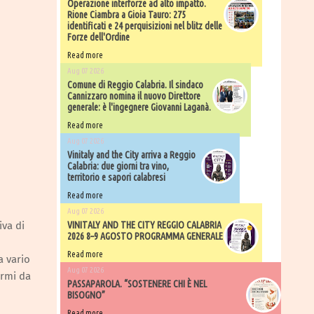
Operazione interforze ad alto impatto.
Rione Ciambra a Gioia Tauro: 275
identificati e 24 perquisizioni nel blitz delle
Forze dell'Ordine
Read more
Aug 07 2026
Comune di Reggio Calabria. Il sindaco
Cannizzaro nomina il nuovo Direttore
generale: è l'ingegnere Giovanni Laganà.
Read more
Aug 07 2026
Vinitaly and the City arriva a Reggio
Calabria: due giorni tra vino,
territorio e sapori calabresi
Read more
Aug 07 2026
iva di
VINITALY AND THE CITY REGGIO CALABRIA
2026 8–9 AGOSTO PROGRAMMA GENERALE
Read more
a vario
Aug 07 2026
armi da
PASSAPAROLA. “SOSTENERE CHI È NEL
BISOGNO”
Read more