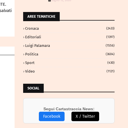
luglio 12, 2026
TE.
salvati
AREE TEMATICHE
Cronaca
(2433)
Editoriali
(1397)
Luigi Palamara
(1556)
Politica
(3604)
Sport
(430)
Video
(1121)
SOCIAL
Segui Cartastraccia News:
Facebook
X / Twitter