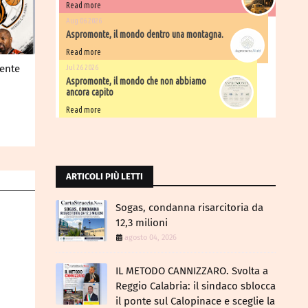
Read more
Aug 06 2026
Aspromonte, il mondo dentro una montagna.
Read more
dente
Jul 26 2026
Aspromonte, il mondo che non abbiamo
a
ancora capito
Read more
ARTICOLI PIÙ LETTI
Sogas, condanna risarcitoria da
12,3 milioni
agosto 04, 2026
IL METODO CANNIZZARO​. Svolta a
Reggio Calabria: il sindaco sblocca
il ponte sul Calopinace e sceglie la