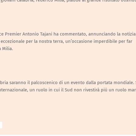
 giovani Calabria, Federico Milia, plaude al grande risultato ottenu
 vice Premier Antonio Tajani ha commentato, annunciando la notizia
 eccezionale per la nostra terra, un’occasione imperdibile per far
 Milia.
abria saranno il palcoscenico di un evento dalla portata mondiale. 
ernazionale, un ruolo in cui il Sud non rivestirà più un ruolo mar