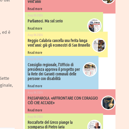
to dal
vent'anni
Read more
Aug 06 2026
Parliamoci. Ma sul serio
Read more
, ed è
Aug 06 2026
Reggio Calabria cancella una ferita lunga
vent’anni: giù gli ecomostri di San Brunello
Read more
Aug 06 2026
Consiglio regionale, l’Ufficio di
presidenza approva il progetto per
la Rete dei Garanti comunali delle
Sette
persone con disabilità
ginale,
Read more
Aug 06 2026
PASSAPAROLA. «AFFRONTARE CON CORAGGIO
CIÒ CHE ACCADE»
Read more
Aug 06 2026
Roccaforte del Greco piange la
scomparsa di Pietro Iaria