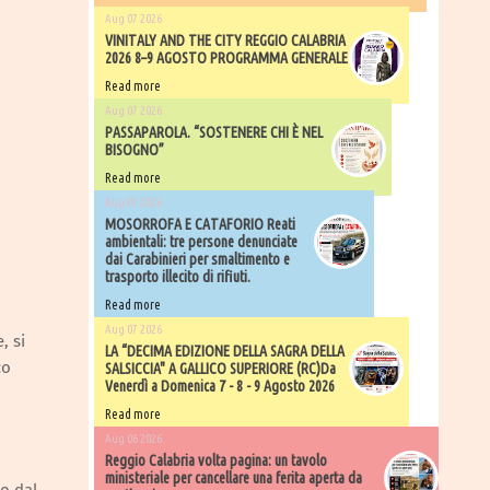
Aug 07 2026
VINITALY AND THE CITY REGGIO CALABRIA
2026 8–9 AGOSTO PROGRAMMA GENERALE
Read more
Aug 07 2026
PASSAPAROLA. “SOSTENERE CHI È NEL
BISOGNO”
Read more
Aug 07 2026
MOSORROFA E CATAFORIO Reati
ambientali: tre persone denunciate
dai Carabinieri per smaltimento e
trasporto illecito di rifiuti.
Read more
Aug 07 2026
, si
LA “DECIMA EDIZIONE DELLA SAGRA DELLA
co
SALSICCIA" A GALLICO SUPERIORE (RC)Da
Venerdì a Domenica 7 - 8 - 9 Agosto 2026
Read more
Aug 06 2026
​Reggio Calabria volta pagina: un tavolo
ministeriale per cancellare una ferita aperta da