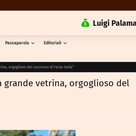
Luigi Palama
Passaparola
Editoriali
trina, orgoglioso del successo di Forza Italia”
na grande vetrina, orgoglioso del