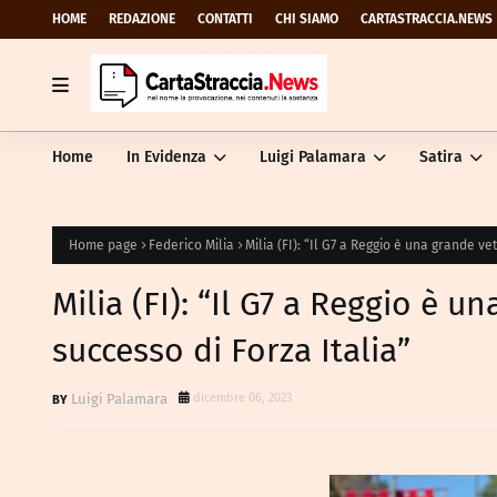
HOME
REDAZIONE
CONTATTI
CHI SIAMO
CARTASTRACCIA.NEWS
Home
In Evidenza
Luigi Palamara
Satira
Home page
Federico Milia
Milia (FI): “Il G7 a Reggio è una grande ve
Milia (FI): “Il G7 a Reggio è u
successo di Forza Italia”
Luigi Palamara
dicembre 06, 2023