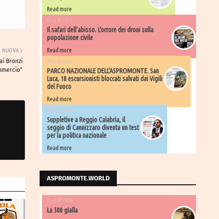
Read more
Aug 06 2026
Il safari dell’abisso. L'orrore dei droni sulla
popolazione civile
Read more
NUOVA
ai Bronzi
Aug 06 2026
ommercio"
PARCO NAZIONALE DELL'ASPROMONTE. San
Luca, 18 escursionisti bloccati salvati dai Vigili
del Fuoco
Read more
Aug 06 2026
Suppletive a Reggio Calabria, il
seggio di Cannizzaro diventa un test
per la politica nazionale
Read more
ASPROMONTE.WORLD
Aug 07 2026
La 500 gialla