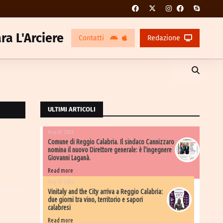
ra L'Arciere
Contatti
Redazione
ULTIMI ARTICOLI
Aug 07 2026
Comune di Reggio Calabria. Il sindaco Cannizzaro
nomina il nuovo Direttore generale: è l'ingegnere
Giovanni Laganà.
Read more
Aug 07 2026
Vinitaly and the City arriva a Reggio Calabria:
due giorni tra vino, territorio e sapori
calabresi
Read more