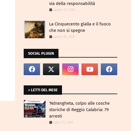
via della responsabilità
agosto 02, 2026
La Cinquecento gialla e il fuoco
che non si spegne
agosto 04, 2026
SOCIAL PLUGIN
+ LETTI DEL MESE
​'Ndrangheta, colpo alle cosche
storiche di Reggio Calabria: 79
arresti
luglio 14, 2026