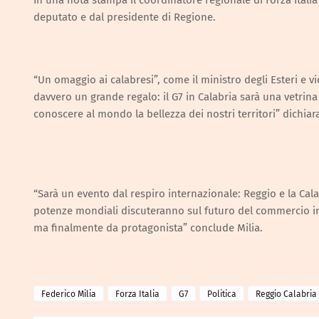
In una nota stampa il coordinatore regionale di Forza Italia
deputato e dal presidente di Regione.
“Un omaggio ai calabresi”, come il ministro degli Esteri e
davvero un grande regalo: il G7 in Calabria sarà una vetrina
conoscere al mondo la bellezza dei nostri territori” dichiara
“Sarà un evento dal respiro internazionale: Reggio e la Cal
potenze mondiali discuteranno sul futuro del commercio int
ma finalmente da protagonista” conclude Milia.
Federico Milia
Forza Italia
G7
Politica
Reggio Calabria