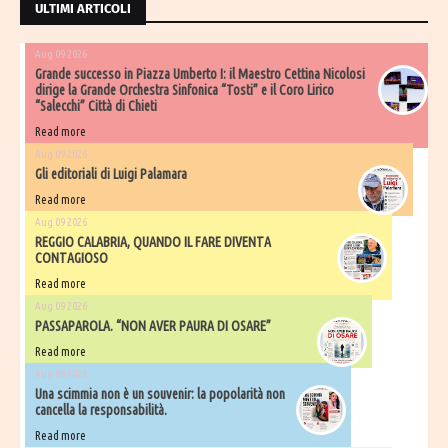
ULTIMI ARTICOLI
Aug 09 2026
Grande successo in Piazza Umberto I: il Maestro Cettina Nicolosi
dirige la Grande Orchestra Sinfonica “Tosti” e il Coro Lirico
“Salecchi” Città di Chieti
Read more
Aug 09 2026
Gli editoriali di Luigi Palamara
Read more
Aug 09 2026
REGGIO CALABRIA, QUANDO IL FARE DIVENTA
CONTAGIOSO
Read more
Aug 09 2026
PASSAPAROLA. “NON AVER PAURA DI OSARE”
Read more
Aug 09 2026
Una scimmia non è un souvenir: la popolarità non
cancella la responsabilità.
Read more