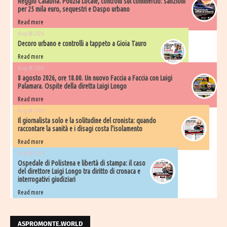
Reggio Calabria. Polizia Locale, controlli sul commercio: sanzioni
per 25 mila euro, sequestri e Daspo urbano
Read more
Aug 08 2026
Decoro urbano e controlli a tappeto a Gioia Tauro
Read more
Aug 08 2026
8 agosto 2026, ore 18.00. Un nuovo Faccia a Faccia con Luigi
Palamara. Ospite della diretta Luigi Longo
Read more
Aug 08 2026
Il giornalista solo e la solitudine del cronista: quando
raccontare la sanità e i disagi costa l'isolamento
Read more
Aug 08 2026
Ospedale di Polistena e libertà di stampa: il caso
del direttore Luigi Longo tra diritto di cronaca e
interrogativi giudiziari
Read more
ASPROMONTE.WORLD