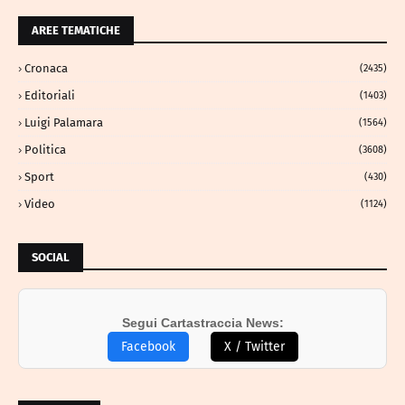
AREE TEMATICHE
Cronaca
(2435)
Editoriali
(1403)
Luigi Palamara
(1564)
Politica
(3608)
Sport
(430)
Video
(1124)
SOCIAL
Segui Cartastraccia News:
Facebook
X / Twitter