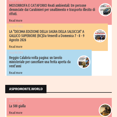
Aug 07 2026
MOSORROFA E CATAFORIO Reati ambientali: tre persone
denunciate dai Carabinieri per smaltimento e trasporto illecito di
rifiuti.
Read more
Aug 07 2026
LA “DECIMA EDIZIONE DELLA SAGRA DELLA SALSICCIA" A
GALLICO SUPERIORE (RC)Da Venerdì a Domenica 7 - 8 - 9
Agosto 2026
Read more
Aug 06 2026
​Reggio Calabria volta pagina: un tavolo
ministeriale per cancellare una ferita aperta da
vent'anni
Read more
ASPROMONTE.WORLD
Aug 07 2026
La 500 gialla
Read more