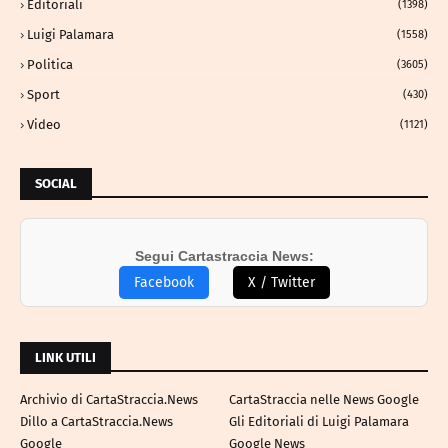
Editoriali
(1398)
Luigi Palamara
(1558)
Politica
(3605)
Sport
(430)
Video
(1121)
SOCIAL
Segui Cartastraccia News:
Facebook
X / Twitter
LINK UTILI
Archivio di CartaStraccia.News
CartaStraccia nelle News Google
Dillo a CartaStraccia.News
Gli Editoriali di Luigi Palamara
Google
Google News