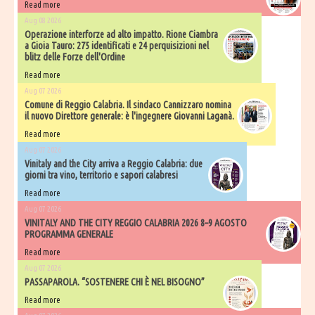
Read more
Aug 08 2026
Operazione interforze ad alto impatto. Rione Ciambra
a Gioia Tauro: 275 identificati e 24 perquisizioni nel
blitz delle Forze dell'Ordine
Read more
Aug 07 2026
Comune di Reggio Calabria. Il sindaco Cannizzaro nomina
il nuovo Direttore generale: è l'ingegnere Giovanni Laganà.
Read more
Aug 07 2026
Vinitaly and the City arriva a Reggio Calabria: due
giorni tra vino, territorio e sapori calabresi
Read more
Aug 07 2026
VINITALY AND THE CITY REGGIO CALABRIA 2026 8–9 AGOSTO
PROGRAMMA GENERALE
Read more
Aug 07 2026
PASSAPAROLA. “SOSTENERE CHI È NEL BISOGNO”
Read more