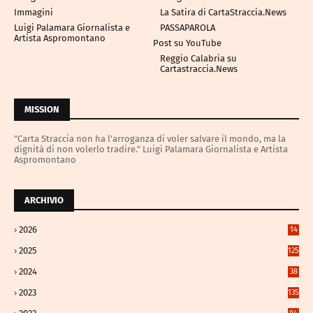
Immagini
La Satira di CartaStraccia.News
Luigi Palamara Giornalista e
PASSAPAROLA
Artista Aspromontano
Post su YouTube
Reggio Calabria su
Cartastraccia.News
MISSION
"Carta Straccia non ha l'arroganza di voler salvare il mondo, ma la
dignità di non volerlo tradire." Luigi Palamara Giornalista e Artista
Aspromontano
ARCHIVIO
2026
14
89
2025
125
3
2024
38
4
2023
135
1