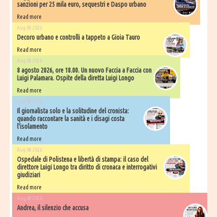
sanzioni per 25 mila euro, sequestri e Daspo urbano
Read more
Aug 08 2026
Decoro urbano e controlli a tappeto a Gioia Tauro
Read more
Aug 08 2026
8 agosto 2026, ore 18.00. Un nuovo Faccia a Faccia con
Luigi Palamara. Ospite della diretta Luigi Longo
Read more
Aug 08 2026
Il giornalista solo e la solitudine del cronista:
quando raccontare la sanità e i disagi costa
l'isolamento
Read more
Aug 08 2026
Ospedale di Polistena e libertà di stampa: il caso del
direttore Luigi Longo tra diritto di cronaca e interrogativi
giudiziari
Read more
Aug 08 2026
Andrea, il silenzio che accusa