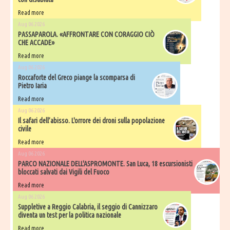
Read more
Aug 06 2026
PASSAPAROLA. «AFFRONTARE CON CORAGGIO CIÒ
CHE ACCADE»
Read more
Aug 06 2026
Roccaforte del Greco piange la scomparsa di
Pietro Iaria
Read more
Aug 06 2026
Il safari dell’abisso. L'orrore dei droni sulla popolazione
civile
Read more
Aug 06 2026
PARCO NAZIONALE DELL'ASPROMONTE. San Luca, 18 escursionisti
bloccati salvati dai Vigili del Fuoco
Read more
Aug 06 2026
Suppletive a Reggio Calabria, il seggio di Cannizzaro
diventa un test per la politica nazionale
Read more