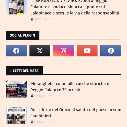
IL METODO CANNIZZARO​. Svolta a Reggio
Calabria: il sindaco sblocca il ponte sul
Calopinace e sceglie la via della responsabilità
agosto 02, 2026
SOCIAL PLUGIN
+ LETTI DEL MESE
​'Ndrangheta, colpo alle cosche storiche di
Reggio Calabria: 79 arresti
luglio 14, 2026
Roccaforte del Greco. Il saluto del paese ai suoi
Carabinieri
luglio 10, 2026