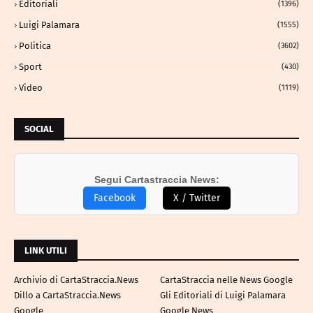
Editoriali
(1396)
Luigi Palamara
(1555)
Politica
(3602)
Sport
(430)
Video
(1119)
SOCIAL
Segui Cartastraccia News:
Facebook
X / Twitter
LINK UTILI
Archivio di CartaStraccia.News
CartaStraccia nelle News Google
Dillo a CartaStraccia.News
Gli Editoriali di Luigi Palamara
Google
Google News