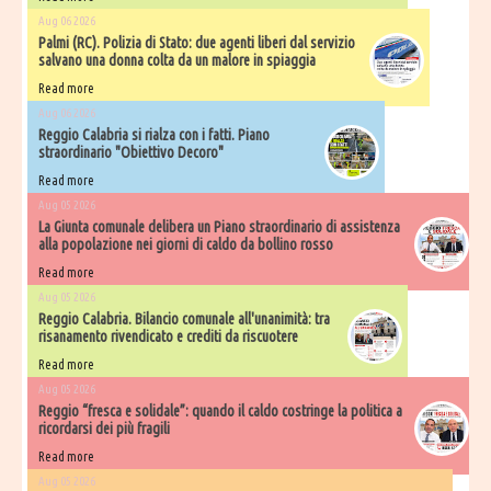
Aug 06 2026
Palmi (RC). Polizia di Stato: due agenti liberi dal servizio
salvano una donna colta da un malore in spiaggia
Read more
Aug 06 2026
Reggio Calabria si rialza con i fatti. Piano
straordinario "Obiettivo Decoro"
Read more
Aug 05 2026
La Giunta comunale delibera un Piano straordinario di assistenza
alla popolazione nei giorni di caldo da bollino rosso
Read more
Aug 05 2026
Reggio Calabria. Bilancio comunale all'unanimità: tra
risanamento rivendicato e crediti da riscuotere
Read more
Aug 05 2026
Reggio “fresca e solidale”: quando il caldo costringe la politica a
ricordarsi dei più fragili
Read more
Aug 05 2026