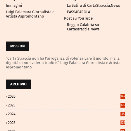
Immagini
La Satira di CartaStraccia.News
Luigi Palamara Giornalista e
PASSAPAROLA
Artista Aspromontano
Post su YouTube
Reggio Calabria su
Cartastraccia.News
MISSION
"Carta Straccia non ha l'arroganza di voler salvare il mondo, ma la
dignità di non volerlo tradire." Luigi Palamara Giornalista e Artista
Aspromontano
ARCHIVIO
2026
147
4
2025
125
3
2024
38
4
2023
135
1