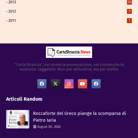
2013
50
5
2012
3
2011
1
“Carta Straccia”, nel nome la provocazione, nel contenuto la
sostanza. Leggetelo. Non per abitudine, ma per scelta.
Articoli Random
Roccaforte del Greco piange la scomparsa di
Pietro Iaria
August 06, 2026