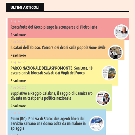
ULTIMI ARTICOLI
Aug 06 2026
Roccaforte del Greco piange la scomparsa di Pietro Iaria
Read more
Aug 06 2026
Il safari dell’abisso. L'orrore dei droni sulla popolazione civile
Read more
Aug 06 2026
PARCO NAZIONALE DELL'ASPROMONTE. San Luca, 18
escursionisti bloccati salvati dai Vigili del Fuoco
Read more
Aug 06 2026
Suppletive a Reggio Calabria, il seggio di Cannizzaro
diventa un test per la politica nazionale
Read more
Aug 06 2026
Palmi (RC). Polizia di Stato: due agenti liberi dal
servizio salvano una donna colta da un malore in
spiaggia