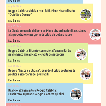
Read more
Aug 06 2026
Reggio Calabria si rialza con i fatti. Piano straordinario
"Obiettivo Decoro"
Read more
Aug 05 2026
La Giunta comunale delibera un Piano straordinario di assistenza
alla popolazione nei giorni di caldo da bollino rosso
Read more
Aug 05 2026
Reggio Calabria. Bilancio comunale all'unanimità: tra
risanamento rivendicato e crediti da riscuotere
Read more
Aug 05 2026
Reggio “fresca e solidale”: quando il caldo costringe la
politica a ricordarsi dei più fragili
Read more
Aug 05 2026
Bilancio all'unanimità a Reggio Calabria:
Cannizzaro si prende Reggio e azzera gli alibi
Read more
Aug 05 2026