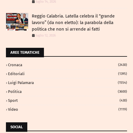
luglio 14, 2026
Reggio Calabria. Latella celebra il “grande
lavoro” (da non eletto): la parabola della
politica che non si arrende ai fatti
luglio 12, 2026
AREE TEMATICHE
Cronaca
(2430)
Editoriali
(1395)
Luigi Palamara
(1554)
Politica
(3600)
Sport
(430)
Video
(1119)
SOCIAL