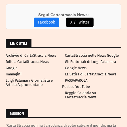
Segui Cartastraccia News:
Facebook
X / Twitter
LINK UTILI
Archivio di CartaStraccia.News
CartaStraccia nelle News Google
Dillo a CartaStraccia.News
Gli Editoriali di Luigi Palamara
Google
Google News
Immagini
La Satira di CartaStraccia.News
Luigi Palamara Giornalista e
PASSAPAROLA
Artista Aspromontano
Post su YouTube
Reggio Calabria su
Cartastraccia.News
MISSION
"Carta Straccia non ha l'arroganza di voler salvare il mondo, ma la