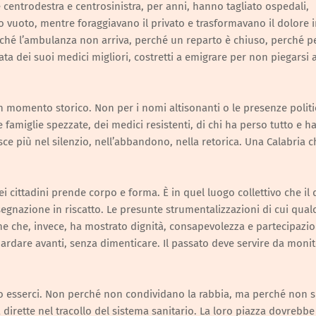
ntrodestra e centrosinistra, per anni, hanno tagliato ospedali,
io vuoto, mentre foraggiavano il privato e trasformavano il dolore 
erché l’ambulanza non arriva, perché un reparto è chiuso, perché p
ta dei suoi medici migliori, costretti a emigrare per non piegarsi ai
 momento storico. Non per i nomi altisonanti o le presenze polit
famiglie spezzate, dei medici resistenti, di chi ha perso tutto e h
sce più nel silenzio, nell’abbandono, nella retorica. Una Calabria c
ei cittadini prende corpo e forma. È in quel luogo collettivo che il
ssegnazione in riscatto. Le presunte strumentalizzazioni di cui qua
ne che, invece, ha mostrato dignità, consapevolezza e partecipazio
uardare avanti, senza dimenticare. Il passato deve servire da moni
no esserci. Non perché non condividano la rabbia, ma perché non s
dirette nel tracollo del sistema sanitario. La loro piazza dovrebbe