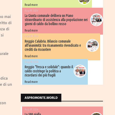
Read more
Aug 05 2026
La Giunta comunale delibera un Piano
amo mai
straordinario di assistenza alla popolazione nei
itto di
giorni di caldo da bollino rosso
nza di
Read more
 si
Aug 05 2026
Reggio Calabria. Bilancio comunale
all'unanimità: tra risanamento rivendicato e
crediti da riscuotere
turale
Read more
Aug 05 2026
Reggio “fresca e solidale”: quando il
caldo costringe la politica a
ricordarsi dei più fragili
ndica
Read more
e di un
ASPROMONTE.WORLD
 con
Aug 07 2026
La 500 gialla