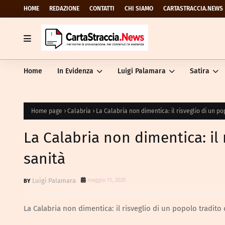
HOME
REDAZIONE
CONTATTI
CHI SIAMO
CARTASTRACCIA.NEWS
Home
In Evidenza
Luigi Palamara
Satira
Home page
Calabria
La Calabria non dimentica: il risveglio di un po
La Calabria non dimentica: il 
sanità
Luigi Palamara
maggio 11, 2025
La Calabria non dimentica: il risveglio di un popolo tradito 