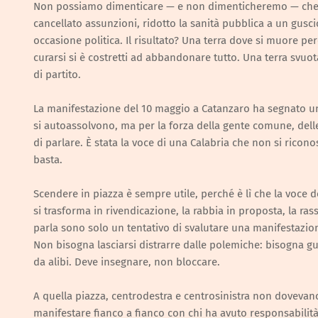
Non possiamo dimenticare — e non dimenticheremo — che ce
cancellato assunzioni, ridotto la sanità pubblica a un gusc
occasione politica. Il risultato? Una terra dove si muore p
curarsi si è costretti ad abbandonare tutto. Una terra svuota
di partito.
La manifestazione del 10 maggio a Catanzaro ha segnato un
si autoassolvono, ma per la forza della gente comune, delle 
di parlare. È stata la voce di una Calabria che non si ricono
basta.
Scendere in piazza è sempre utile, perché è lì che la voce d
si trasforma in rivendicazione, la rabbia in proposta, la ra
parla sono solo un tentativo di svalutare una manifestazio
Non bisogna lasciarsi distrarre dalle polemiche: bisogna g
da alibi. Deve insegnare, non bloccare.
A quella piazza, centrodestra e centrosinistra non doveva
manifestare fianco a fianco con chi ha avuto responsabilità 