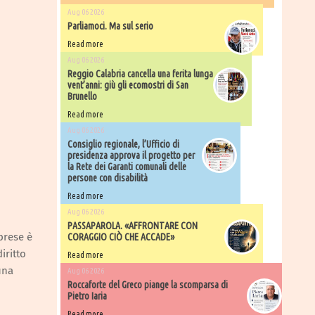
Aug 06 2026
Parliamoci. Ma sul serio
Read more
Aug 06 2026
Reggio Calabria cancella una ferita lunga
vent’anni: giù gli ecomostri di San
Brunello
Read more
Aug 06 2026
Consiglio regionale, l’Ufficio di
presidenza approva il progetto per
la Rete dei Garanti comunali delle
persone con disabilità
Read more
Aug 06 2026
PASSAPAROLA. «AFFRONTARE CON
abrese è
CORAGGIO CIÒ CHE ACCADE»
iritto
Read more
una
Aug 06 2026
Roccaforte del Greco piange la scomparsa di
Pietro Iaria
Read more