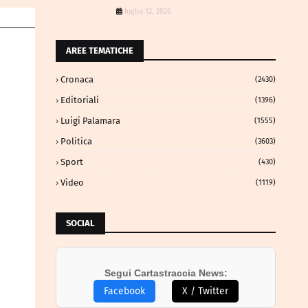
luglio 12, 2026
AREE TEMATICHE
Cronaca
(2430)
Editoriali
(1396)
Luigi Palamara
(1555)
Politica
(3603)
Sport
(430)
Video
(1119)
SOCIAL
Segui Cartastraccia News:
Facebook
X / Twitter