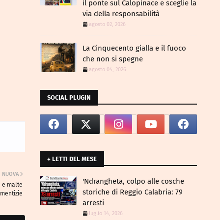
il ponte sul Calopinace e sceglie la
via della responsabilità
agosto 02, 2026
La Cinquecento gialla e il fuoco
che non si spegne
agosto 04, 2026
SOCIAL PLUGIN
+ LETTI DEL MESE
NUOVA
​'Ndrangheta, colpo alle cosche
a e malte
storiche di Reggio Calabria: 79
mentizie
arresti
luglio 14, 2026