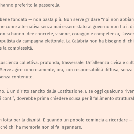
, hanno preferito la passerella.
sebbene fondato — non basta più. Non serve gridare “noi non abbi
e come alternativa senza mai essere stato al governo non ha il dir
on si hanno idee concrete, visione, coraggio e competenza, l’asse
pulista da campagna elettorale. La Calabria non ha bisogno di chi
e la complessità.
oscienza collettiva, profonda, trasversale. Un’alleanza civica e cul
Serve agire concretamente, ora, con responsabilità diffusa, senza
e senza contenuto.
o. È un diritto sancito dalla Costituzione. E se oggi qualcuno rive
 conti”, dovrebbe prima chiedere scusa per il fallimento struttural
in lotta per la dignità. E quando un popolo comincia a ricordare —
erché chi ha memoria non si fa ingannare.