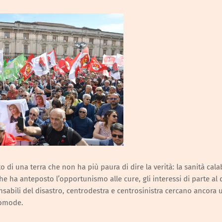
to di una terra che non ha più paura di dire la verità: la sanità cal
e ha anteposto l’opportunismo alle cure, gli interessi di parte al d
nsabili del disastro, centrodestra e centrosinistra cercano ancora 
 comode.