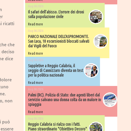
Aug 06 2026
in
Il safari dell’abisso. L'orrore dei droni
er
sulla popolazione civile
 ricatti
Read more
Aug 06 2026
PARCO NAZIONALE DELL'ASPROMONTE.
San Luca, 18 escursionisti bloccati salvati
iche che
dai Vigili del Fuoco
a deciso
Read more
he dice
Aug 06 2026
Suppletive a Reggio Calabria, il
seggio di Cannizzaro diventa un test
per la politica nazionale
 dolore
Read more
lcuno
Aug 06 2026
ne.
Palmi (RC). Polizia di Stato: due agenti liberi dal
servizio salvano una donna colta da un malore in
to, non
spiaggia
Read more
Aug 06 2026
i può
Reggio Calabria si rialza con i fatti.
 essere
Piano straordinario "Obiettivo Decoro"