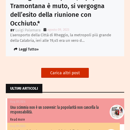
Tramontana è muto, si vergogna
dell’esito della riunione con
Occhiuto.*
Luigi Palamara
agosto 09, 2023
L’aeroporto della Città di Rheggio, la metropoli più grande
della Calabria, ieri alle 19,45 era un vero d…
Leggi Tutto»
Carica altri post
ULTIMI ARTICOLI
Aug 09 2026
Una scimmia non è un souvenir: la popolarità non cancella la
responsabilità.
Read more
Aug 09 2026