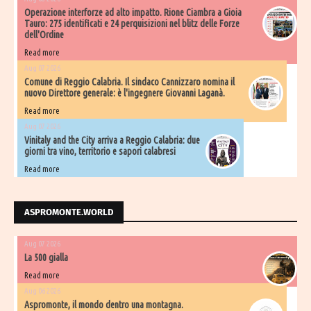
Operazione interforze ad alto impatto. Rione Ciambra a Gioia
Tauro: 275 identificati e 24 perquisizioni nel blitz delle Forze
dell'Ordine
Read more
Aug 07 2026
Comune di Reggio Calabria. Il sindaco Cannizzaro nomina il
nuovo Direttore generale: è l'ingegnere Giovanni Laganà.
Read more
Aug 07 2026
Vinitaly and the City arriva a Reggio Calabria: due
giorni tra vino, territorio e sapori calabresi
Read more
ASPROMONTE.WORLD
Aug 07 2026
La 500 gialla
Read more
Aug 06 2026
Aspromonte, il mondo dentro una montagna.