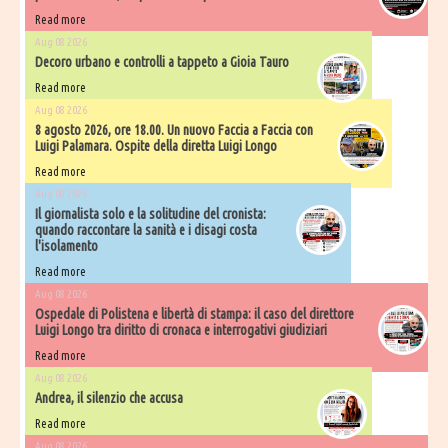
Read more
Aug 08 2026
Decoro urbano e controlli a tappeto a Gioia Tauro
Read more
Aug 08 2026
8 agosto 2026, ore 18.00. Un nuovo Faccia a Faccia con
Luigi Palamara. Ospite della diretta Luigi Longo
Read more
Aug 08 2026
Il giornalista solo e la solitudine del cronista:
quando raccontare la sanità e i disagi costa
l'isolamento
Read more
Aug 08 2026
Ospedale di Polistena e libertà di stampa: il caso del direttore
Luigi Longo tra diritto di cronaca e interrogativi giudiziari
Read more
Aug 08 2026
Andrea, il silenzio che accusa
Read more
Aug 08 2026