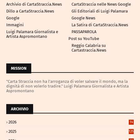
Archivio di CartaStraccia.News
CartaStraccia nelle News Google
Dillo a CartaStraccia.News
Gli Editoriali di Luigi Palamara
Google
Google News
Immagini
La Satira di CartaStraccia.News
Luigi Palamara Giornalista e
PASSAPAROLA
Artista Aspromontano
Post su YouTube
Reggio Calabria su
Cartastraccia.News
MISSION
"Carta Straccia non ha l'arroganza di voler salvare il mondo, ma la
dignità di non volerlo tradire." Luigi Palamara Giornalista e Artista
Aspromontano
ARCHIVIO
2026
14
94
2025
125
3