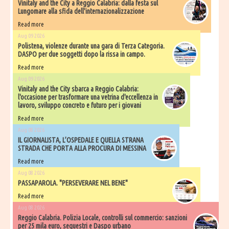
Vinitaly and the City a Reggio Calabria: dalla festa sul
Lungomare alla sfida dell'internazionalizzazione
Read more
Aug 09 2026
Polistena, violenze durante una gara di Terza Categoria.
DASPO per due soggetti dopo la rissa in campo.
Read more
Aug 09 2026
Vinitaly and the City sbarca a Reggio Calabria:
l'occasione per trasformare una vetrina d'eccellenza in
lavoro, sviluppo concreto e futuro per i giovani
Read more
Aug 08 2026
IL GIORNALISTA, L’OSPEDALE E QUELLA STRANA
STRADA CHE PORTA ALLA PROCURA DI MESSINA
Read more
Aug 08 2026
PASSAPAROLA. "PERSEVERARE NEL BENE"
Read more
Aug 08 2026
Reggio Calabria. Polizia Locale, controlli sul commercio: sanzioni
per 25 mila euro, sequestri e Daspo urbano