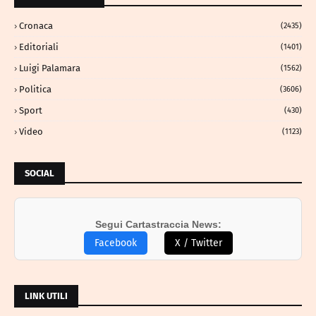
Cronaca
(2435)
Editoriali
(1401)
Luigi Palamara
(1562)
Politica
(3606)
Sport
(430)
Video
(1123)
SOCIAL
Segui Cartastraccia News:
Facebook
X / Twitter
LINK UTILI