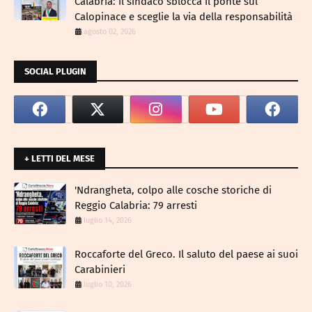
Calabria: il sindaco sblocca il ponte sul
Calopinace e sceglie la via della responsabilità
agosto 02, 2026
SOCIAL PLUGIN
+ LETTI DEL MESE
​'Ndrangheta, colpo alle cosche storiche di
Reggio Calabria: 79 arresti
luglio 14, 2026
Roccaforte del Greco. Il saluto del paese ai suoi
Carabinieri
luglio 10, 2026