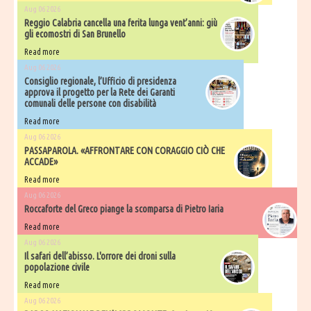
Aug 06 2026
Reggio Calabria cancella una ferita lunga vent’anni: giù
gli ecomostri di San Brunello
Read more
Aug 06 2026
Consiglio regionale, l’Ufficio di presidenza
approva il progetto per la Rete dei Garanti
comunali delle persone con disabilità
Read more
Aug 06 2026
PASSAPAROLA. «AFFRONTARE CON CORAGGIO CIÒ CHE
ACCADE»
Read more
Aug 06 2026
Roccaforte del Greco piange la scomparsa di Pietro Iaria
Read more
Aug 06 2026
Il safari dell’abisso. L'orrore dei droni sulla
popolazione civile
Read more
Aug 06 2026