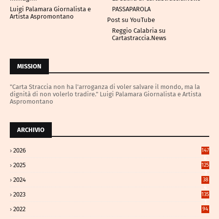
Luigi Palamara Giornalista e
PASSAPAROLA
Artista Aspromontano
Post su YouTube
Reggio Calabria su
Cartastraccia.News
MISSION
"Carta Straccia non ha l'arroganza di voler salvare il mondo, ma la
dignità di non volerlo tradire." Luigi Palamara Giornalista e Artista
Aspromontano
ARCHIVIO
2026
147
6
2025
125
3
2024
38
4
2023
135
1
2022
94