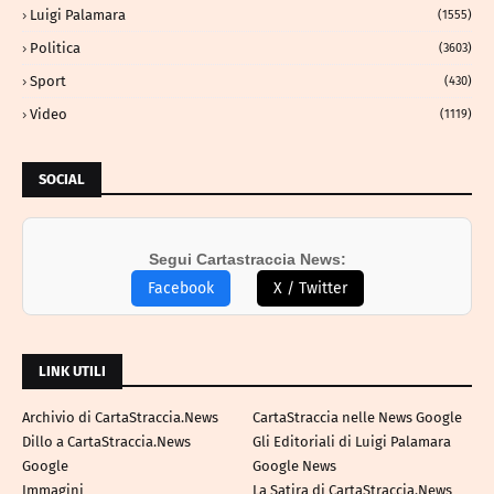
Luigi Palamara
(1555)
Politica
(3603)
Sport
(430)
Video
(1119)
SOCIAL
Segui Cartastraccia News:
Facebook
X / Twitter
LINK UTILI
Archivio di CartaStraccia.News
CartaStraccia nelle News Google
Dillo a CartaStraccia.News
Gli Editoriali di Luigi Palamara
Google
Google News
Immagini
La Satira di CartaStraccia.News