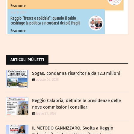
Read more
Aug 05 2026
Reggio “fresca e solidale”: quando il caldo
costringe la politica a ricordarsi dei più fragili
Read more
ARTICOLI PIÙ LETTI
Sogas, condanna risarcitoria da 12,3 milioni
agosto 04, 2026
Reggio Calabria, definite le presidenze delle
nove commissioni consiliari
luglio 31, 2026
IL METODO CANNIZZARO​. Svolta a Reggio