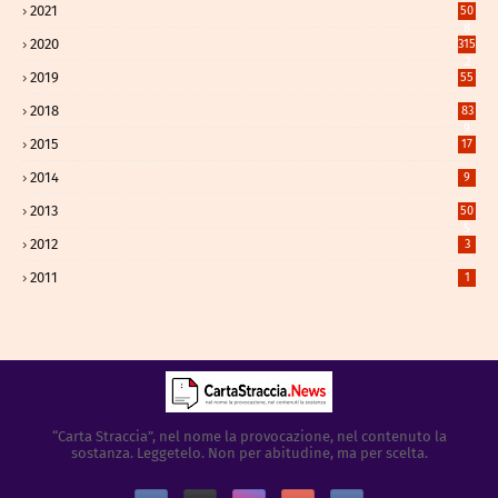
2021
50
8
2020
315
2
2019
55
2018
83
9
2015
17
2014
9
2013
50
5
2012
3
2011
1
“Carta Straccia”, nel nome la provocazione, nel contenuto la
sostanza. Leggetelo. Non per abitudine, ma per scelta.