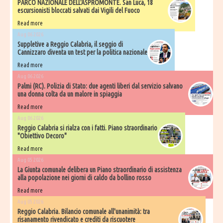
PARCO NAZIONALE DELL'ASPROMONTE. San Luca, 18
escursionisti bloccati salvati dai Vigili del Fuoco
Read more
Aug 06 2026
Suppletive a Reggio Calabria, il seggio di
Cannizzaro diventa un test per la politica nazionale
Read more
Aug 06 2026
Palmi (RC). Polizia di Stato: due agenti liberi dal servizio salvano
una donna colta da un malore in spiaggia
Read more
Aug 06 2026
Reggio Calabria si rialza con i fatti. Piano straordinario
"Obiettivo Decoro"
Read more
Aug 05 2026
La Giunta comunale delibera un Piano straordinario di assistenza
alla popolazione nei giorni di caldo da bollino rosso
Read more
Aug 05 2026
Reggio Calabria. Bilancio comunale all'unanimità: tra
risanamento rivendicato e crediti da riscuotere