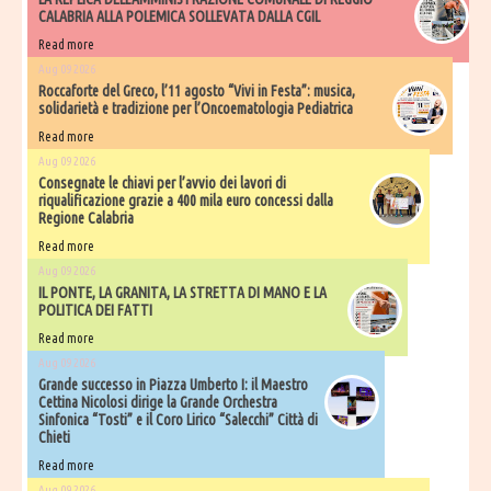
CALABRIA ALLA POLEMICA SOLLEVATA DALLA CGIL
Read more
Aug 09 2026
Roccaforte del Greco, l’11 agosto “Vivi in Festa”: musica,
solidarietà e tradizione per l’Oncoematologia Pediatrica
Read more
Aug 09 2026
Consegnate le chiavi per l’avvio dei lavori di
riqualificazione grazie a 400 mila euro concessi dalla
Regione Calabria
Read more
Aug 09 2026
IL PONTE, LA GRANITA, LA STRETTA DI MANO E LA
POLITICA DEI FATTI
Read more
Aug 09 2026
Grande successo in Piazza Umberto I: il Maestro
Cettina Nicolosi dirige la Grande Orchestra
Sinfonica “Tosti” e il Coro Lirico “Salecchi” Città di
Chieti
Read more
Aug 09 2026