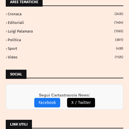
AREE TEMATICHE
Cronaca
(2435)
Editoriali
(1404)
Luigi Palamara
(1565)
Politica
(3611)
Sport
(430)
Video
(1125)
SOCIAL
Segui Cartastraccia News:
Facebook
X / Twitter
LINK UTILI