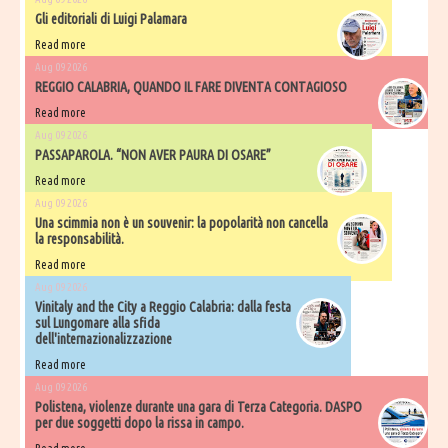
Gli editoriali di Luigi Palamara
Read more
Aug 09 2026
REGGIO CALABRIA, QUANDO IL FARE DIVENTA CONTAGIOSO
Read more
Aug 09 2026
PASSAPAROLA. “NON AVER PAURA DI OSARE”
Read more
Aug 09 2026
Una scimmia non è un souvenir: la popolarità non cancella
la responsabilità.
Read more
Aug 09 2026
Vinitaly and the City a Reggio Calabria: dalla festa
sul Lungomare alla sfida
dell'internazionalizzazione
Read more
Aug 09 2026
Polistena, violenze durante una gara di Terza Categoria. DASPO
per due soggetti dopo la rissa in campo.