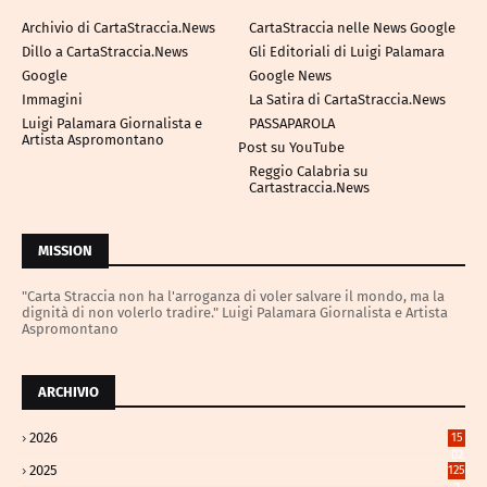
Archivio di CartaStraccia.News
CartaStraccia nelle News Google
Dillo a CartaStraccia.News
Gli Editoriali di Luigi Palamara
Google
Google News
Immagini
La Satira di CartaStraccia.News
Luigi Palamara Giornalista e
PASSAPAROLA
Artista Aspromontano
Post su YouTube
Reggio Calabria su
Cartastraccia.News
MISSION
"Carta Straccia non ha l'arroganza di voler salvare il mondo, ma la
dignità di non volerlo tradire." Luigi Palamara Giornalista e Artista
Aspromontano
ARCHIVIO
2026
15
02
2025
125