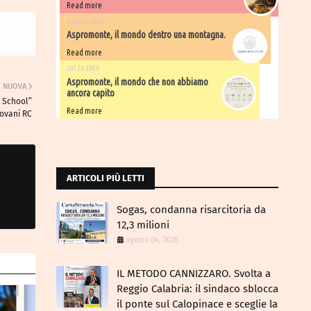
Read more
Aug 06 2026
Aspromonte, il mondo dentro una montagna.
Read more
Jul 26 2026
Aspromonte, il mondo che non abbiamo
NUOVA
ancora capito
 School”
Read more
iovani RC
ARTICOLI PIÙ LETTI
Sogas, condanna risarcitoria da
12,3 milioni
agosto 04, 2026
IL METODO CANNIZZARO​. Svolta a
Reggio Calabria: il sindaco sblocca
il ponte sul Calopinace e sceglie la