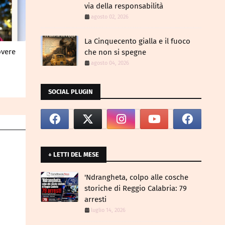
via della responsabilità
agosto 02, 2026
La Cinquecento gialla e il fuoco
overe
che non si spegne
agosto 04, 2026
SOCIAL PLUGIN
+ LETTI DEL MESE
​'Ndrangheta, colpo alle cosche
storiche di Reggio Calabria: 79
arresti
luglio 14, 2026