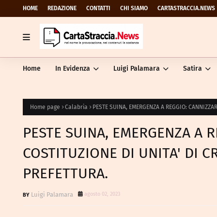
HOME
REDAZIONE
CONTATTI
CHI SIAMO
CARTASTRACCIA.NEWS
Home
In Evidenza
Luigi Palamara
Satira
Home page
Calabria
PESTE SUINA, EMERGENZA A REGGIO: CANNIZZARO
PESTE SUINA, EMERGENZA A 
COSTITUZIONE DI UNITA' DI CR
PREFETTURA.
Luigi Palamara
agosto 02, 2023