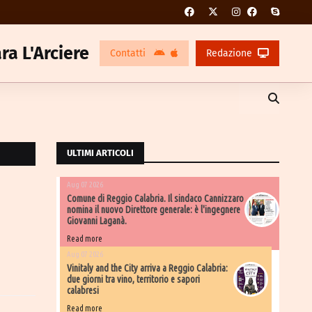
ra L'Arciere
Contatti
Redazione
ULTIMI ARTICOLI
Aug 07 2026
Comune di Reggio Calabria. Il sindaco Cannizzaro
nomina il nuovo Direttore generale: è l'ingegnere
Giovanni Laganà.
Read more
Aug 07 2026
Vinitaly and the City arriva a Reggio Calabria:
due giorni tra vino, territorio e sapori
calabresi
Read more