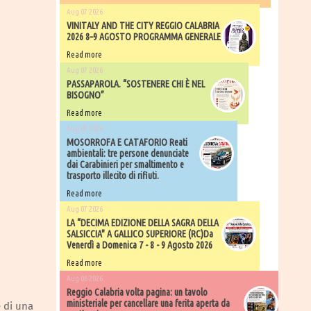
Aug 07 2026
VINITALY AND THE CITY REGGIO CALABRIA
2026 8–9 AGOSTO PROGRAMMA GENERALE
Read more
Aug 07 2026
PASSAPAROLA. “SOSTENERE CHI È NEL
BISOGNO”
Read more
Aug 07 2026
MOSORROFA E CATAFORIO Reati
ambientali: tre persone denunciate
dai Carabinieri per smaltimento e
trasporto illecito di rifiuti.
Read more
Aug 07 2026
LA “DECIMA EDIZIONE DELLA SAGRA DELLA
SALSICCIA" A GALLICO SUPERIORE (RC)Da
Venerdì a Domenica 7 - 8 - 9 Agosto 2026
Read more
Aug 06 2026
​Reggio Calabria volta pagina: un tavolo
ministeriale per cancellare una ferita aperta da
e di una