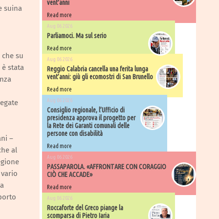
vent'anni
e suina
Read more
Aug 06 2026
Parliamoci. Ma sul serio
Read more
a che su
Aug 06 2026
 è stata
Reggio Calabria cancella una ferita lunga
vent’anni: giù gli ecomostri di San Brunello
enza
Read more
Aug 06 2026
legate
Consiglio regionale, l’Ufficio di
presidenza approva il progetto per
la Rete dei Garanti comunali delle
persone con disabilità
ni –
Read more
che al
Aug 06 2026
egione
PASSAPAROLA. «AFFRONTARE CON CORAGGIO
 vario
CIÒ CHE ACCADE»
la
Read more
porto
Aug 06 2026
Roccaforte del Greco piange la
scomparsa di Pietro Iaria