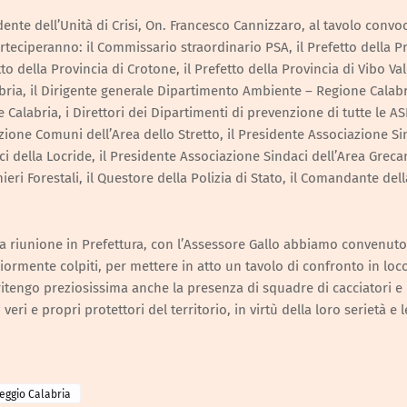
dente dell’Unità di Crisi, On. Francesco Cannizzaro, al tavolo convo
arteciperanno: il Commissario straordinario PSA, il Prefetto della P
to della Provincia di Crotone, il Prefetto della Provincia di Vibo Vale
ria, il Dirigente generale Dipartimento Ambiente – Regione Calabri
Calabria, i Direttori dei Dipartimenti di prevenzione di tutte le AS
azione Comuni dell’Area dello Stretto, il Presidente Associazione Si
i della Locride, il Presidente Associazione Sindaci dell’Area Grecan
i Forestali, il Questore della Polizia di Stato, il Comandante dell
la riunione in Prefettura, con l’Assessore Gallo abbiamo convenuto
iormente colpiti, per mettere in atto un tavolo di confronto in loc
ritengo preziosissima anche la presenza di squadre di cacciatori e
eri e propri protettori del territorio, in virtù della loro serietà e l
eggio Calabria