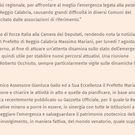
isi regionale, per affrontare al meglio l’emergenza legata alla pest
i Reggio Calabria, causando grandi difficoltà in diversi Comuni del
citato dalle associazioni di riferimento.”
 di Forza Italia alla Camera dei Deputati, rendendo nota la notizi
il Prefetto di Reggio Calabria Massimo Mariani, per lunedì 7 agosto
erno, al fine di attuare un’attenta disamina sullo stato dell’emerg
, quindi utile per stabilire nuovi percorsi attuativi. Una riunione
Roberto Occhiuto, sempre particolarmente vigile sulle dinamiche 
ico Assessore Gianluca Gallo ed a Sua Eccellenza il Prefetto Maria
ne e chiarire le attività in atto e quelle da pianificare, in base an
ca recentemente pubblicato su Gazzetta Ufficiale, per il quale la R
iative mirano a porre in essere, in sinergia con tutte le Istituzioni a
nteggiare l’emergenza e salvaguardare il patrimonio zootecnico del
involgimento, in maniera fattiva, del mondo venatorio, quale sup