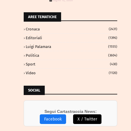
luglio 12, 2026
AREE TEMATICHE
Cronaca
(2431)
Editoriali
(1396)
Luigi Palamara
(1555)
Politica
(3604)
Sport
(430)
Video
(1120)
SOCIAL
Segui Cartastraccia News:
Facebook
X / Twitter