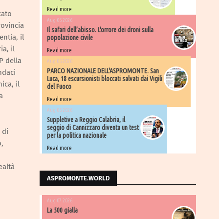
Read more
cato
Aug 06 2026
rovincia
Il safari dell’abisso. L'orrore dei droni sulla
ntia, il
popolazione civile
a, il
Read more
P della
Aug 06 2026
PARCO NAZIONALE DELL'ASPROMONTE. San
ndaci
Luca, 18 escursionisti bloccati salvati dai Vigili
ica, il
del Fuoco
a
Read more
Aug 06 2026
Suppletive a Reggio Calabria, il
seggio di Cannizzaro diventa un test
 di
per la politica nazionale
o,
Read more
ealtà
ASPROMONTE.WORLD
Aug 07 2026
La 500 gialla