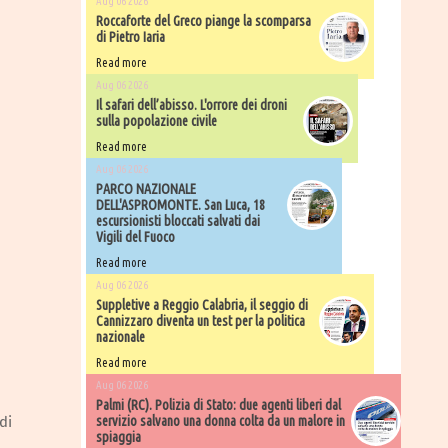
Aug 06 2026
Roccaforte del Greco piange la scomparsa
di Pietro Iaria
Read more
Aug 06 2026
Il safari dell’abisso. L'orrore dei droni
sulla popolazione civile
Read more
Aug 06 2026
PARCO NAZIONALE
DELL'ASPROMONTE. San Luca, 18
escursionisti bloccati salvati dai
Vigili del Fuoco
Read more
Aug 06 2026
Suppletive a Reggio Calabria, il seggio di
Cannizzaro diventa un test per la politica
nazionale
Read more
Aug 06 2026
Palmi (RC). Polizia di Stato: due agenti liberi dal
servizio salvano una donna colta da un malore in
di
spiaggia