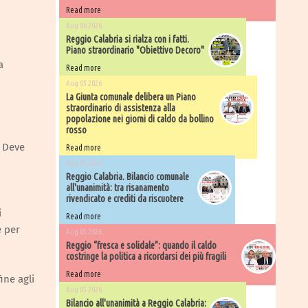
Read more
Aug 06 2026
Reggio Calabria si rialza con i fatti.
Piano straordinario "Obiettivo Decoro"
a
Read more
Aug 05 2026
La Giunta comunale delibera un Piano
straordinario di assistenza alla
popolazione nei giorni di caldo da bollino
rosso
. Deve
Read more
i
Aug 05 2026
Reggio Calabria. Bilancio comunale
all'unanimità: tra risanamento
rivendicato e crediti da riscuotere
i
Read more
e per
Aug 05 2026
Reggio “fresca e solidale”: quando il caldo
costringe la politica a ricordarsi dei più fragili
Read more
ine agli
Aug 05 2026
Bilancio all'unanimità a Reggio Calabria: