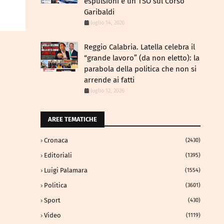
espulsioni e un TSO sul Corso
Garibaldi
luglio 14, 2026
Reggio Calabria. Latella celebra il
“grande lavoro” (da non eletto): la
parabola della politica che non si
arrende ai fatti
luglio 12, 2026
AREE TEMATICHE
Cronaca
(2430)
Editoriali
(1395)
Luigi Palamara
(1554)
Politica
(3601)
Sport
(430)
Video
(1119)