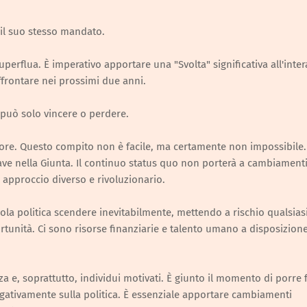
 il suo stesso mandato.
rflua. È imperativo apportare una "Svolta" significativa all'inter
affrontare nei prossimi due anni.
i può solo vincere o perdere.
lore. Questo compito non è facile, ma certamente non impossibile
hiave nella Giunta. Il continuo status quo non porterà a cambiament
un approccio diverso e rivoluzionario.
bola politica scendere inevitabilmente, mettendo a rischio qualsias
ortunità. Ci sono risorse finanziarie e talento umano a disposizion
 e, soprattutto, individui motivati. È giunto il momento di porre f
egativamente sulla politica. È essenziale apportare cambiamenti