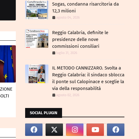
Sogas, condanna risarcitoria da
12,3 milioni
agosto 04, 2026
Reggio Calabria, definite le
presidenze delle nove
commissioni consiliari
luglio 31, 2026
IL METODO CANNIZZARO​. Svolta a
Reggio Calabria: il sindaco sblocca
il ponte sul Calopinace e sceglie la
via della responsabilità
AZIONE
agosto 02, 2026
SOLTI
SOCIAL PLUGIN