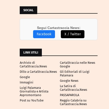
SOCIAL
Segui Cartastraccia News:
Facebook
X / Twitter
LINK UTILI
Archivio di
CartaStraccia nelle News
CartaStraccia.News
Google
Dillo a CartaStraccia.News
Gli Editoriali di Luigi
Palamara
Google
Google News
Immagini
La Satira di
Luigi Palamara
CartaStraccia.News
Giornalista e Artista
Aspromontano
PASSAPAROLA
Post su YouTube
Reggio Calabria su
Cartastraccia.News