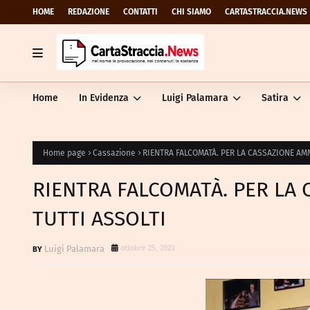
HOME
REDAZIONE
CONTATTI
CHI SIAMO
CARTASTRACCIA.NEWS
Home
In Evidenza
Luigi Palamara
Satira
Home page
Cassazione
RIENTRA FALCOMATÀ. PER LA CASSAZIONE AMM
RIENTRA FALCOMATÀ. PER LA 
TUTTI ASSOLTI
Luigi Palamara
ottobre 25, 2023