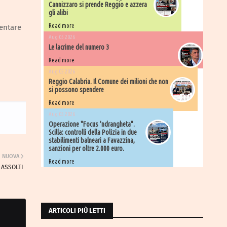
Cannizzaro si prende Reggio e azzera
gli alibi
Read more
entare
Aug 05 2026
Le lacrime del numero 3
Read more
Aug 05 2026
Reggio Calabria. Il Comune dei milioni che non
si possono spendere
Read more
Aug 05 2026
Operazione "Focus 'ndrangheta".
Scilla: controlli della Polizia in due
stabilimenti balneari a Favazzina,
sanzioni per oltre 2.000 euro.
NUOVA
Read more
 ASSOLTI
ARTICOLI PIÙ LETTI