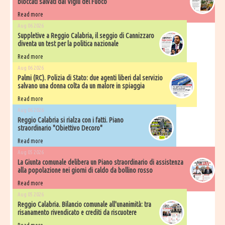
bloccati salvati dai Vigili del Fuoco
Read more
Aug 06 2026
Suppletive a Reggio Calabria, il seggio di Cannizzaro
diventa un test per la politica nazionale
Read more
Aug 06 2026
Palmi (RC). Polizia di Stato: due agenti liberi dal servizio
salvano una donna colta da un malore in spiaggia
Read more
Aug 06 2026
Reggio Calabria si rialza con i fatti. Piano
straordinario "Obiettivo Decoro"
Read more
Aug 05 2026
La Giunta comunale delibera un Piano straordinario di assistenza
alla popolazione nei giorni di caldo da bollino rosso
Read more
Aug 05 2026
Reggio Calabria. Bilancio comunale all'unanimità: tra
risanamento rivendicato e crediti da riscuotere