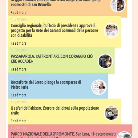
ecomostri di San Brunello
Read more
Aug 06 2026
Consiglio regionale, l’Ufficio di presidenza approva il
progetto per la Rete dei Garanti comunali delle persone
con disabilità
Read more
Aug 06 2026
PASSAPAROLA. «AFFRONTARE CON CORAGGIO CIÒ
CHE ACCADE»
Read more
Aug 06 2026
Roccaforte del Greco piange la scomparsa di
Pietro Iaria
Read more
Aug 06 2026
Il safari dell’abisso. L'orrore dei droni sulla popolazione
civile
Read more
Aug 06 2026
PARCO NAZIONALE DELL'ASPROMONTE. San Luca, 18 escursionisti