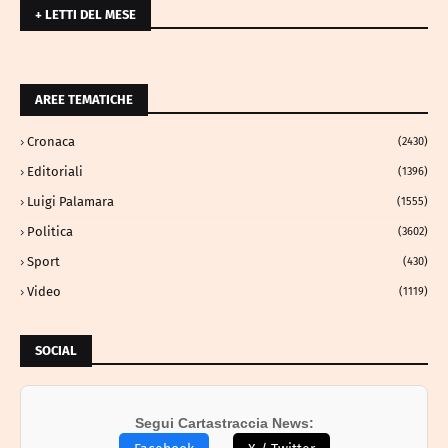
+ LETTI DEL MESE
AREE TEMATICHE
Cronaca
(2430)
Editoriali
(1396)
Luigi Palamara
(1555)
Politica
(3602)
Sport
(430)
Video
(1119)
SOCIAL
Segui Cartastraccia News: