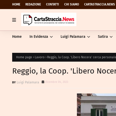
HOME
REDAZIONE
CONTATTI
CHI SIAMO
CARTASTRACCIA.NEWS
Home
In Evidenza
Luigi Palamara
Satira
Home page
Lavoro
Reggio, la Coop. 'Libero Nocera' cerca personal
Reggio, la Coop. 'Libero Noce
Luigi Palamara
dicembre 04, 2023