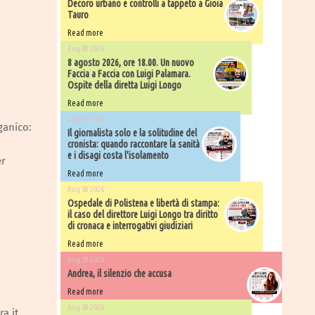
Decoro urbano e controlli a tappeto a Gioia
Tauro
Read more
Aug 08 2026
8 agosto 2026, ore 18.00. Un nuovo
Faccia a Faccia con Luigi Palamara.
Ospite della diretta Luigi Longo
Read more
Aug 08 2026
ganico:
Il giornalista solo e la solitudine del
cronista: quando raccontare la sanità
e i disagi costa l'isolamento
er
Read more
Aug 08 2026
Ospedale di Polistena e libertà di stampa:
il caso del direttore Luigi Longo tra diritto
di cronaca e interrogativi giudiziari
Read more
Aug 08 2026
Andrea, il silenzio che accusa
Read more
Aug 08 2026
a.it