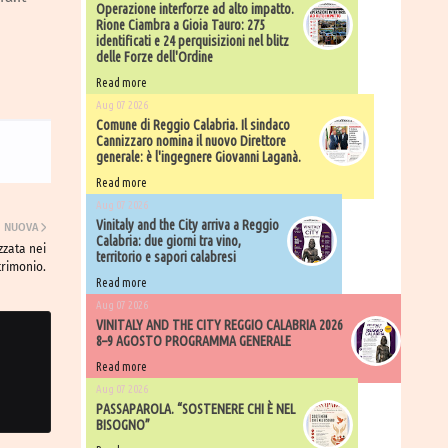
Operazione interforze ad alto impatto.
Rione Ciambra a Gioia Tauro: 275
identificati e 24 perquisizioni nel blitz
delle Forze dell'Ordine
Read more
Aug 07 2026
Comune di Reggio Calabria. Il sindaco
Cannizzaro nomina il nuovo Direttore
generale: è l'ingegnere Giovanni Laganà.
Read more
Aug 07 2026
Vinitaly and the City arriva a Reggio
NUOVA
Calabria: due giorni tra vino,
zzata nei
territorio e sapori calabresi
trimonio.
Read more
Aug 07 2026
VINITALY AND THE CITY REGGIO CALABRIA 2026
8–9 AGOSTO PROGRAMMA GENERALE
Read more
Aug 07 2026
PASSAPAROLA. “SOSTENERE CHI È NEL
BISOGNO”