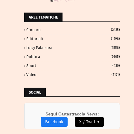
luglio 12, 2026
AREE TEMATICHE
Cronaca
(2435)
Editoriali
(1398)
Luigi Palamara
(1558)
Politica
(3605)
Sport
(430)
Video
(1121)
SOCIAL
Segui Cartastraccia News:
Facebook
X / Twitter