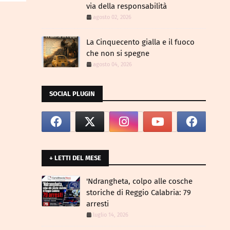
via della responsabilità
agosto 02, 2026
La Cinquecento gialla e il fuoco
che non si spegne
agosto 04, 2026
SOCIAL PLUGIN
+ LETTI DEL MESE
​'Ndrangheta, colpo alle cosche
storiche di Reggio Calabria: 79
arresti
luglio 14, 2026