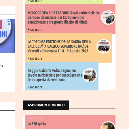
Read more
Aug 07 2026
MOSORROFA E CATAFORIO Reati ambientali: tre
persone denunciate dai Carabinieri per
smaltimento e trasporto illecito di rifiuti.
Read more
Aug 07 2026
LA “DECIMA EDIZIONE DELLA SAGRA DELLA
SALSICCIA" A GALLICO SUPERIORE (RC)Da
Venerdì a Domenica 7 - 8 - 9 Agosto 2026
Read more
:
ti
Aug 06 2026
​Reggio Calabria volta pagina: un
tavolo ministeriale per cancellare una
ferita aperta da vent'anni
Read more
ASPROMONTE.WORLD
Aug 07 2026
La 500 gialla