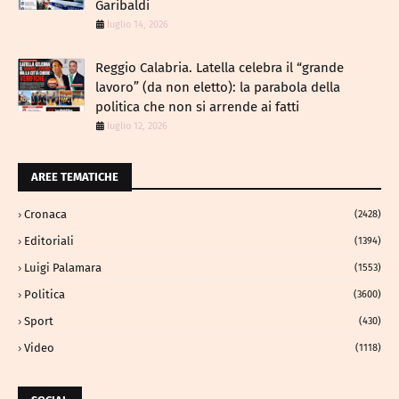
Garibaldi
luglio 14, 2026
Reggio Calabria. Latella celebra il “grande
lavoro” (da non eletto): la parabola della
politica che non si arrende ai fatti
luglio 12, 2026
AREE TEMATICHE
Cronaca
(2428)
Editoriali
(1394)
Luigi Palamara
(1553)
Politica
(3600)
Sport
(430)
Video
(1118)