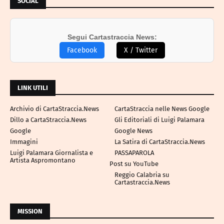
SOCIAL
Segui Cartastraccia News:
Facebook
X / Twitter
LINK UTILI
Archivio di CartaStraccia.News
CartaStraccia nelle News Google
Dillo a CartaStraccia.News
Gli Editoriali di Luigi Palamara
Google
Google News
Immagini
La Satira di CartaStraccia.News
Luigi Palamara Giornalista e
PASSAPAROLA
Artista Aspromontano
Post su YouTube
Reggio Calabria su
Cartastraccia.News
MISSION