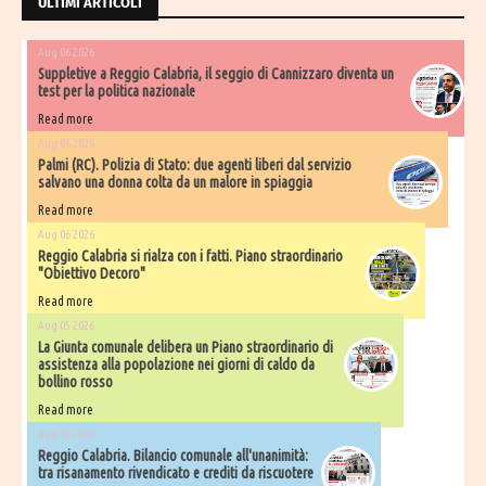
ULTIMI ARTICOLI
Aug 06 2026
Suppletive a Reggio Calabria, il seggio di Cannizzaro diventa un
test per la politica nazionale
Read more
Aug 06 2026
Palmi (RC). Polizia di Stato: due agenti liberi dal servizio
salvano una donna colta da un malore in spiaggia
Read more
Aug 06 2026
Reggio Calabria si rialza con i fatti. Piano straordinario
"Obiettivo Decoro"
Read more
Aug 05 2026
La Giunta comunale delibera un Piano straordinario di
assistenza alla popolazione nei giorni di caldo da
bollino rosso
Read more
Aug 05 2026
Reggio Calabria. Bilancio comunale all'unanimità:
tra risanamento rivendicato e crediti da riscuotere