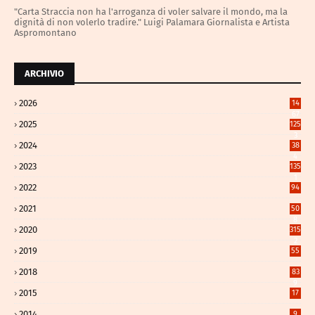
"Carta Straccia non ha l'arroganza di voler salvare il mondo, ma la
dignità di non volerlo tradire." Luigi Palamara Giornalista e Artista
Aspromontano
ARCHIVIO
2026
14
67
2025
125
3
2024
38
4
2023
135
1
2022
94
2021
50
8
2020
315
2
2019
55
2018
83
9
2015
17
2014
9