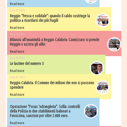
Read more
Aug 05 2026
Reggio “fresca e solidale”: quando il caldo costringe la
politica a ricordarsi dei più fragili
Read more
Aug 05 2026
Bilancio all'unanimità a Reggio Calabria: Cannizzaro si prende
Reggio e azzera gli alibi
Read more
Aug 05 2026
Le lacrime del numero 3
Read more
Aug 05 2026
Reggio Calabria. Il Comune dei milioni che non si possono
spendere
Read more
Aug 05 2026
Operazione "Focus 'ndrangheta". Scilla: controlli
della Polizia in due stabilimenti balneari a
Favazzina, sanzioni per oltre 2.000 euro.
Read more