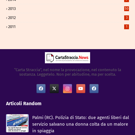
2013
50
5
2012
3
2011
1
“Carta Straccia”, nel nome la provocazione, nel contenuto la
sostanza. Leggetelo. Non per abitudine, ma per scelta.
Articoli Random
Palmi (RC). Polizia di Stato: due agenti liberi dal
servizio salvano una donna colta da un malore
in spiaggia