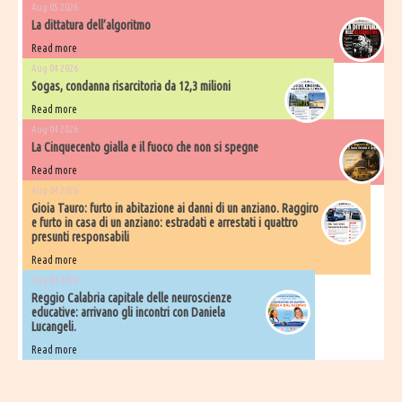
Aug 05 2026
La dittatura dell’algoritmo
Read more
Aug 04 2026
Sogas, condanna risarcitoria da 12,3 milioni
Read more
Aug 04 2026
La Cinquecento gialla e il fuoco che non si spegne
Read more
Aug 04 2026
Gioia Tauro: furto in abitazione ai danni di un anziano. Raggiro
e furto in casa di un anziano: estradati e arrestati i quattro
presunti responsabili
Read more
Aug 04 2026
Reggio Calabria capitale delle neuroscienze
educative: arrivano gli incontri con Daniela
Lucangeli.
Read more