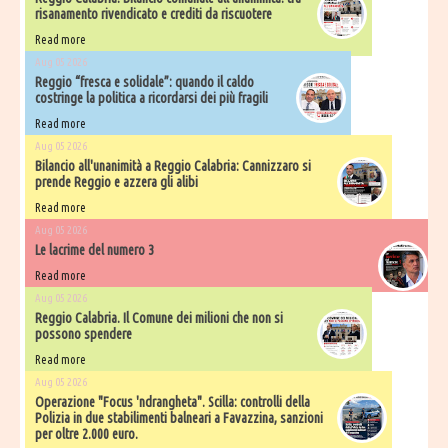
risanamento rivendicato e crediti da riscuotere
Read more
Aug 05 2026
Reggio “fresca e solidale”: quando il caldo
costringe la politica a ricordarsi dei più fragili
Read more
Aug 05 2026
Bilancio all'unanimità a Reggio Calabria: Cannizzaro si
prende Reggio e azzera gli alibi
Read more
Aug 05 2026
Le lacrime del numero 3
Read more
Aug 05 2026
Reggio Calabria. Il Comune dei milioni che non si
possono spendere
Read more
Aug 05 2026
Operazione "Focus 'ndrangheta". Scilla: controlli della
Polizia in due stabilimenti balneari a Favazzina, sanzioni
per oltre 2.000 euro.