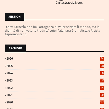
Cartastraccia.News
MISSION
"Carta Straccia non ha l'arroganza di voler salvare il mondo, ma la
dignità di non volerlo tradire." Luigi Palamara Giornalista e Artista
Aspromontano
ARCHIVIO
2026
14
66
2025
125
3
2024
38
4
2023
135
1
2022
94
2021
50
8
2020
315
2