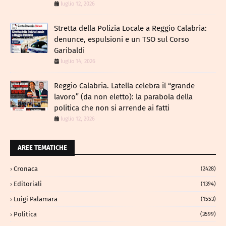
luglio 12, 2026
​Stretta della Polizia Locale a Reggio Calabria:
denunce, espulsioni e un TSO sul Corso
Garibaldi
luglio 14, 2026
Reggio Calabria. Latella celebra il “grande
lavoro” (da non eletto): la parabola della
politica che non si arrende ai fatti
luglio 12, 2026
AREE TEMATICHE
Cronaca
(2428)
Editoriali
(1394)
Luigi Palamara
(1553)
Politica
(3599)