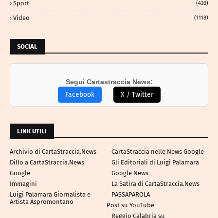
Sport
(430)
Video
(1118)
SOCIAL
Segui Cartastraccia News:
Facebook
X / Twitter
LINK UTILI
Archivio di CartaStraccia.News
CartaStraccia nelle News Google
Dillo a CartaStraccia.News
Gli Editoriali di Luigi Palamara
Google
Google News
Immagini
La Satira di CartaStraccia.News
Luigi Palamara Giornalista e
PASSAPAROLA
Artista Aspromontano
Post su YouTube
Reggio Calabria su