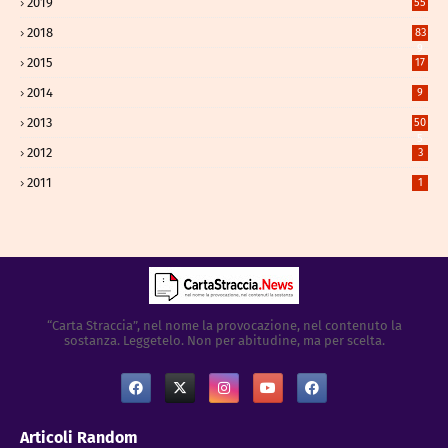
2019
55
2018
83
9
2015
17
2014
9
2013
50
5
2012
3
2011
1
“Carta Straccia”, nel nome la provocazione, nel contenuto la
sostanza. Leggetelo. Non per abitudine, ma per scelta.
Articoli Random