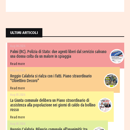
ULTIMI ARTICOLI
Aug 06 2026
Palmi (RC). Polizia di Stato: due agenti liberi dal servizio salvano
una donna colta da un malore in spiaggia
Read more
Aug 06 2026
Reggio Calabria si rialza con i fatti. Piano straordinario
"Obiettivo Decoro"
Read more
Aug 05 2026
La Giunta comunale delibera un Piano straordinario di
assistenza alla popolazione nei giorni di caldo da bollino
rosso
Read more
Aug 05 2026
Reggio Calabria. Bilancio comunale all'unanimità: tra