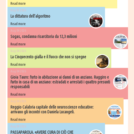
Read more
Aug 05 2026
La dittatura dell’algoritmo
Read more
Aug 04 2026
Sogas, condanna risarcitoria da 12,3 milioni
Read more
Aug 04 2026
La Cinquecento gialla e il fuoco che non si spegne
Read more
Aug 04 2026
Gioia Tauro: furto in abitazione ai danni di un anziano. Raggiro e
furto in casa di un anziano: estradati e arrestati i quattro presunti
responsabili
Read more
Aug 04 2026
Reggio Calabria capitale delle neuroscienze educative:
arrivano gli incontri con Daniela Lucangeli.
Read more
Aug 04 2026
PASSAPAROLA. «AVERE CURA DI CIÒ CHE