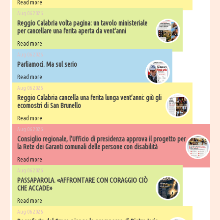
Read more
Aug 06 2026
​Reggio Calabria volta pagina: un tavolo ministeriale
per cancellare una ferita aperta da vent'anni
Read more
Aug 06 2026
Parliamoci. Ma sul serio
Read more
Aug 06 2026
Reggio Calabria cancella una ferita lunga vent’anni: giù gli
ecomostri di San Brunello
Read more
Aug 06 2026
Consiglio regionale, l’Ufficio di presidenza approva il progetto per
la Rete dei Garanti comunali delle persone con disabilità
Read more
Aug 06 2026
PASSAPAROLA. «AFFRONTARE CON CORAGGIO CIÒ
CHE ACCADE»
Read more
Aug 06 2026