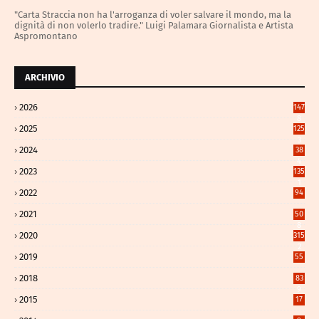
"Carta Straccia non ha l'arroganza di voler salvare il mondo, ma la
dignità di non volerlo tradire." Luigi Palamara Giornalista e Artista
Aspromontano
ARCHIVIO
2026
147
8
2025
125
3
2024
38
4
2023
135
1
2022
94
2021
50
8
2020
315
2
2019
55
2018
83
9
2015
17