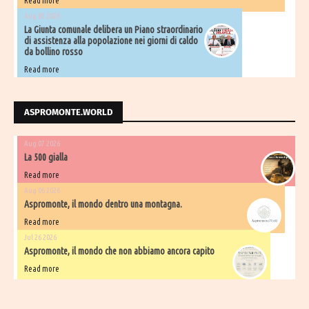
Read more
Aug 05 2026
La Giunta comunale delibera un Piano straordinario
di assistenza alla popolazione nei giorni di caldo
da bollino rosso
Read more
ASPROMONTE.WORLD
Aug 07 2026
La 500 gialla
Read more
Aug 06 2026
Aspromonte, il mondo dentro una montagna.
Read more
Jul 26 2026
Aspromonte, il mondo che non abbiamo ancora capito
Read more