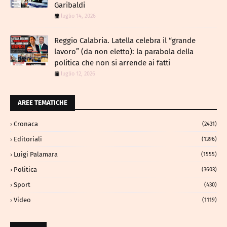
Garibaldi
luglio 14, 2026
Reggio Calabria. Latella celebra il “grande
lavoro” (da non eletto): la parabola della
politica che non si arrende ai fatti
luglio 12, 2026
AREE TEMATICHE
Cronaca
(2431)
Editoriali
(1396)
Luigi Palamara
(1555)
Politica
(3603)
Sport
(430)
Video
(1119)