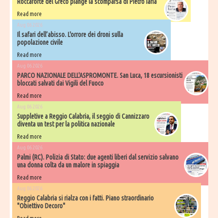
Roccaforte del Greco piange la scomparsa di Pietro Iaria
Read more
Aug 06 2026
Il safari dell’abisso. L'orrore dei droni sulla
popolazione civile
Read more
Aug 06 2026
PARCO NAZIONALE DELL'ASPROMONTE. San Luca, 18 escursionisti
bloccati salvati dai Vigili del Fuoco
Read more
Aug 06 2026
Suppletive a Reggio Calabria, il seggio di Cannizzaro
diventa un test per la politica nazionale
Read more
Aug 06 2026
Palmi (RC). Polizia di Stato: due agenti liberi dal servizio salvano
una donna colta da un malore in spiaggia
Read more
Aug 06 2026
Reggio Calabria si rialza con i fatti. Piano straordinario
"Obiettivo Decoro"