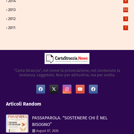
2014
9
2013
50
5
2012
3
2011
1
“Carta Straccia”, nel nome la provocazione, nel contenuto la
sostanza. Leggetelo. Non per abitudine, ma per scelta.
Articoli Random
PASSAPAROLA. “SOSTENERE CHI È NEL
BISOGNO”
August 07, 2026