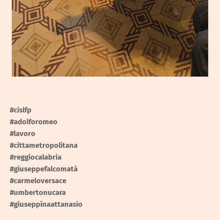
#cislfp
#adolforomeo
#lavoro
#cittametropolitana
#reggiocalabria
#giuseppefalcomatà
#carmeloversace
#umbertonucara
#giuseppinaattanasio