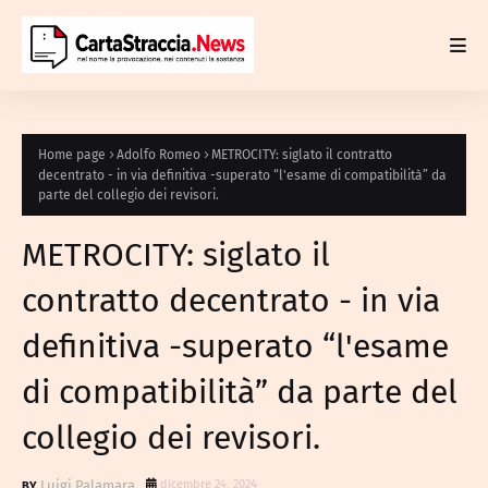
Home page
Adolfo Romeo
METROCITY: siglato il contratto
decentrato - in via definitiva -superato “l'esame di compatibilità” da
parte del collegio dei revisori.
METROCITY: siglato il
contratto decentrato - in via
definitiva -superato “l'esame
di compatibilità” da parte del
collegio dei revisori.
Luigi Palamara
dicembre 24, 2024