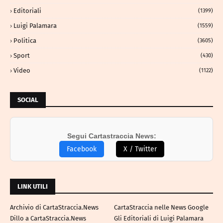
Editoriali
(1399)
Luigi Palamara
(1559)
Politica
(3605)
Sport
(430)
Video
(1122)
SOCIAL
Segui Cartastraccia News:
Facebook
X / Twitter
LINK UTILI
Archivio di CartaStraccia.News
CartaStraccia nelle News Google
Dillo a CartaStraccia.News
Gli Editoriali di Luigi Palamara