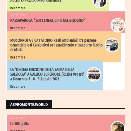
AGOSTO PROGRAMMA GENERALE
Read more
Aug 07 2026
PASSAPAROLA. “SOSTENERE CHI È NEL BISOGNO”
Read more
Aug 07 2026
MOSORROFA E CATAFORIO Reati ambientali: tre persone
denunciate dai Carabinieri per smaltimento e trasporto illecito
di rifiuti.
Read more
Aug 07 2026
LA “DECIMA EDIZIONE DELLA SAGRA DELLA
SALSICCIA" A GALLICO SUPERIORE (RC)Da Venerdì
a Domenica 7 - 8 - 9 Agosto 2026
Read more
ASPROMONTE.WORLD
Aug 07 2026
La 500 gialla