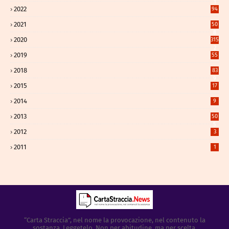
1
2022
94
2021
50
8
2020
315
2
2019
55
2018
83
9
2015
17
2014
9
2013
50
5
2012
3
2011
1
“Carta Straccia”, nel nome la provocazione, nel contenuto la
sostanza. Leggetelo. Non per abitudine, ma per scelta.