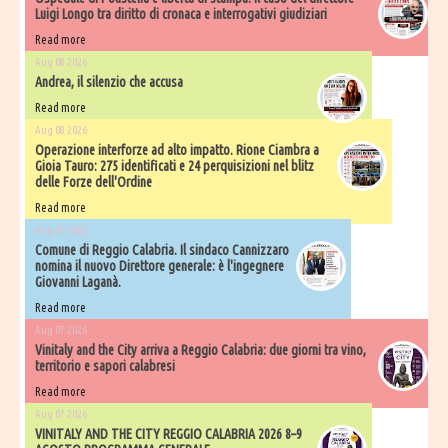
Luigi Longo tra diritto di cronaca e interrogativi giudiziari
Read more
Aug 08 2026
Andrea, il silenzio che accusa
Read more
Aug 08 2026
Operazione interforze ad alto impatto. Rione Ciambra a
Gioia Tauro: 275 identificati e 24 perquisizioni nel blitz
delle Forze dell'Ordine
Read more
Aug 07 2026
Comune di Reggio Calabria. Il sindaco Cannizzaro
nomina il nuovo Direttore generale: è l'ingegnere
Giovanni Laganà.
Read more
Aug 07 2026
Vinitaly and the City arriva a Reggio Calabria: due giorni tra vino,
territorio e sapori calabresi
Read more
Aug 07 2026
VINITALY AND THE CITY REGGIO CALABRIA 2026 8–9