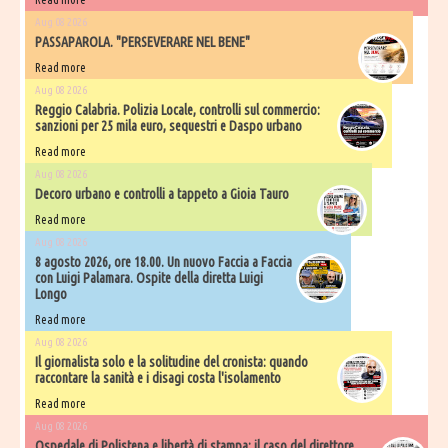
Aug 08 2026
PASSAPAROLA. "PERSEVERARE NEL BENE"
Read more
Aug 08 2026
Reggio Calabria. Polizia Locale, controlli sul commercio:
sanzioni per 25 mila euro, sequestri e Daspo urbano
Read more
Aug 08 2026
Decoro urbano e controlli a tappeto a Gioia Tauro
Read more
Aug 08 2026
8 agosto 2026, ore 18.00. Un nuovo Faccia a Faccia
con Luigi Palamara. Ospite della diretta Luigi
Longo
Read more
Aug 08 2026
Il giornalista solo e la solitudine del cronista: quando
raccontare la sanità e i disagi costa l'isolamento
Read more
Aug 08 2026
Ospedale di Polistena e libertà di stampa: il caso del direttore