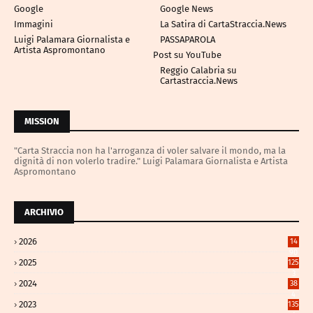
Google
Google News
Immagini
La Satira di CartaStraccia.News
Luigi Palamara Giornalista e
PASSAPAROLA
Artista Aspromontano
Post su YouTube
Reggio Calabria su
Cartastraccia.News
MISSION
"Carta Straccia non ha l'arroganza di voler salvare il mondo, ma la
dignità di non volerlo tradire." Luigi Palamara Giornalista e Artista
Aspromontano
ARCHIVIO
2026
14
90
2025
125
3
2024
38
4
2023
135