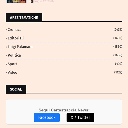
luglio 12, 2026
AREE TEMATICHE
Cronaca
(2435)
Editoriali
(1400)
Luigi Palamara
(1560)
Politica
(3606)
Sport
(430)
Video
(1122)
SOCIAL
Segui Cartastraccia News:
Facebook
X / Twitter