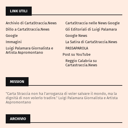
LINK UTILI
Archivio di CartaStraccia.News
CartaStraccia nelle News Google
Dillo a CartaStraccia.News
Gli Editoriali di Luigi Palamara
Google
Google News
Immagini
La Satira di CartaStraccia.News
Luigi Palamara Giornalista e
PASSAPAROLA
Artista Aspromontano
Post su YouTube
Reggio Calabria su
Cartastraccia.News
MISSION
"Carta Straccia non ha l'arroganza di voler salvare il mondo, ma la
dignità di non volerlo tradire." Luigi Palamara Giornalista e Artista
Aspromontano
ARCHIVIO