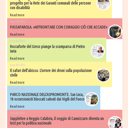
progetto per la Rete dei Garanti comunali delle persone
con disabilità
Read more
Aug 06 2026
PASSAPAROLA. «AFFRONTARE CON CORAGGIO CIÒ CHE ACCADE»
Read more
Aug 06 2026
Roccaforte del Greco piange la scomparsa di Pietro
Iaria
Read more
Aug 06 2026
Il safari dell’abisso. L'orrore dei droni sulla popolazione
civile
Read more
Aug 06 2026
PARCO NAZIONALE DELL'ASPROMONTE. San Luca,
18 escursionisti bloccati salvati dai Vigili del Fuoco
Read more
Aug 06 2026
Suppletive a Reggio Calabria, il seggio di Cannizzaro diventa un
test per la politica nazionale