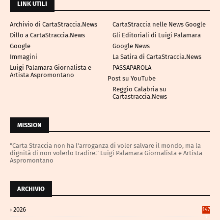
LINK UTILI
Archivio di CartaStraccia.News
CartaStraccia nelle News Google
Dillo a CartaStraccia.News
Gli Editoriali di Luigi Palamara
Google
Google News
Immagini
La Satira di CartaStraccia.News
Luigi Palamara Giornalista e
PASSAPAROLA
Artista Aspromontano
Post su YouTube
Reggio Calabria su
Cartastraccia.News
MISSION
"Carta Straccia non ha l'arroganza di voler salvare il mondo, ma la
dignità di non volerlo tradire." Luigi Palamara Giornalista e Artista
Aspromontano
ARCHIVIO
2026
147
7