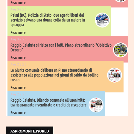
Read more
Aug 06 2026
Palmi (RC). Polizia di Stato: due agenti liberi dal
servizio salvano una donna colta da un malore in
spiaggia
Read more
Aug 06 2026
Reggio Calabria si rialza con i fatti. Piano straordinario "Obiettivo
Decoro"
Read more
Aug 05 2026
La Giunta comunale delibera un Piano straordinario di
assistenza alla popolazione nei giorni di caldo da bollino
rosso
Read more
Aug 05 2026
Reggio Calabria. Bilancio comunale all'unanimità:
tra risanamento rivendicato e crediti da riscuotere
Read more
ASPROMONTE.WORLD