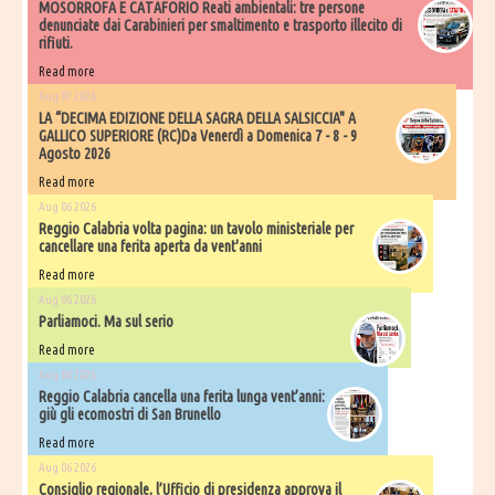
MOSORROFA E CATAFORIO Reati ambientali: tre persone
denunciate dai Carabinieri per smaltimento e trasporto illecito di
rifiuti.
Read more
Aug 07 2026
LA “DECIMA EDIZIONE DELLA SAGRA DELLA SALSICCIA" A
GALLICO SUPERIORE (RC)Da Venerdì a Domenica 7 - 8 - 9
Agosto 2026
Read more
Aug 06 2026
​Reggio Calabria volta pagina: un tavolo ministeriale per
cancellare una ferita aperta da vent'anni
Read more
Aug 06 2026
Parliamoci. Ma sul serio
Read more
Aug 06 2026
Reggio Calabria cancella una ferita lunga vent’anni:
giù gli ecomostri di San Brunello
Read more
Aug 06 2026
Consiglio regionale, l’Ufficio di presidenza approva il