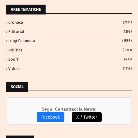
AREE TEMATICHE
Cronaca
(2431)
Editoriali
(1396)
Luigi Palamara
(1555)
Politica
(3603)
Sport
(430)
Video
(1119)
SOCIAL
Segui Cartastraccia News:
Facebook
X / Twitter