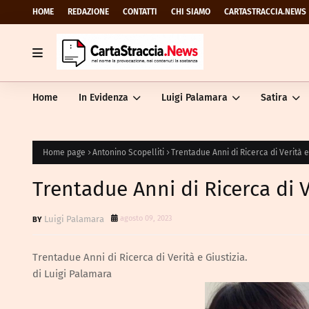
HOME
REDAZIONE
CONTATTI
CHI SIAMO
CARTASTRACCIA.NEWS
Home
In Evidenza
Luigi Palamara
Satira
Home page
Antonino Scopelliti
Trentadue Anni di Ricerca di Verità e 
Trentadue Anni di Ricerca di Ve
Luigi Palamara
agosto 09, 2023
Trentadue Anni di Ricerca di Verità e Giustizia.
di Luigi Palamara