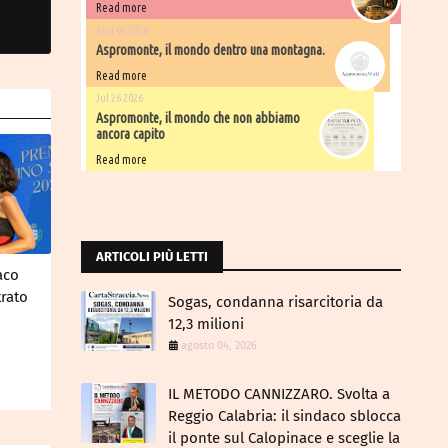
Read more
Aug 06 2026
Aspromonte, il mondo dentro una montagna.
Read more
Jul 26 2026
Aspromonte, il mondo che non abbiamo
ancora capito
Read more
ARTICOLI PIÙ LETTI
aco
rato
Sogas, condanna risarcitoria da
12,3 milioni
agosto 04, 2026
IL METODO CANNIZZARO​. Svolta a
Reggio Calabria: il sindaco sblocca
il ponte sul Calopinace e sceglie la