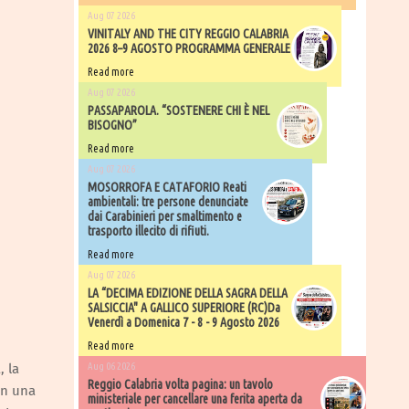
Aug 07 2026
VINITALY AND THE CITY REGGIO CALABRIA
2026 8–9 AGOSTO PROGRAMMA GENERALE
Read more
Aug 07 2026
PASSAPAROLA. “SOSTENERE CHI È NEL
BISOGNO”
Read more
Aug 07 2026
MOSORROFA E CATAFORIO Reati
ambientali: tre persone denunciate
dai Carabinieri per smaltimento e
trasporto illecito di rifiuti.
Read more
Aug 07 2026
LA “DECIMA EDIZIONE DELLA SAGRA DELLA
SALSICCIA" A GALLICO SUPERIORE (RC)Da
Venerdì a Domenica 7 - 8 - 9 Agosto 2026
Read more
, la
Aug 06 2026
​Reggio Calabria volta pagina: un tavolo
on una
ministeriale per cancellare una ferita aperta da