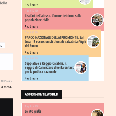
della
Read more
Aug 06 2026
Il safari dell’abisso. L'orrore dei droni sulla
popolazione civile
Read more
Aug 06 2026
PARCO NAZIONALE DELL'ASPROMONTE. San
Luca, 18 escursionisti bloccati salvati dai Vigili
ti
del Fuoco
Read more
Aug 06 2026
Suppletive a Reggio Calabria, il
seggio di Cannizzaro diventa un test
per la politica nazionale
Read more
NUOVA
e a metà.
ASPROMONTE.WORLD
Aug 07 2026
La 500 gialla