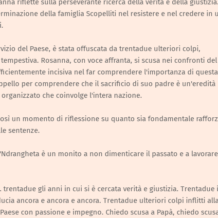
 riflette sulla perseverante ricerca della verità e della giustizia.
minazione della famiglia Scopelliti nel resistere e nel credere in 
i.
izio del Paese, è stata offuscata da trentadue ulteriori colpi,
a tempestiva. Rosanna, con voce affranta, si scusa nei confronti de
sufficientemente incisiva nel far comprendere l'importanza di questa
appello per comprendere che il sacrificio di suo padre è un'eredità
organizzato che coinvolge l'intera nazione.
così un momento di riflessione su quanto sia fondamentale rafforz
lle sentenze.
 la 'Ndrangheta è un monito a non dimenticare il passato e a lavorare
trentadue gli anni in cui si è cercata verità e giustizia. Trentadue i
fiducia ancora e ancora e ancora. Trentadue ulteriori colpi inflitti all
Paese con passione e impegno. Chiedo scusa a Papà, chiedo scus