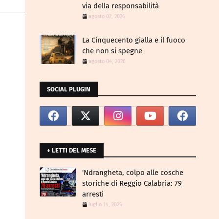
via della responsabilità
agosto 02, 2026
La Cinquecento gialla e il fuoco
che non si spegne
agosto 04, 2026
SOCIAL PLUGIN
+ LETTI DEL MESE
​'Ndrangheta, colpo alle cosche
storiche di Reggio Calabria: 79
arresti
luglio 14, 2026