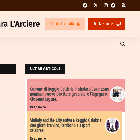
ra L'Arciere
Contatti
Redazione
ULTIMI ARTICOLI
Aug 07 2026
Comune di Reggio Calabria. Il sindaco Cannizzaro
nomina il nuovo Direttore generale: è l'ingegnere
Giovanni Laganà.
Read more
Aug 07 2026
Vinitaly and the City arriva a Reggio Calabria:
due giorni tra vino, territorio e sapori
calabresi
Read more