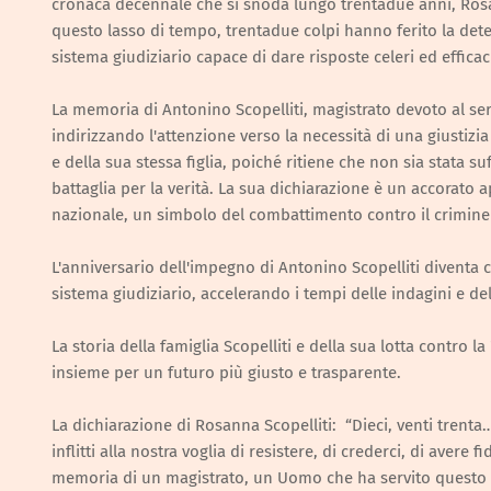
cronaca decennale che si snoda lungo trentadue anni, Rosanna
questo lasso di tempo, trentadue colpi hanno ferito la deter
sistema giudiziario capace di dare risposte celeri ed efficac
La memoria di Antonino Scopelliti, magistrato devoto al serv
indirizzando l'attenzione verso la necessità di una giustizi
e della sua stessa figlia, poiché ritiene che non sia stata 
battaglia per la verità. La sua dichiarazione è un accorato 
nazionale, un simbolo del combattimento contro il crimine 
L'anniversario dell'impegno di Antonino Scopelliti diventa 
sistema giudiziario, accelerando i tempi delle indagini e de
La storia della famiglia Scopelliti e della sua lotta contro
insieme per un futuro più giusto e trasparente.
La dichiarazione di Rosanna Scopelliti: “Dieci, venti trenta… 
inflitti alla nostra voglia di resistere, di crederci, di avere 
memoria di un magistrato, un Uomo che ha servito questo 