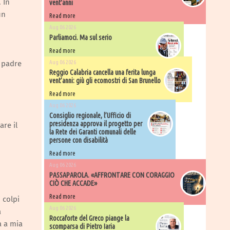
 In
vent'anni
un
Read more
Aug 06 2026
Parliamoci. Ma sul serio
Read more
l padre
Aug 06 2026
Reggio Calabria cancella una ferita lunga
vent’anni: giù gli ecomostri di San Brunello
Read more
Aug 06 2026
Consiglio regionale, l’Ufficio di
presidenza approva il progetto per
are il
la Rete dei Garanti comunali delle
persone con disabilità
Read more
Aug 06 2026
PASSAPAROLA. «AFFRONTARE CON CORAGGIO
CIÒ CHE ACCADE»
Read more
 colpi
Aug 06 2026
a
Roccaforte del Greco piange la
a a mia
scomparsa di Pietro Iaria