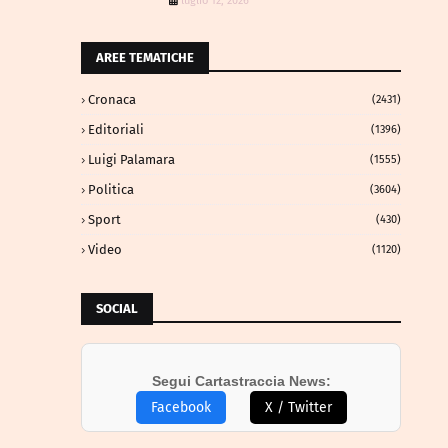
luglio 12, 2026
AREE TEMATICHE
Cronaca
(2431)
Editoriali
(1396)
Luigi Palamara
(1555)
Politica
(3604)
Sport
(430)
Video
(1120)
SOCIAL
Segui Cartastraccia News:
Facebook
X / Twitter