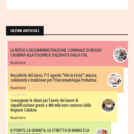
ULTIMI ARTICOLI
Aug 09 2026
LA REPLICA DELL'AMMINISTRAZIONE COMUNALE DI REGGIO
CALABRIA ALLA POLEMICA SOLLEVATA DALLA CGIL
Read more
Aug 09 2026
Roccaforte del Greco, l’11 agosto “Vivi in Festa”: musica,
solidarietà e tradizione per l’Oncoematologia Pediatrica
Read more
Aug 09 2026
Consegnate le chiavi per l’avvio dei lavori di
riqualificazione grazie a 400 mila euro concessi dalla
Regione Calabria
Read more
Aug 09 2026
IL PONTE, LA GRANITA, LA STRETTA DI MANO E LA