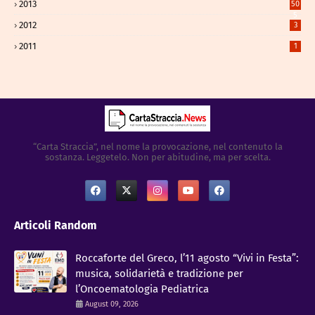
2013
50
5
2012
3
2011
1
“Carta Straccia”, nel nome la provocazione, nel contenuto la
sostanza. Leggetelo. Non per abitudine, ma per scelta.
Articoli Random
Roccaforte del Greco, l’11 agosto “Vivi in Festa”:
musica, solidarietà e tradizione per
l’Oncoematologia Pediatrica
August 09, 2026