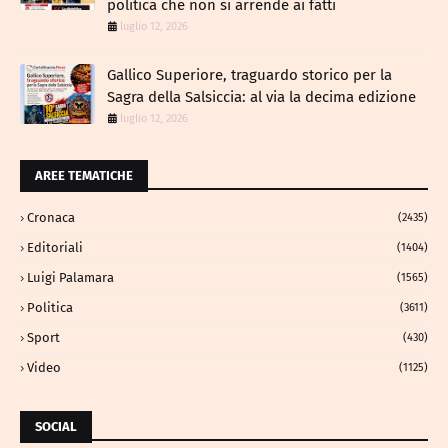
politica che non si arrende ai fatti
luglio 12, 2026
Gallico Superiore, traguardo storico per la
Sagra della Salsiccia: al via la decima edizione
luglio 12, 2026
AREE TEMATICHE
Cronaca
(2435)
Editoriali
(1404)
Luigi Palamara
(1565)
Politica
(3611)
Sport
(430)
Video
(1125)
SOCIAL