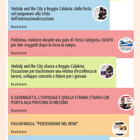
Aug 09 2026
Vinitaly and the City a Reggio Calabria: dalla festa
sul Lungomare alla sfida
dell'internazionalizzazione
Read more
Aug 09 2026
Polistena, violenze durante una gara di Terza Categoria. DASPO
per due soggetti dopo la rissa in campo.
Read more
Aug 09 2026
Vinitaly and the City sbarca a Reggio Calabria:
l'occasione per trasformare una vetrina d'eccellenza in
lavoro, sviluppo concreto e futuro per i giovani
Read more
Aug 08 2026
IL GIORNALISTA, L’OSPEDALE E QUELLA STRANA STRADA CHE
PORTA ALLA PROCURA DI MESSINA
Read more
Aug 08 2026
PASSAPAROLA. "PERSEVERARE NEL BENE"
Read more
Aug 08 2026