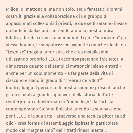
Milioni di mattoncini ma non solo. Tra 6 fantastici diorami
costruiti grazie alla collaborazione di un gruppo di
appassionati collezionisti privati, le due sedi saranno invase
da tante installazioni che renderanno la mostra unica.
Infatti, a far da cornice ai minimondi Lego e “invadendo” gli
stessi diorami, le simpaticissime vignette comiche ideate da
“Legolize” (pagina umoristica che crea installazioni
utilizzando proprio i LEGO) accompagneranno i visitatori a
dimostrare quanto dei semplici mattoncini siano entrati -
anche per un solo momento - a far parte della vita di
ciascuno e siano in grado di “creare arte a 360°”.
Inoltre, lungo il percorso di mostra saranno presenti anche
gli oli ispirati a grandi capolavori della storia dell’arte
reinterpretati e trasformati in “omini lego” dall’artista
contemporaneo Stefano Bolcato: unendo la sua passione
per i LEGO e la sua arte - attraverso una tecnica pittorica ad
olio - crea forme di assemblaggio ispirate in particolare
modo dal “magnetismo” dei ritratti rinascimentali.