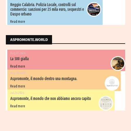
Reggio Calabria. Polizia Locale, controlli sul
commercio: sanzioni per 25 mila euro, sequestri e
Daspo urbano
Read more
ASPROMONTE.WORLD
Aug 07 2026
La 500 gialla
Read more
Aug 06 2026
Aspromonte, il mondo dentro una montagna.
Read more
Jul 26 2026
Aspromonte, il mondo che non abbiamo ancora capito
Read more