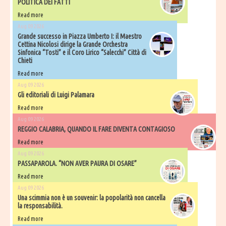
POLITICA DEI FATTI
Read more
Aug 09 2026
Grande successo in Piazza Umberto I: il Maestro
Cettina Nicolosi dirige la Grande Orchestra
Sinfonica “Tosti” e il Coro Lirico “Salecchi” Città di
Chieti
Read more
Aug 09 2026
Gli editoriali di Luigi Palamara
Read more
Aug 09 2026
REGGIO CALABRIA, QUANDO IL FARE DIVENTA CONTAGIOSO
Read more
Aug 09 2026
PASSAPAROLA. “NON AVER PAURA DI OSARE”
Read more
Aug 09 2026
Una scimmia non è un souvenir: la popolarità non cancella
la responsabilità.
Read more