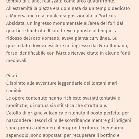
tempio di Giano, realizzato come arco quadrifronte.
All’estremità la piazza era dominata da un tempio dedicato
a Minerva dietro al quale era posizionata la Porticus
Absidata, un ingresso monumentale all’area dei fori dal
quartiere limitrofo. Il lato breve opposto al tempio, a
ridosso del Foro Romano, aveva pianta curvilinea. Su
questo lato doveva esistere un ingresso dal Foro Romano,
forse identificabile con l'Arcus Nervae citato in alcune fonti
medievali.
Pirati
È ispirato alle avventure leggendarie dei lontani mari
caraibici.
Le opere contenute hanno richiesto svariati tentativi e
modifiche, di natura sia stilistica che strutturale.
L’atollo di origine vulcanica è ritenuto il posto perfetto per
nascondere i tesori di mille scorribande mentre gli indigeni
sono pronti a difendere il proprio territorio. I gendarmi
sapendolo, sono appostati per recuperare il bottino e