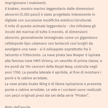
imprigionare i malviventi.
Il kraken, mostro marino leggendario dalle dimensioni
abnormi (5.350 pezzi) è stato progettato interamente in
digitale con successive modifiche estetico/strutturali.
Il mito di questo animale leggendario - che infestava gli
incubi dei marinai di tutto il mondo, di dimensioni
abnormi, generalmente immaginato come un gigantesco
cefalopode tipo calamaro con tentacoli così lunghi da
avvolgere una nave - si è sviluppato soprattutto fra il
Seicento e l'Ottocento. La nave pirata Sea Reaper è ispirata
alla famosa nave HMS Victory, un vascello di prima classe, a
tre ponti da 104 cannoni della Royal Navy, costruita negli
anni 1760. La paratia laterale è apribile, al fine di mostrare i
ponti e le cabine arredate.
La nave pirata Snake Wing è di libera ispirazione e presenta
ponte e cabine arredate. Le vele e i cordami sono realizzati
con pezzi originali presi dai set della serie “Pirates”.
Nido dell’aquila