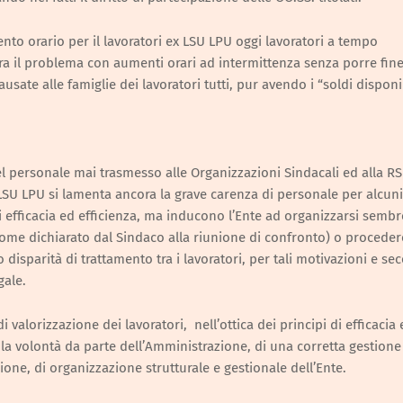
nto orario per il lavoratori ex LSU LPU oggi lavoratori a tempo
ra il problema con aumenti orari ad intermittenza senza porre fine
sate alle famiglie dei lavoratori tutti, pur avendo i “soldi disponib
l personale mai trasmesso alle Organizzazioni Sindacali ed alla RS
SU LPU si lamenta ancora la grave carenza di personale per alcuni
i efficacia ed efficienza, ma inducono l’Ente ad organizzarsi semb
 (come dichiarato dal Sindaco alla riunione di confronto) o procede
disparità di trattamento tra i lavoratori, per tali motivazioni e s
gale.
valorizzazione dei lavoratori, nell’ottica dei principi di efficacia 
 la volontà da parte dell’Amministrazione, di una corretta gestione
ne, di organizzazione strutturale e gestionale dell’Ente.