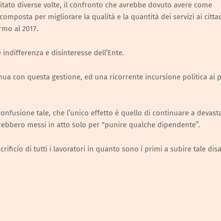
ecitato diverse volte, il confronto che avrebbe dovuto avere come
omposta per migliorare la qualità e la quantità dei servizi ai cittad
ermo al 2017.
 indifferenza e disinteresse dell’Ente.
nua con questa gestione, ed una ricorrente incursione politica ai 
confusione tale, che l’unico effetto è quello di continuare a devast
bbero messi in atto solo per “punire qualche dipendente”.
rificio di tutti i lavoratori in quanto sono i primi a subire tale dis