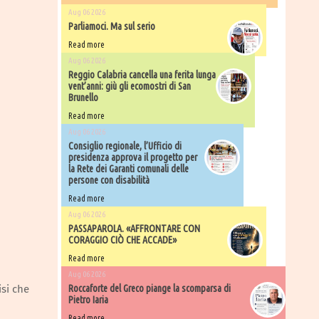
Aug 06 2026
Parliamoci. Ma sul serio
Read more
Aug 06 2026
Reggio Calabria cancella una ferita lunga
vent’anni: giù gli ecomostri di San
Brunello
Read more
Aug 06 2026
Consiglio regionale, l’Ufficio di
presidenza approva il progetto per
la Rete dei Garanti comunali delle
persone con disabilità
Read more
Aug 06 2026
PASSAPAROLA. «AFFRONTARE CON
CORAGGIO CIÒ CHE ACCADE»
Read more
Aug 06 2026
isi che
Roccaforte del Greco piange la scomparsa di
Pietro Iaria
Read more