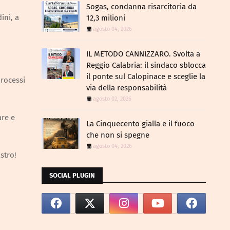
Sogas, condanna risarcitoria da
ini, a
12,3 milioni
agosto 04, 2026
IL METODO CANNIZZARO​. Svolta a
Reggio Calabria: il sindaco sblocca
il ponte sul Calopinace e sceglie la
processi
via della responsabilità
agosto 02, 2026
are e
La Cinquecento gialla e il fuoco
che non si spegne
agosto 04, 2026
astro!
SOCIAL PLUGIN