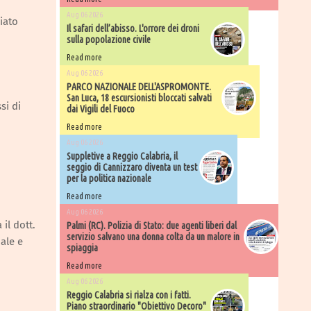
Aug 06 2026
iato
Il safari dell’abisso. L'orrore dei droni
sulla popolazione civile
Read more
Aug 06 2026
PARCO NAZIONALE DELL'ASPROMONTE.
San Luca, 18 escursionisti bloccati salvati
si di
dai Vigili del Fuoco
Read more
Aug 06 2026
Suppletive a Reggio Calabria, il
seggio di Cannizzaro diventa un test
per la politica nazionale
Read more
Aug 06 2026
il dott.
Palmi (RC). Polizia di Stato: due agenti liberi dal
servizio salvano una donna colta da un malore in
ale e
spiaggia
Read more
Aug 06 2026
Reggio Calabria si rialza con i fatti.
Piano straordinario "Obiettivo Decoro"