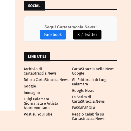
SOCIAL
Segui Cartastraccia News:
Facebook
X / Twitter
LINK UTILI
Archivio di
CartaStraccia nelle News
CartaStraccia.News
Google
Dillo a CartaStraccia.News
Gli Editoriali di Luigi
Palamara
Google
Google News
Immagini
La Satira di
Luigi Palamara
CartaStraccia.News
Giornalista e Artista
Aspromontano
PASSAPAROLA
Post su YouTube
Reggio Calabria su
Cartastraccia.News