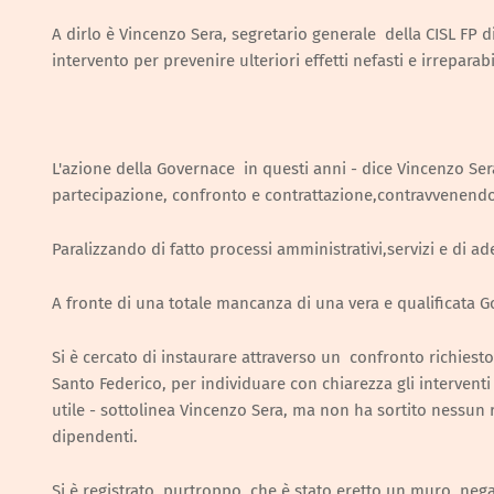
A dirlo è Vincenzo Sera, segretario generale della CISL FP d
intervento per prevenire ulteriori effetti nefasti e irreparabil
L'azione della Governace in questi anni - dice Vincenzo Ser
partecipazione, confronto e contrattazione,contravvenendo
Paralizzando di fatto processi amministrativi,servizi e di 
A fronte di una totale mancanza di una vera e qualificata Go
Si è cercato di instaurare attraverso un confronto richiesto
Santo Federico, per individuare con chiarezza gli intervent
utile - sottolinea Vincenzo Sera, ma non ha sortito nessun 
dipendenti.
Si è registrato, purtroppo, che è stato eretto un muro negand