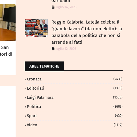
Garibaldi
luglio 14, 2026
Reggio Calabria. Latella celebra il
“grande lavoro” (da non eletto): la
parabola della politica che non si
arrende ai fatti
o San
luglio 12, 2026
ori di
AREE TEMATICHE
Cronaca
(2430)
Editoriali
(1396)
Luigi Palamara
(1555)
Politica
(3603)
Sport
(430)
Video
(1119)