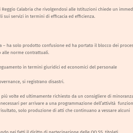
i Reggio Calabria che rivolgendosi alle Istituzioni chiede un immed
i sui servizi in termini di efficacia ed efficienza.
a – ha solo prodotto confusione ed ha portato il blocco dei proces
 alle norme contrattuali.
adeguamento in termini giuridici ed economici del personale
vernance, si registrano disastri.
 più volte ed ultimamente richiesto da un consigliere di minoranza 
i necessari per arrivare a una programmazione dell’attività funzion
risultato, solo produzione di atti che continuano a vessare alcuni
o nei fatti il diritto di partecipazione delle OO.SS. titolati.