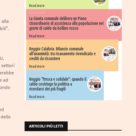
Read more
Aug 05 2026
La Giunta comunale delibera un Piano
 alla
straordinario di assistenza alla popolazione nei
ili”.
giorni di caldo da bollino rosso
Read more
Aug 05 2026
Reggio Calabria. Bilancio comunale
all'unanimità: tra risanamento rivendicato e
U,
crediti da riscuotere
 settori
Read more
rerebbe
Aug 05 2026
Reggio “fresca e solidale”: quando il
re ad
caldo costringe la politica a
econdo
ricordarsi dei più fragili
Read more
ed
 delle
ARTICOLI PIÙ LETTI