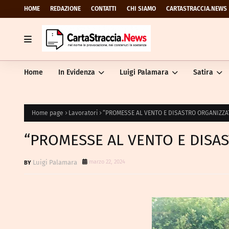
HOME
REDAZIONE
CONTATTI
CHI SIAMO
CARTASTRACCIA.NEWS
Home
In Evidenza
Luigi Palamara
Satira
Home page
Lavoratori
“PROMESSE AL VENTO E DISASTRO ORGANIZZA
“PROMESSE AL VENTO E DISA
Luigi Palamara
marzo 22, 2024