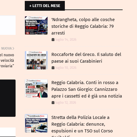
+ LETTI DEL MESE
​'Ndrangheta, colpo alle cosche
storiche di Reggio Calabria: 79
arresti
luglio 14, 2026
NUOVA
Roccaforte del Greco. Il saluto del
del nuovo
 velocità
paese ai suoi Carabinieri
roviaria”
luglio 10, 2026
Reggio Calabria. Conti in rosso a
Palazzo San Giorgio: Cannizzaro
apre i cassetti ed è già una notizia
luglio 12, 2026
​Stretta della Polizia Locale a
Reggio Calabria: denunce,
espulsioni e un TSO sul Corso