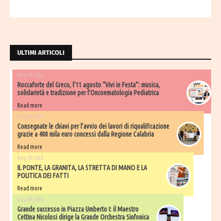
ULTIMI ARTICOLI
Aug 09 2026
Roccaforte del Greco, l’11 agosto “Vivi in Festa”: musica,
solidarietà e tradizione per l’Oncoematologia Pediatrica
Read more
Aug 09 2026
Consegnate le chiavi per l’avvio dei lavori di riqualificazione
grazie a 400 mila euro concessi dalla Regione Calabria
Read more
Aug 09 2026
IL PONTE, LA GRANITA, LA STRETTA DI MANO E LA
POLITICA DEI FATTI
Read more
Aug 09 2026
Grande successo in Piazza Umberto I: il Maestro
Cettina Nicolosi dirige la Grande Orchestra Sinfonica