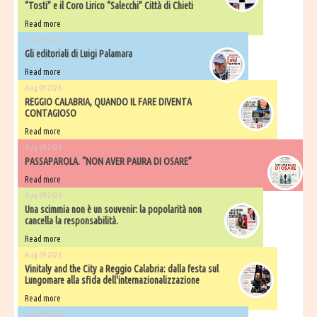
“Tosti” e il Coro Lirico “Salecchi” Città di Chieti
Read more
Aug 09 2026
Gli editoriali di Luigi Palamara
Read more
Aug 09 2026
REGGIO CALABRIA, QUANDO IL FARE DIVENTA
CONTAGIOSO
Read more
Aug 09 2026
PASSAPAROLA. “NON AVER PAURA DI OSARE”
Read more
Aug 09 2026
Una scimmia non è un souvenir: la popolarità non
cancella la responsabilità.
Read more
Aug 09 2026
Vinitaly and the City a Reggio Calabria: dalla festa sul
Lungomare alla sfida dell'internazionalizzazione
Read more
Aug 09 2026