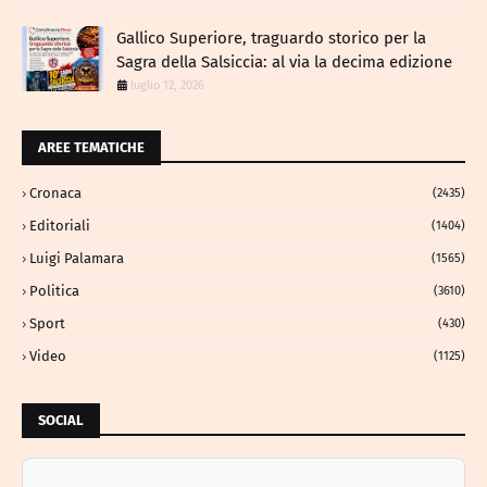
Gallico Superiore, traguardo storico per la
Sagra della Salsiccia: al via la decima edizione
luglio 12, 2026
AREE TEMATICHE
Cronaca
(2435)
Editoriali
(1404)
Luigi Palamara
(1565)
Politica
(3610)
Sport
(430)
Video
(1125)
SOCIAL