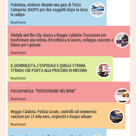
Polistena, violenze durante una gara di Terza
Categoria. DASPO per due soggetti dopo la rissa
in campo.
Read more
Aug 09 2026
Vinitaly and the City sbarca a Reggio Calabria: l'occasione per
trasformare una vetrina d'eccellenza in lavoro, sviluppo concreto e
futuro per i giovani
Read more
Aug 08 2026
IL GIORNALISTA, L’OSPEDALE E QUELLA STRANA
STRADA CHE PORTA ALLA PROCURA DI MESSINA
Read more
Aug 08 2026
PASSAPAROLA. "PERSEVERARE NEL BENE"
Read more
Aug 08 2026
Reggio Calabria. Polizia Locale, controlli sul commercio:
sanzioni per 25 mila euro, sequestri e Daspo urbano
Read more
Aug 08 2026