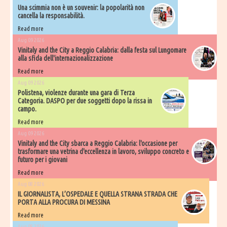
Una scimmia non è un souvenir: la popolarità non
cancella la responsabilità.
Read more
Aug 09 2026
Vinitaly and the City a Reggio Calabria: dalla festa sul Lungomare
alla sfida dell'internazionalizzazione
Read more
Aug 09 2026
Polistena, violenze durante una gara di Terza
Categoria. DASPO per due soggetti dopo la rissa in
campo.
Read more
Aug 09 2026
Vinitaly and the City sbarca a Reggio Calabria: l'occasione per
trasformare una vetrina d'eccellenza in lavoro, sviluppo concreto e
futuro per i giovani
Read more
Aug 08 2026
IL GIORNALISTA, L’OSPEDALE E QUELLA STRANA STRADA CHE
PORTA ALLA PROCURA DI MESSINA
Read more
Aug 08 2026