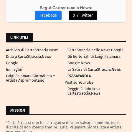
Segui Cartastraccia News:
Facebook
X / Twitter
LINK UTILI
Archivio di CartaStraccia.News
CartaStraccia nelle News Google
Dillo a CartaStraccia.News
Gli Editoriali di Luigi Palamara
Google
Google News
Immagini
La Satira di CartaStraccia.News
Luigi Palamara Giornalista e
PASSAPAROLA
Artista Aspromontano
Post su YouTube
Reggio Calabria su
Cartastraccia.News
MISSION
"Carta Straccia non ha l'arroganza di voler salvare il mondo, ma la
dignità di non volerlo tradire." Luigi Palamara Giornalista e Artista
Aspromontano