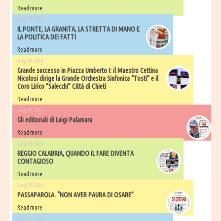
Read more
Aug 09 2026
IL PONTE, LA GRANITA, LA STRETTA DI MANO E
LA POLITICA DEI FATTI
Read more
Aug 09 2026
Grande successo in Piazza Umberto I: il Maestro Cettina
Nicolosi dirige la Grande Orchestra Sinfonica “Tosti” e il
Coro Lirico “Salecchi” Città di Chieti
Read more
Aug 09 2026
Gli editoriali di Luigi Palamara
Read more
Aug 09 2026
REGGIO CALABRIA, QUANDO IL FARE DIVENTA
CONTAGIOSO
Read more
Aug 09 2026
PASSAPAROLA. “NON AVER PAURA DI OSARE”
Read more
Aug 09 2026