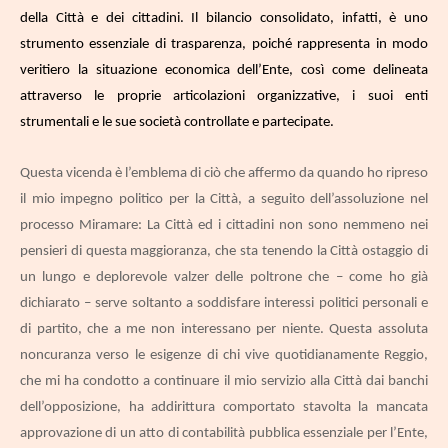
della Città e dei cittadini. Il bilancio consolidato, infatti, è uno
strumento essenziale di trasparenza, poiché rappresenta in modo
veritiero la situazione economica dell’Ente, così come delineata
attraverso le proprie articolazioni organizzative, i suoi enti
strumentali e le sue società controllate e partecipate.
Questa vicenda è l’emblema di ciò che affermo da quando ho ripreso
il mio impegno politico per la Città, a seguito dell’assoluzione nel
processo Miramare: La Città ed i cittadini non sono nemmeno nei
pensieri di questa maggioranza, che sta tenendo la Città ostaggio di
un lungo e deplorevole valzer delle poltrone che – come ho già
dichiarato – serve soltanto a soddisfare interessi politici personali e
di partito, che a me non interessano per niente. Questa assoluta
noncuranza verso le esigenze di chi vive quotidianamente Reggio,
che mi ha condotto a continuare il mio servizio alla Città dai banchi
dell’opposizione, ha addirittura comportato stavolta la mancata
approvazione di un atto di contabilità pubblica essenziale per l’Ente,